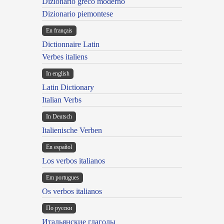
Dizionario greco moderno
Dizionario piemontese
En français
Dictionnaire Latin
Verbes italiens
In english
Latin Dictionary
Italian Verbs
In Deutsch
Italienische Verben
En español
Los verbos italianos
Em portugues
Os verbos italianos
По русски
Итальянские глаголы