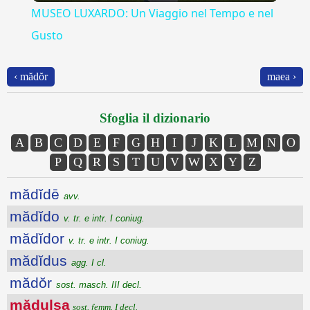
MUSEO LUXARDO: Un Viaggio nel Tempo e nel
Gusto
‹ mădŏr
maea ›
Sfoglia il dizionario
A
B
C
D
E
F
G
H
I
J
K
L
M
N
O
P
Q
R
S
T
U
V
W
X
Y
Z
mădĭdē
avv.
mădĭdo
v. tr. e intr. I coniug.
mădĭdor
v. tr. e intr. I coniug.
mădĭdus
agg. I cl.
mădŏr
sost. masch. III decl.
mădulsa
sost. femm. I decl.