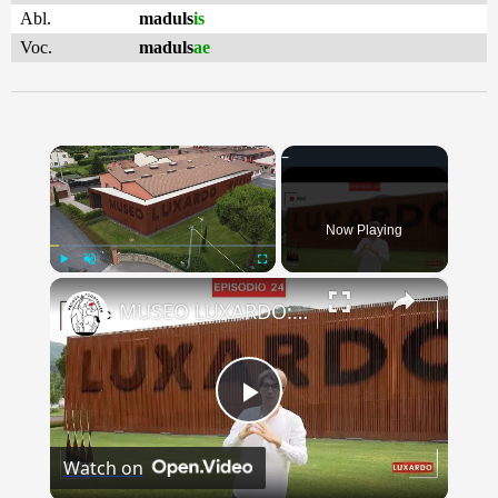
Abl.
maduls
is
Voc.
maduls
ae
×
Now Playing
×
Play
Unmute
Fullscreen
MUSEO LUXARDO: Un Viaggio nel Tempo e nel Gusto
Play
Watch on
Video