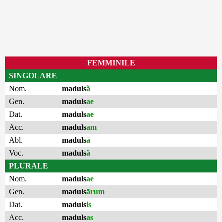
FEMMINILE
SINGOLARE
Nom.
maduls
ă
Gen.
maduls
ae
Dat.
maduls
ae
Acc.
maduls
am
Abl.
maduls
ā
Voc.
maduls
ă
PLURALE
Nom.
maduls
ae
Gen.
maduls
ārum
Dat.
maduls
is
Acc.
maduls
as