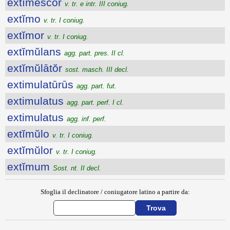
extĭmescor
v. tr. e intr. III coniug.
extĭmo
v. tr. I coniug.
extĭmor
v. tr. I coniug.
extĭmŭlans
agg. part. pres. II cl.
extĭmŭlātŏr
sost. masch. III decl.
extimulatūrūs
agg. part. fut.
extimulatus
agg. part. perf. I cl.
extimulatus
agg. inf. perf.
extĭmŭlo
v. tr. I coniug.
extĭmŭlor
v. tr. I coniug.
extĭmum
Sost. nt. II decl.
Sfoglia il declinatore / coniugatore latino a partire da: