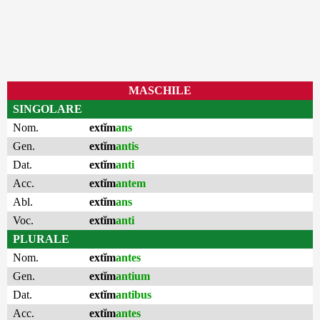
MASCHILE
SINGOLARE
Nom.
extĭm
ans
Gen.
extĭm
antis
Dat.
extĭm
anti
Acc.
extĭm
antem
Abl.
extĭm
ans
Voc.
extĭm
anti
PLURALE
Nom.
extĭm
antes
Gen.
extĭm
antium
Dat.
extĭm
antibus
Acc.
extĭm
antes