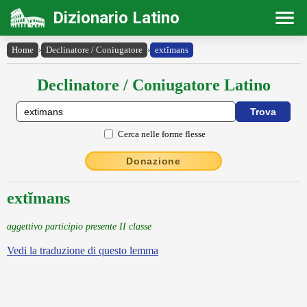
Dizionario Latino
Home
›
Declinatore / Coniugatore
›
extĭmans
Declinatore / Coniugatore Latino
Cerca nelle forme flesse
Donazione
extĭmans
aggettivo participio presente II classe
Vedi la traduzione di questo lemma