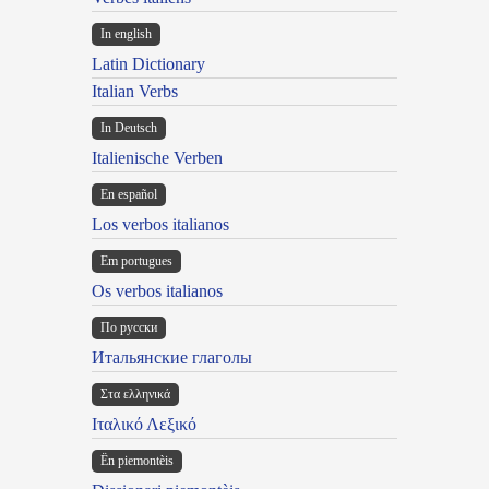
In english
Latin Dictionary
Italian Verbs
In Deutsch
Italienische Verben
En español
Los verbos italianos
Em portugues
Os verbos italianos
По русски
Итальянские глаголы
Στα ελληνικά
Ιταλικό Λεξικό
Ën piemontèis