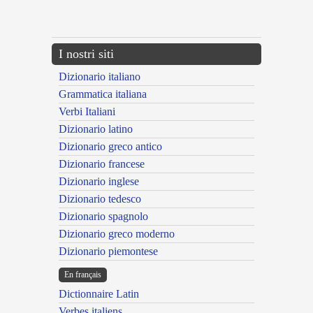
{{ID:EXTIMANS100}}
---CACHE---
I nostri siti
Dizionario italiano
Grammatica italiana
Verbi Italiani
Dizionario latino
Dizionario greco antico
Dizionario francese
Dizionario inglese
Dizionario tedesco
Dizionario spagnolo
Dizionario greco moderno
Dizionario piemontese
En français
Dictionnaire Latin
Verbes italiens