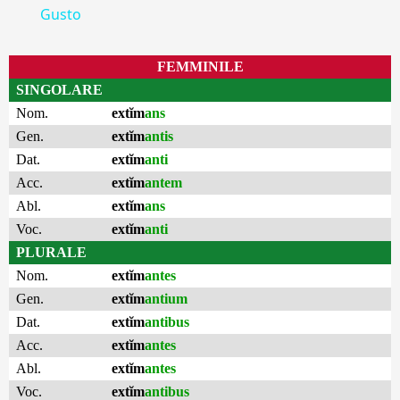
Gusto
FEMMINILE
SINGOLARE
Nom.
extĭm
ans
Gen.
extĭm
antis
Dat.
extĭm
anti
Acc.
extĭm
antem
Abl.
extĭm
ans
Voc.
extĭm
anti
PLURALE
Nom.
extĭm
antes
Gen.
extĭm
antium
Dat.
extĭm
antibus
Acc.
extĭm
antes
Abl.
extĭm
antes
Voc.
extĭm
antibus