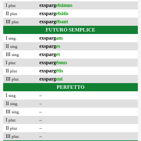
I
exsparg
ebāmus
plur.
II
exsparg
ebātis
plur.
III
exsparg
ēbant
plur.
FUTURO SEMPLICE
I
exsparg
am
sing.
II
exsparg
es
sing.
III
exsparg
et
sing.
I
exsparg
ēmus
plur.
II
exsparg
ētis
plur.
III
exsparg
ent
plur.
PERFETTO
I
–
sing.
II
–
sing.
III
–
sing.
I
–
plur.
II
–
plur.
III
–
plur.