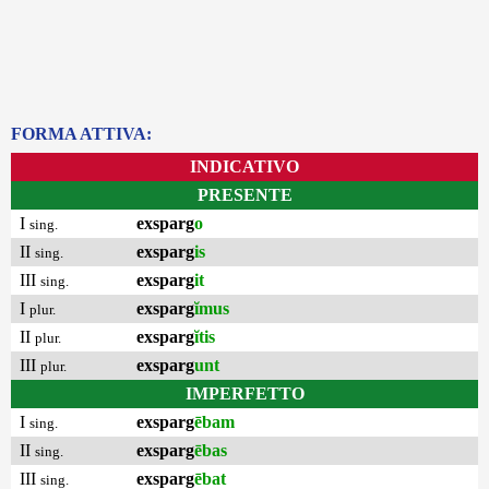
FORMA ATTIVA:
INDICATIVO
PRESENTE
I
exsparg
o
sing.
II
exsparg
is
sing.
III
exsparg
it
sing.
I
exsparg
ĭmus
plur.
II
exsparg
ĭtis
plur.
III
exsparg
unt
plur.
IMPERFETTO
I
exsparg
ēbam
sing.
II
exsparg
ēbas
sing.
III
exsparg
ēbat
sing.