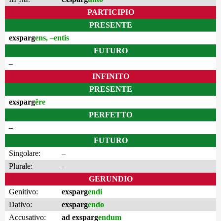
PARTICIPIO
PRESENTE
exsparg
ens, –entis
FUTURO
–
INFINITO
PRESENTE
exsparg
ĕre
PERFETTO
–
FUTURO
Singolare:
–
Plurale:
–
GERUNDIO
Genitivo:
exsparg
endi
Dativo:
exsparg
endo
Accusativo:
ad exsparg
endum