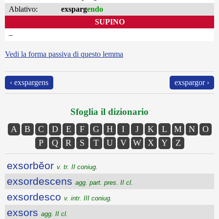
Ablativo:
exsparg
endo
SUPINO
–
Vedi la forma passiva di questo lemma
‹ exspargens
exspargor ›
Sfoglia il dizionario
A
B
C
D
E
F
G
H
I
J
K
L
M
N
O
P
Q
R
S
T
U
V
W
X
Y
Z
exsorbĕor
v. tr. II coniug.
exsordescens
agg. part. pres. II cl.
exsordesco
v. intr. III coniug.
exsors
agg. II cl.