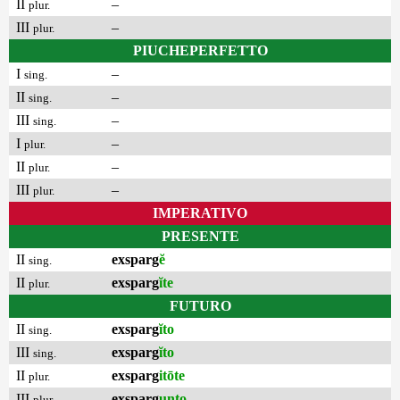
II
–
plur.
III
–
plur.
PIUCHEPERFETTO
I
–
sing.
II
–
sing.
III
–
sing.
I
–
plur.
II
–
plur.
III
–
plur.
IMPERATIVO
PRESENTE
II
exsparg
ĕ
sing.
II
exsparg
ĭte
plur.
FUTURO
II
exsparg
ĭto
sing.
III
exsparg
ĭto
sing.
II
exsparg
itōte
plur.
III
exsparg
unto
plur.