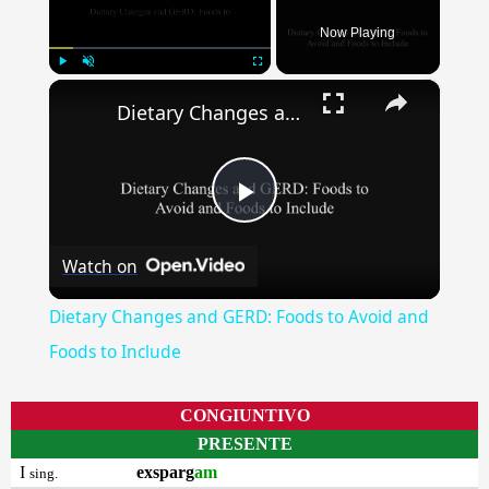
Now Playing
×
Play
Unmute
Fullscreen
Dietary Changes and GERD: Foods to Avoid and Foods to Include
Play
Watch on
Video
Dietary Changes and GERD: Foods to Avoid and
Foods to Include
CONGIUNTIVO
PRESENTE
I
exsparg
am
sing.