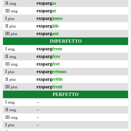
II
exsparg
as
sing.
III
exsparg
at
sing.
I
exsparg
āmus
plur.
II
exsparg
ātis
plur.
III
exsparg
ant
plur.
IMPERFETTO
I
exsparg
ĕrem
sing.
II
exsparg
ĕres
sing.
III
exsparg
ĕret
sing.
I
exsparg
erēmus
plur.
II
exsparg
erētis
plur.
III
exsparg
ĕrent
plur.
PERFETTO
I
–
sing.
II
–
sing.
III
–
sing.
I
–
plur.