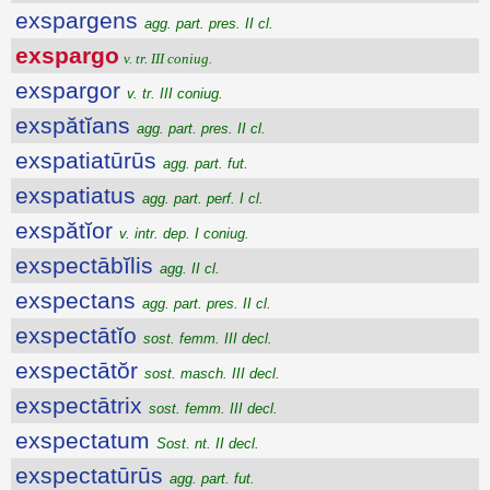
exspargens
agg. part. pres. II cl.
exspargo
v. tr. III coniug.
exspargor
v. tr. III coniug.
exspătĭans
agg. part. pres. II cl.
exspatiatūrūs
agg. part. fut.
exspatiatus
agg. part. perf. I cl.
exspătĭor
v. intr. dep. I coniug.
exspectābĭlis
agg. II cl.
exspectans
agg. part. pres. II cl.
exspectātĭo
sost. femm. III decl.
exspectātŏr
sost. masch. III decl.
exspectātrix
sost. femm. III decl.
exspectatum
Sost. nt. II decl.
exspectatūrūs
agg. part. fut.