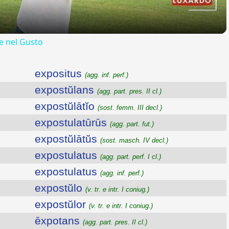
 nel Gusto
expositus
(agg. inf. perf.)
expostŭlans
(agg. part. pres. II cl.)
expostŭlātĭo
(sost. femm. III decl.)
expostulatūrūs
(agg. part. fut.)
expostŭlātŭs
(sost. masch. IV decl.)
expostulatus
(agg. part. perf. I cl.)
expostulatus
(agg. inf. perf.)
expostŭlo
(v. tr. e intr. I coniug.)
expostŭlor
(v. tr. e intr. I coniug.)
ēxpotans
(agg. part. pres. II cl.)