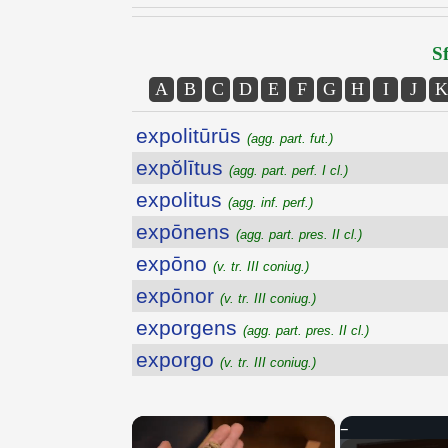
Sf
A
B
C
D
E
F
G
H
I
J
K
expolitūrūs
(agg. part. fut.)
expŏlītus
(agg. part. perf. I cl.)
expolitus
(agg. inf. perf.)
expōnens
(agg. part. pres. II cl.)
expōno
(v. tr. III coniug.)
expōnor
(v. tr. III coniug.)
exporgens
(agg. part. pres. II cl.)
exporgo
(v. tr. III coniug.)
×