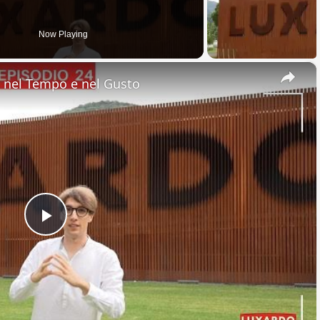
Now Playing
×
nel Tempo e nel Gusto
Play
Video