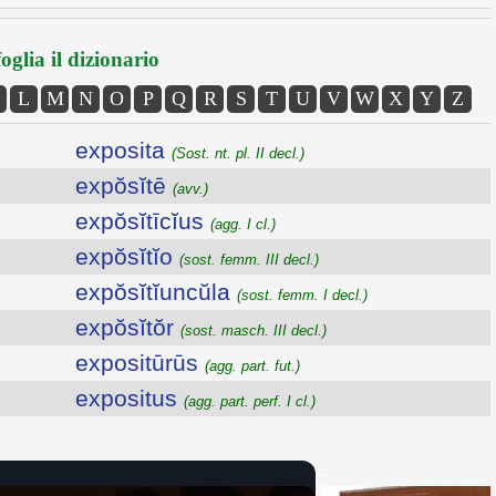
oglia il dizionario
L
M
N
O
P
Q
R
S
T
U
V
W
X
Y
Z
exposita
(Sost. nt. pl. II decl.)
expŏsĭtē
(avv.)
expŏsĭtīcĭus
(agg. I cl.)
expŏsĭtĭo
(sost. femm. III decl.)
expŏsĭtĭuncŭla
(sost. femm. I decl.)
expŏsĭtŏr
(sost. masch. III decl.)
expositūrūs
(agg. part. fut.)
expositus
(agg. part. perf. I cl.)