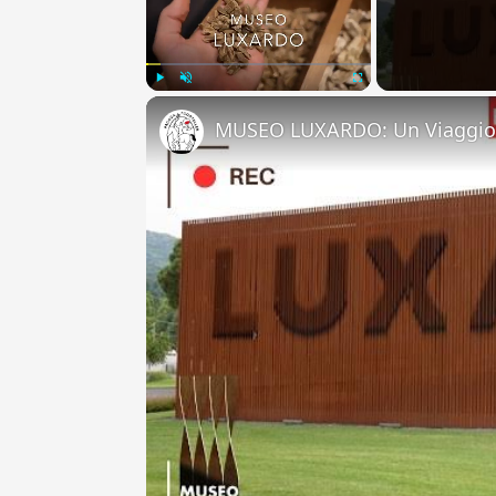
Play
Unmute
Fullscreen
MUSEO LUXARDO: Un Viaggio 