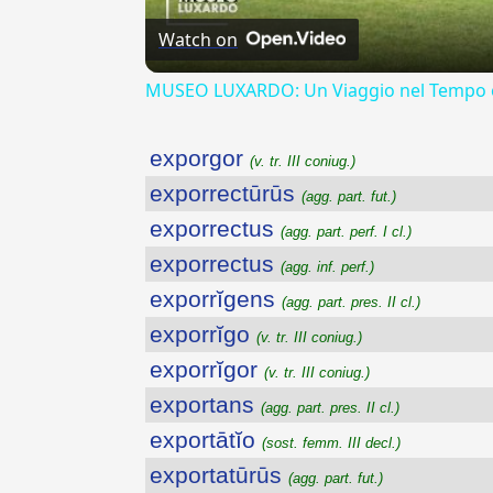
Watch on
MUSEO LUXARDO: Un Viaggio nel Tempo e
exporgor
(v. tr. III coniug.)
exporrectūrūs
(agg. part. fut.)
exporrectus
(agg. part. perf. I cl.)
exporrectus
(agg. inf. perf.)
exporrĭgens
(agg. part. pres. II cl.)
exporrĭgo
(v. tr. III coniug.)
exporrĭgor
(v. tr. III coniug.)
exportans
(agg. part. pres. II cl.)
exportātĭo
(sost. femm. III decl.)
exportatūrūs
(agg. part. fut.)