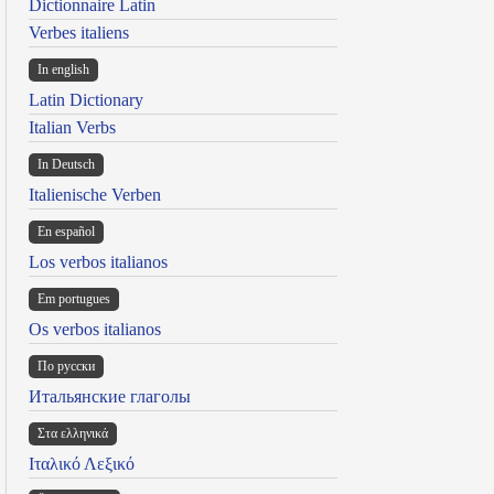
Dictionnaire Latin
Verbes italiens
In english
Latin Dictionary
Italian Verbs
In Deutsch
Italienische Verben
En español
Los verbos italianos
Em portugues
Os verbos italianos
По русски
Итальянские глаголы
Στα ελληνικά
Ιταλικό Λεξικό