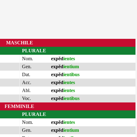
MASCHILE
PLURALE
Nom.
expĕd
ientes
Gen.
expĕd
ientium
Dat.
expĕd
ientibus
Acc.
expĕd
ientes
Abl.
expĕd
ientes
Voc.
expĕd
ientibus
FEMMINILE
PLURALE
Nom.
expĕd
ientes
Gen.
expĕd
ientium