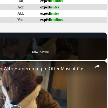
Dat.
expĕd
ientibus
Acc.
expĕd
ientes
Abl.
expĕd
ientes
Voc.
expĕd
ientibus
Now Playing
×
Soldier Surprises Stepdaughter With Homecoming In Otter Mascot Costume | Happily TV