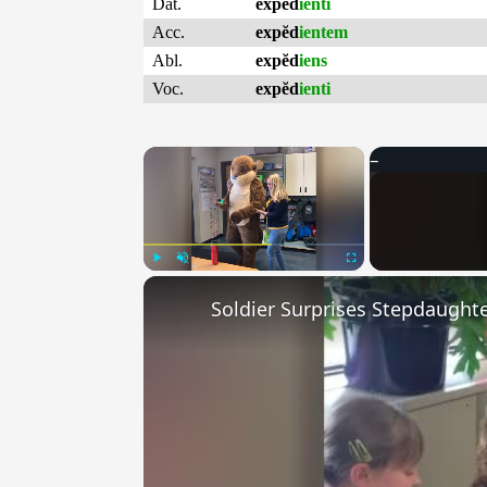
Dat.
expĕd
ienti
Acc.
expĕd
ientem
Abl.
expĕd
iens
Voc.
expĕd
ienti
×
Play
Unmute
Fullscreen