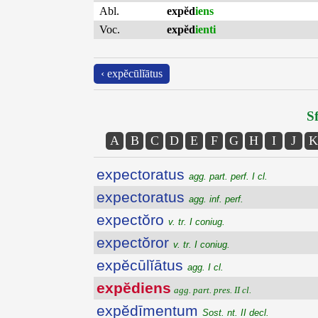
Abl.
expĕd
iens
Voc.
expĕd
ienti
‹ expĕcūlĭātus
Sf
A
B
C
D
E
F
G
H
I
J
K
expectoratus
agg. part. perf. I cl.
expectoratus
agg. inf. perf.
expectŏro
v. tr. I coniug.
expectŏror
v. tr. I coniug.
expĕcūlĭātus
agg. I cl.
expĕdiens
agg. part. pres. II cl.
expĕdīmentum
Sost. nt. II decl.