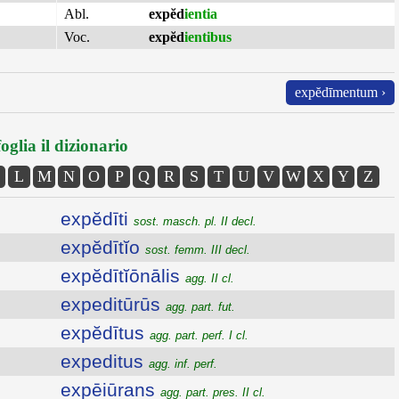
Abl.
expĕd
ientia
Voc.
expĕd
ientibus
expĕdīmentum ›
oglia il dizionario
L
M
N
O
P
Q
R
S
T
U
V
W
X
Y
Z
expĕdīti
sost. masch. pl. II decl.
expĕdītĭo
sost. femm. III decl.
expĕdītĭōnālis
agg. II cl.
expeditūrūs
agg. part. fut.
expĕdītus
agg. part. perf. I cl.
expeditus
agg. inf. perf.
expēiūrans
agg. part. pres. II cl.