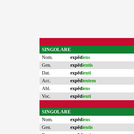
SINGOLARE
Nom.
expĕd
iens
Gen.
expĕd
ientis
Dat.
expĕd
ienti
Acc.
expĕd
ientem
Abl.
expĕd
iens
Voc.
expĕd
ienti
SINGOLARE
Nom.
expĕd
iens
Gen.
expĕd
ientis