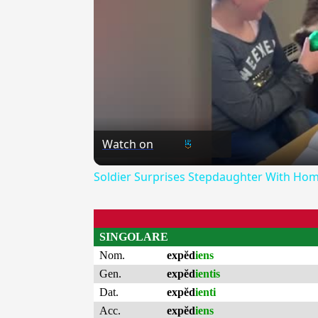
Watch on
Soldier Surprises Stepdaughter With Ho
SINGOLARE
Nom.
expĕd
iens
Gen.
expĕd
ientis
Dat.
expĕd
ienti
Acc.
expĕd
iens