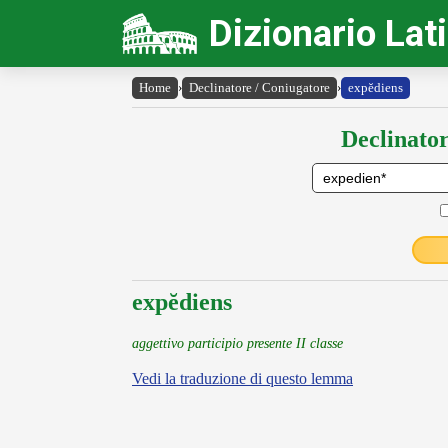
Dizionario Lat
Home
›
Declinatore / Coniugatore
›
expĕdiens
Declinator
expĕdiens
aggettivo participio presente II classe
Vedi la traduzione di questo lemma