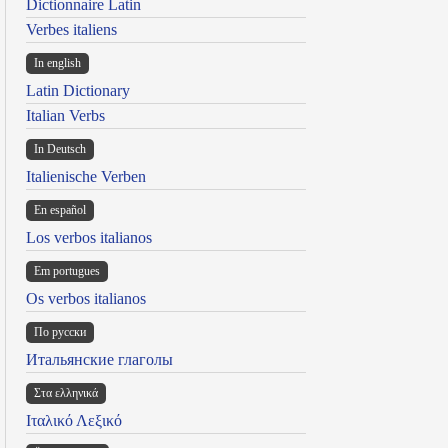
Dictionnaire Latin
Verbes italiens
In english
Latin Dictionary
Italian Verbs
In Deutsch
Italienische Verben
En español
Los verbos italianos
Em portugues
Os verbos italianos
По русски
Итальянские глаголы
Στα ελληνικά
Ιταλικό Λεξικό