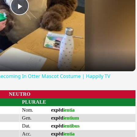
Play
Video
mecoming In Otter Mascot Costume | Happily TV
NEUTRO
PLURALE
Nom.
expĕd
ientia
Gen.
expĕd
ientium
Dat.
expĕd
ientibus
Acc.
expĕd
ientia