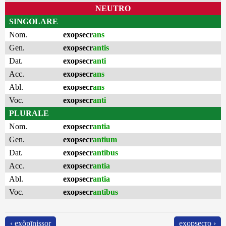
NEUTRO
SINGOLARE
Nom.
exopsecr
ans
Gen.
exopsecr
antis
Dat.
exopsecr
anti
Acc.
exopsecr
ans
Abl.
exopsecr
ans
Voc.
exopsecr
anti
PLURALE
Nom.
exopsecr
antia
Gen.
exopsecr
antium
Dat.
exopsecr
antibus
Acc.
exopsecr
antia
Abl.
exopsecr
antia
Voc.
exopsecr
antibus
‹ exŏpīnissor
exopsecro ›