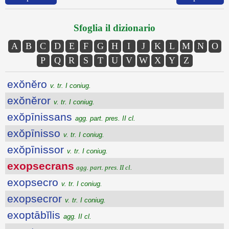
Sfoglia il dizionario
A
B
C
D
E
F
G
H
I
J
K
L
M
N
O
P
Q
R
S
T
U
V
W
X
Y
Z
exŏnĕro
v. tr. I coniug.
exŏnĕror
v. tr. I coniug.
exŏpīnissans
agg. part. pres. II cl.
exŏpīnisso
v. tr. I coniug.
exŏpīnissor
v. tr. I coniug.
exopsecrans
agg. part. pres. II cl.
exopsecro
v. tr. I coniug.
exopsecror
v. tr. I coniug.
exoptābĭlis
agg. II cl.