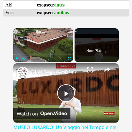
Abl.
exopsecr
antes
Voc.
exopsecr
antibus
×
Now Playing
×
Play
Unmute
Fullscreen
MUSEO LUXARDO: Un Viaggio nel Tempo e nel Gusto
Play
Watch on
Video
MUSEO LUXARDO: Un Viaggio nel Tempo e nel