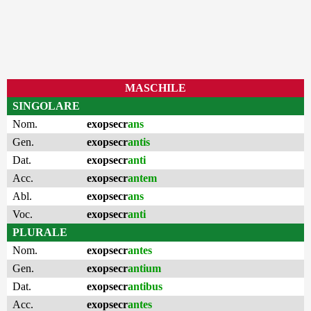
MASCHILE
SINGOLARE
Nom.
exopsecr
ans
Gen.
exopsecr
antis
Dat.
exopsecr
anti
Acc.
exopsecr
antem
Abl.
exopsecr
ans
Voc.
exopsecr
anti
PLURALE
Nom.
exopsecr
antes
Gen.
exopsecr
antium
Dat.
exopsecr
antibus
Acc.
exopsecr
antes