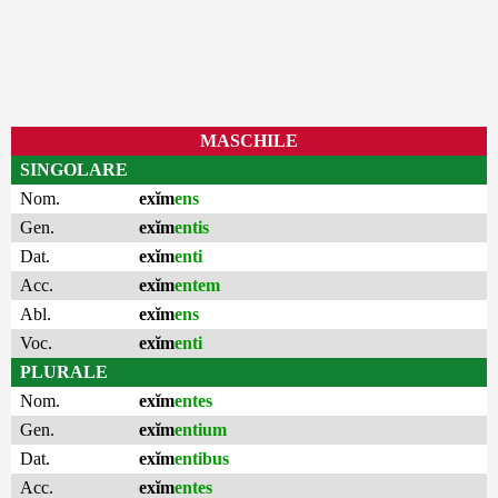
MASCHILE
SINGOLARE
Nom.
exĭm
ens
Gen.
exĭm
entis
Dat.
exĭm
enti
Acc.
exĭm
entem
Abl.
exĭm
ens
Voc.
exĭm
enti
PLURALE
Nom.
exĭm
entes
Gen.
exĭm
entium
Dat.
exĭm
entibus
Acc.
exĭm
entes