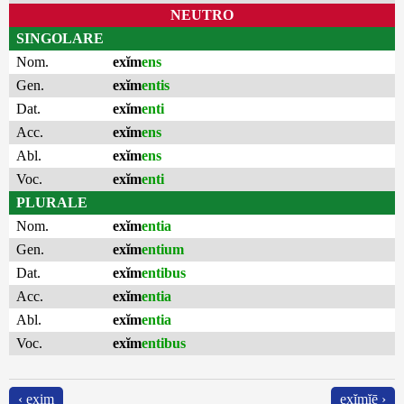
NEUTRO
SINGOLARE
Nom.
exĭm
ens
Gen.
exĭm
entis
Dat.
exĭm
enti
Acc.
exĭm
ens
Abl.
exĭm
ens
Voc.
exĭm
enti
PLURALE
Nom.
exĭm
entia
Gen.
exĭm
entium
Dat.
exĭm
entibus
Acc.
exĭm
entia
Abl.
exĭm
entia
Voc.
exĭm
entibus
‹ exim
exĭmĭē ›