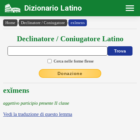
Dizionario Latino
Home
›
Declinatore / Coniugatore
›
exĭmens
Declinatore / Coniugatore Latino
Cerca nelle forme flesse
Donazione
exĭmens
aggettivo participio presente II classe
Vedi la traduzione di questo lemma