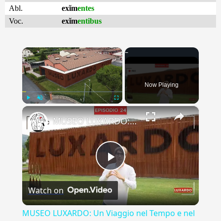
Abl.
exĭm
entes
Voc.
exĭm
entibus
×
Now Playing
×
Play
Unmute
Fullscreen
MUSEO LUXARDO: Un Viaggio nel Tempo e nel Gusto
Play
Watch on
Video
MUSEO LUXARDO: Un Viaggio nel Tempo e nel