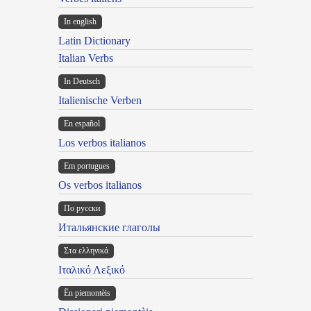
In english
Latin Dictionary
Italian Verbs
In Deutsch
Italienische Verben
En español
Los verbos italianos
Em portugues
Os verbos italianos
По русски
Итальянские глаголы
Στα ελληνικά
Ιταλικό Λεξικό
Ën piemontèis