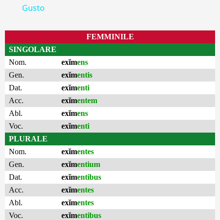
Gusto
FEMMINILE
SINGOLARE
Nom.
exĭm
ens
Gen.
exĭm
entis
Dat.
exĭm
enti
Acc.
exĭm
entem
Abl.
exĭm
ens
Voc.
exĭm
enti
PLURALE
Nom.
exĭm
entes
Gen.
exĭm
entium
Dat.
exĭm
entibus
Acc.
exĭm
entes
Abl.
exĭm
entes
Voc.
exĭm
entibus