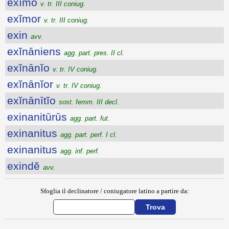
exĭmo
v. tr. III coniug.
exĭmor
v. tr. III coniug.
exin
avv.
exĭnāniens
agg. part. pres. II cl.
exĭnānĭo
v. tr. IV coniug.
exĭnānĭor
v. tr. IV coniug.
exĭnānītĭo
sost. femm. III decl.
exinanitūrūs
agg. part. fut.
exinanitus
agg. part. perf. I cl.
exinanitus
agg. inf. perf.
exindĕ
avv.
Sfoglia il declinatore / coniugatore latino a partire da: