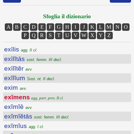
Sfoglia il dizionario
A
B
C
D
E
F
G
H
I
J
K
L
M
N
O
P
Q
R
S
T
U
V
W
X
Y
Z
exīlis
agg. II cl.
exīlĭtās
sost. femm. III decl.
exīlĭtĕr
avv.
exĭlĭum
Sost. nt. II decl.
exim
avv.
exĭmens
agg. part. pres. II cl.
exĭmĭē
avv.
exĭmĭĕtās
sost. femm. III decl.
exĭmĭus
agg. I cl.