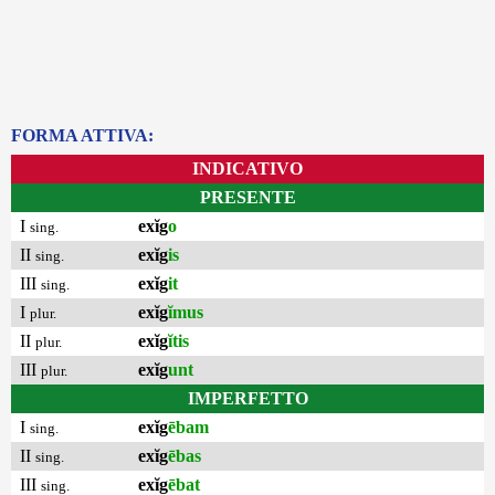
FORMA ATTIVA:
INDICATIVO
PRESENTE
I
exĭg
o
sing.
II
exĭg
is
sing.
III
exĭg
it
sing.
I
exĭg
ĭmus
plur.
II
exĭg
ĭtis
plur.
III
exĭg
unt
plur.
IMPERFETTO
I
exĭg
ēbam
sing.
II
exĭg
ēbas
sing.
III
exĭg
ēbat
sing.