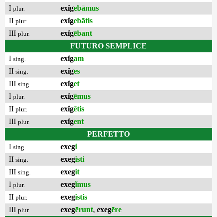
I
exĭg
ebāmus
plur.
II
exĭg
ebātis
plur.
III
exĭg
ēbant
plur.
FUTURO SEMPLICE
I
exĭg
am
sing.
II
exĭg
es
sing.
III
exĭg
et
sing.
I
exĭg
ēmus
plur.
II
exĭg
ētis
plur.
III
exĭg
ent
plur.
PERFETTO
I
exeg
i
sing.
II
exeg
isti
sing.
III
exeg
it
sing.
I
exeg
ĭmus
plur.
II
exeg
istis
plur.
III
exeg
ērunt
,
exeg
ēre
plur.