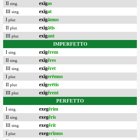
II
exĭg
as
sing.
III
exĭg
at
sing.
I
exĭg
āmus
plur.
II
exĭg
ātis
plur.
III
exĭg
ant
plur.
IMPERFETTO
I
exĭg
ĕrem
sing.
II
exĭg
ĕres
sing.
III
exĭg
ĕret
sing.
I
exĭg
erēmus
plur.
II
exĭg
erētis
plur.
III
exĭg
ĕrent
plur.
PERFETTO
I
exeg
ĕrim
sing.
II
exeg
ĕris
sing.
III
exeg
ĕrit
sing.
I
exeg
erĭmus
plur.