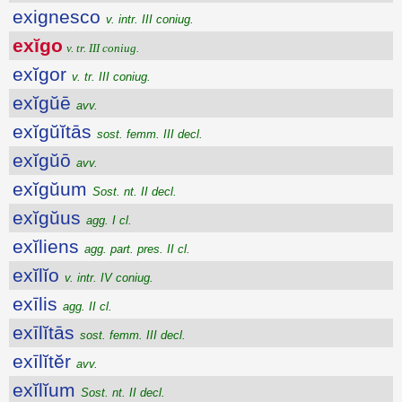
exignesco
v. intr. III coniug.
exĭgo
v. tr. III coniug.
exĭgor
v. tr. III coniug.
exĭgŭē
avv.
exĭgŭĭtās
sost. femm. III decl.
exĭgŭō
avv.
exĭgŭum
Sost. nt. II decl.
exĭgŭus
agg. I cl.
exĭliens
agg. part. pres. II cl.
exĭlĭo
v. intr. IV coniug.
exīlis
agg. II cl.
exīlĭtās
sost. femm. III decl.
exīlĭtĕr
avv.
exĭlĭum
Sost. nt. II decl.