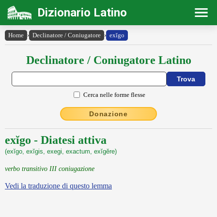
Dizionario Latino
Home
›
Declinatore / Coniugatore
›
exĭgo
Declinatore / Coniugatore Latino
Cerca nelle forme flesse
Donazione
exĭgo - Diatesi attiva
(exĭgo, exĭgis, exegi, exactum, exĭgĕre)
verbo transitivo III coniugazione
Vedi la traduzione di questo lemma