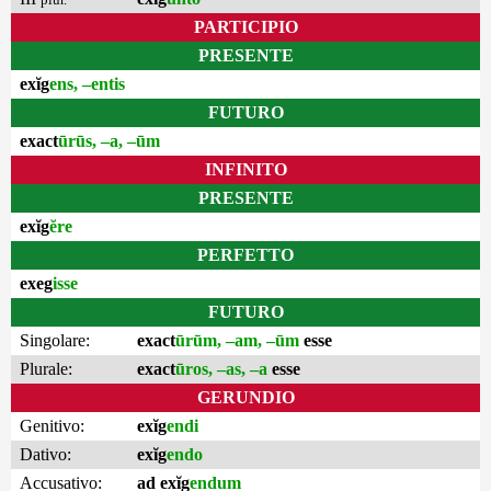
PARTICIPIO
PRESENTE
exĭg
ens, –entis
FUTURO
exact
ūrūs, –a, –ūm
INFINITO
PRESENTE
exĭg
ĕre
PERFETTO
exeg
isse
FUTURO
Singolare:
exact
ūrūm, –am, –ūm
esse
Plurale:
exact
ūros, –as, –a
esse
GERUNDIO
Genitivo:
exĭg
endi
Dativo:
exĭg
endo
Accusativo:
ad exĭg
endum