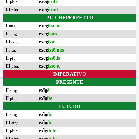
II
exeg
erĭtis
plur.
III
exeg
ĕrint
plur.
PIUCHEPERFETTO
I
exeg
issem
sing.
II
exeg
isses
sing.
III
exeg
isset
sing.
I
exeg
issēmus
plur.
II
exeg
issētis
plur.
III
exeg
issent
plur.
IMPERATIVO
PRESENTE
II
exĭg
ĕ
sing.
II
exĭg
ĭte
plur.
FUTURO
II
exĭg
ĭto
sing.
III
exĭg
ĭto
sing.
II
exĭg
itōte
plur.
III
exĭg
unto
plur.