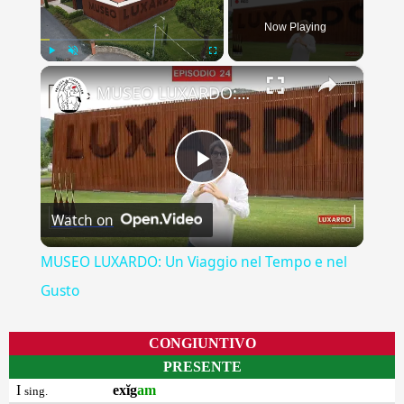
Now Playing
×
Play
Unmute
Fullscreen
MUSEO LUXARDO: Un Viaggio nel Tempo e nel Gusto
Play
Watch on
Video
MUSEO LUXARDO: Un Viaggio nel Tempo e nel
Gusto
CONGIUNTIVO
PRESENTE
I
exĭg
am
sing.