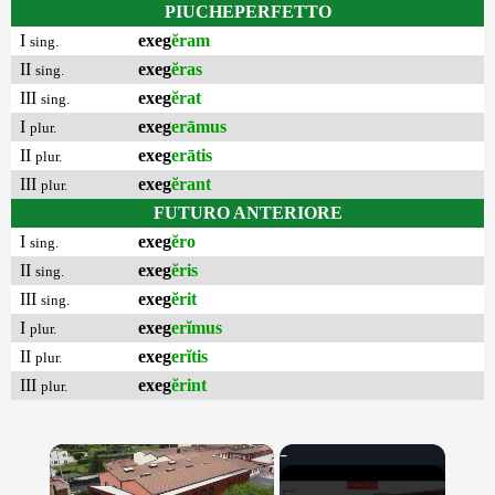
PIUCHEPERFETTO
I
exeg
ĕram
sing.
II
exeg
ĕras
sing.
III
exeg
ĕrat
sing.
I
exeg
erāmus
plur.
II
exeg
erātis
plur.
III
exeg
ĕrant
plur.
FUTURO ANTERIORE
I
exeg
ĕro
sing.
II
exeg
ĕris
sing.
III
exeg
ĕrit
sing.
I
exeg
erĭmus
plur.
II
exeg
erĭtis
plur.
III
exeg
ĕrint
plur.
×