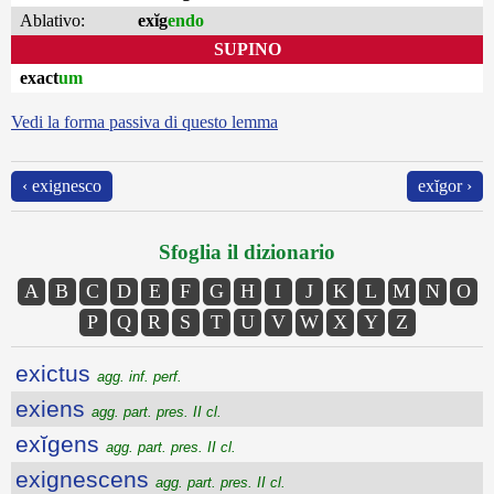
Ablativo:
exĭg
endo
SUPINO
exact
um
Vedi la forma passiva di questo lemma
‹ exignesco
exĭgor ›
Sfoglia il dizionario
A
B
C
D
E
F
G
H
I
J
K
L
M
N
O
P
Q
R
S
T
U
V
W
X
Y
Z
exictus
agg. inf. perf.
exiens
agg. part. pres. II cl.
exĭgens
agg. part. pres. II cl.
exignescens
agg. part. pres. II cl.