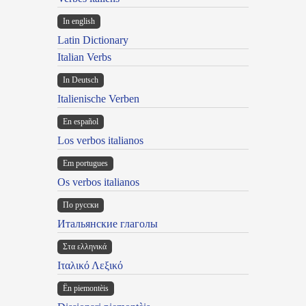
In english
Latin Dictionary
Italian Verbs
In Deutsch
Italienische Verben
En español
Los verbos italianos
Em portugues
Os verbos italianos
По русски
Итальянские глаголы
Στα ελληνικά
Ιταλικό Λεξικό
Ën piemontèis