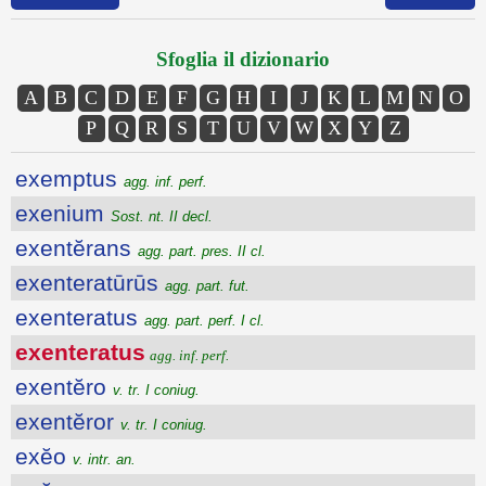
Sfoglia il dizionario
A
B
C
D
E
F
G
H
I
J
K
L
M
N
O
P
Q
R
S
T
U
V
W
X
Y
Z
exemptus
agg. inf. perf.
exenium
Sost. nt. II decl.
exentĕrans
agg. part. pres. II cl.
exenteratūrūs
agg. part. fut.
exenteratus
agg. part. perf. I cl.
exenteratus
agg. inf. perf.
exentĕro
v. tr. I coniug.
exentĕror
v. tr. I coniug.
exĕo
v. intr. an.