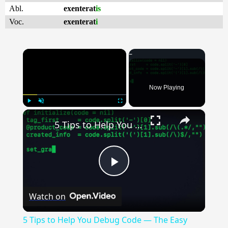
Abl.
exenterat
is
Voc.
exenterat
i
×
Now Playing
×
Play
Unmute
Fullscreen
5 Tips to Help You Debug Code — The Easy Way
Play
Watch on
Video
5 Tips to Help You Debug Code — The Easy