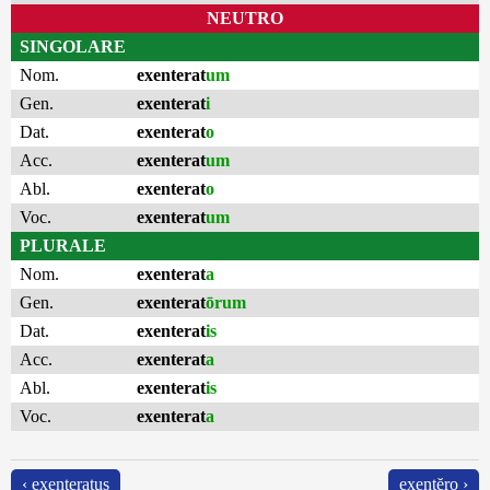
NEUTRO
SINGOLARE
Nom.
exenterat
um
Gen.
exenterat
i
Dat.
exenterat
o
Acc.
exenterat
um
Abl.
exenterat
o
Voc.
exenterat
um
PLURALE
Nom.
exenterat
a
Gen.
exenterat
ōrum
Dat.
exenterat
is
Acc.
exenterat
a
Abl.
exenterat
is
Voc.
exenterat
a
‹ exenteratus
exentĕro ›