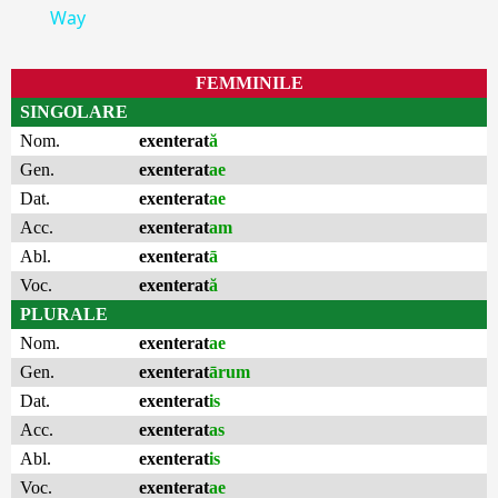
Way
FEMMINILE
SINGOLARE
Nom.
exenterat
ă
Gen.
exenterat
ae
Dat.
exenterat
ae
Acc.
exenterat
am
Abl.
exenterat
ā
Voc.
exenterat
ă
PLURALE
Nom.
exenterat
ae
Gen.
exenterat
ārum
Dat.
exenterat
is
Acc.
exenterat
as
Abl.
exenterat
is
Voc.
exenterat
ae