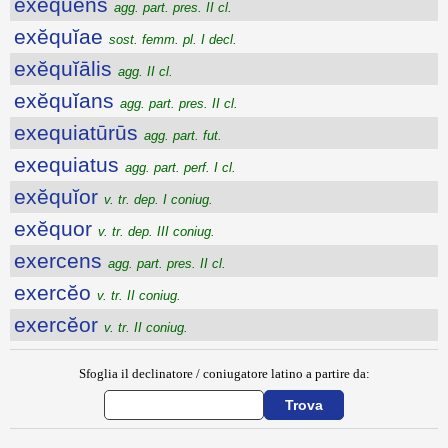
exĕquens
agg. part. pres. II cl.
exĕquĭae
sost. femm. pl. I decl.
exĕquĭālis
agg. II cl.
exĕquĭans
agg. part. pres. II cl.
exequiatūrūs
agg. part. fut.
exequiatus
agg. part. perf. I cl.
exĕquĭor
v. tr. dep. I coniug.
exĕquor
v. tr. dep. III coniug.
exercens
agg. part. pres. II cl.
exercĕo
v. tr. II coniug.
exercĕor
v. tr. II coniug.
Sfoglia il declinatore / coniugatore latino a partire da: