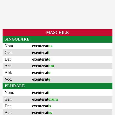
MASCHILE
SINGOLARE
Nom.
exenterat
us
Gen.
exenterat
i
Dat.
exenterat
o
Acc.
exenterat
um
Abl.
exenterat
o
Voc.
exenterat
e
PLURALE
Nom.
exenterat
i
Gen.
exenterat
ōrum
Dat.
exenterat
is
Acc.
exenterat
os