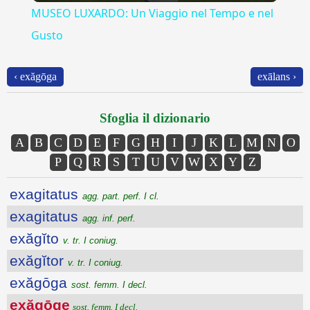
MUSEO LUXARDO: Un Viaggio nel Tempo e nel
Gusto
‹ exăgōga
exālans ›
Sfoglia il dizionario
A
B
C
D
E
F
G
H
I
J
K
L
M
N
O
P
Q
R
S
T
U
V
W
X
Y
Z
exagitatus
agg. part. perf. I cl.
exagitatus
agg. inf. perf.
exăgĭto
v. tr. I coniug.
exăgĭtor
v. tr. I coniug.
exăgōga
sost. femm. I decl.
exăgōge
sost. femm. I decl.