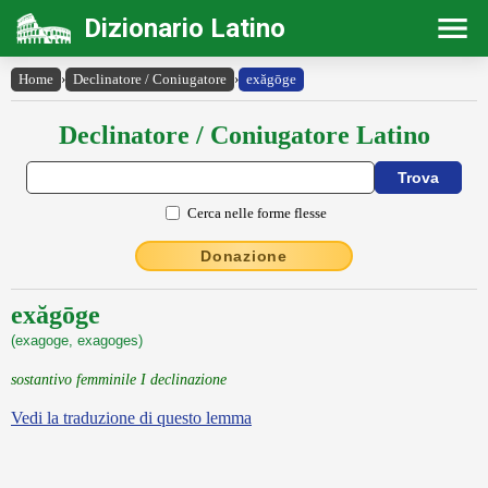
Dizionario Latino
Home
›
Declinatore / Coniugatore
›
exăgōge
Declinatore / Coniugatore Latino
Cerca nelle forme flesse
Donazione
exăgōge
(exagoge, exagoges)
sostantivo femminile I declinazione
Vedi la traduzione di questo lemma