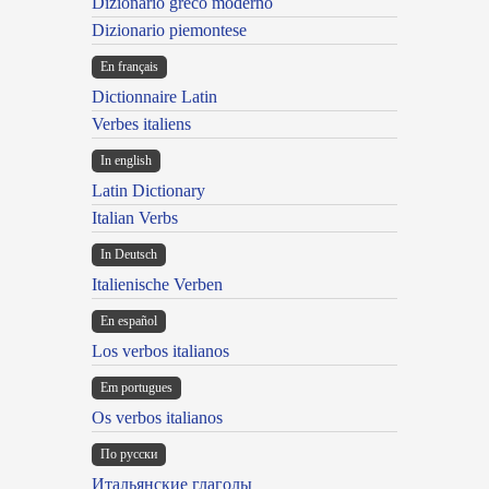
Dizionario greco moderno
Dizionario piemontese
En français
Dictionnaire Latin
Verbes italiens
In english
Latin Dictionary
Italian Verbs
In Deutsch
Italienische Verben
En español
Los verbos italianos
Em portugues
Os verbos italianos
По русски
Итальянские глаголы