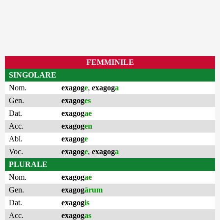
FEMMINILE
SINGOLARE
Nom.
exagog
e
,
exagog
a
Gen.
exagog
es
Dat.
exagog
ae
Acc.
exagog
en
Abl.
exagog
e
Voc.
exagog
e
,
exagog
a
PLURALE
Nom.
exagog
ae
Gen.
exagog
ārum
Dat.
exagog
is
Acc.
exagog
as