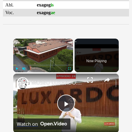
Abl.
exagog
is
Voc.
exagog
ae
×
Now Playing
×
Play
Unmute
Fullscreen
MUSEO LUXARDO: Un Viaggio nel Tempo e nel Gusto
Play
Watch on
Video