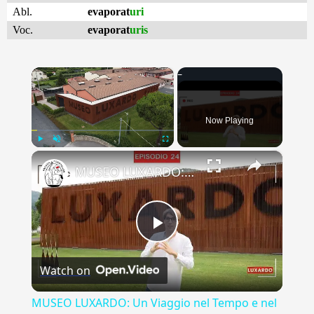
Abl.
evaporat
uri
Voc.
evaporat
uris
×
Now Playing
×
Play
Unmute
Fullscreen
MUSEO LUXARDO: Un Viaggio nel Tempo e nel Gusto
Play
Watch on
Video
MUSEO LUXARDO: Un Viaggio nel Tempo e nel