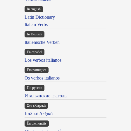
In english
Latin Dictionary
Italian Verbs
In Deutsch
Italienische Verben
En español
Los verbos italianos
Em portugues
Os verbos italianos
По русски
Итальянские глаголы
Στα ελληνικά
Ιταλικό Λεξικό
Ën piemontèis