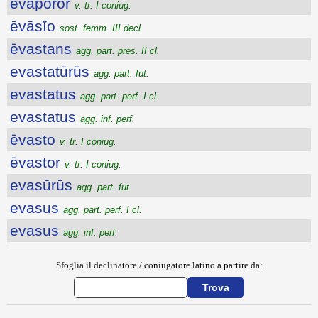
ēvăpōror
v. tr. I coniug.
ēvāsĭo
sost. femm. III decl.
ēvastans
agg. part. pres. II cl.
evastatūrūs
agg. part. fut.
evastatus
agg. part. perf. I cl.
evastatus
agg. inf. perf.
ēvasto
v. tr. I coniug.
ēvastor
v. tr. I coniug.
evasūrūs
agg. part. fut.
evasus
agg. part. perf. I cl.
evasus
agg. inf. perf.
Sfoglia il declinatore / coniugatore latino a partire da: