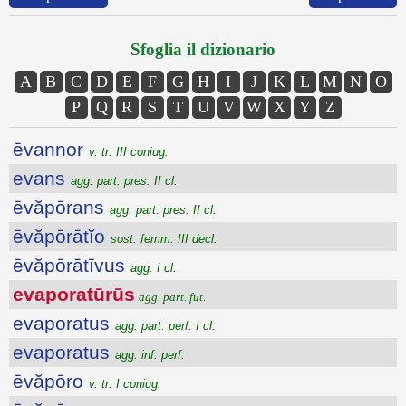
Sfoglia il dizionario
A
B
C
D
E
F
G
H
I
J
K
L
M
N
O
P
Q
R
S
T
U
V
W
X
Y
Z
ēvannor
v. tr. III coniug.
evans
agg. part. pres. II cl.
ēvăpōrans
agg. part. pres. II cl.
ēvăpōrātĭo
sost. femm. III decl.
ēvăpōrātīvus
agg. I cl.
evaporatūrūs
agg. part. fut.
evaporatus
agg. part. perf. I cl.
evaporatus
agg. inf. perf.
ēvăpōro
v. tr. I coniug.