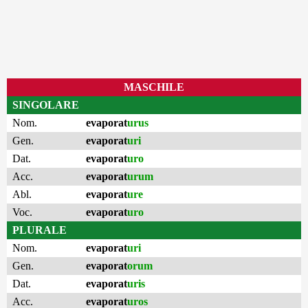
MASCHILE
SINGOLARE
Nom.
evaporat
urus
Gen.
evaporat
uri
Dat.
evaporat
uro
Acc.
evaporat
urum
Abl.
evaporat
ure
Voc.
evaporat
uro
PLURALE
Nom.
evaporat
uri
Gen.
evaporat
orum
Dat.
evaporat
uris
Acc.
evaporat
uros