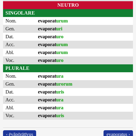
NEUTRO
SINGOLARE
Nom.
evaporat
urum
Gen.
evaporat
uri
Dat.
evaporat
uro
Acc.
evaporat
urum
Abl.
evaporat
urum
Voc.
evaporat
uro
PLURALE
Nom.
evaporat
ura
Gen.
evaporat
urorum
Dat.
evaporat
uris
Acc.
evaporat
ura
Abl.
evaporat
ura
Voc.
evaporat
uris
‹ ēvăpōrātīvus
evaporatus ›