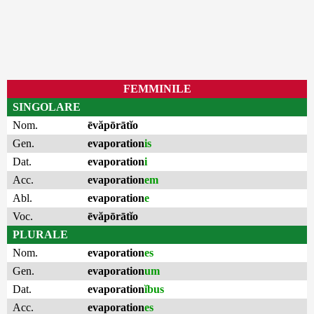
FEMMINILE
SINGOLARE
Nom.
ēvăpōrātĭo
Gen.
evaporation
is
Dat.
evaporation
i
Acc.
evaporation
em
Abl.
evaporation
e
Voc.
ēvăpōrātĭo
PLURALE
Nom.
evaporation
es
Gen.
evaporation
um
Dat.
evaporation
ĭbus
Acc.
evaporation
es