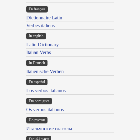
En français
Dictionnaire Latin
Verbes italiens
In english
Latin Dictionary
Italian Verbs
In Deutsch
Italienische Verben
En español
Los verbos italianos
Em portugues
Os verbos italianos
По русски
Итальянские глаголы
Στα ελληνικά