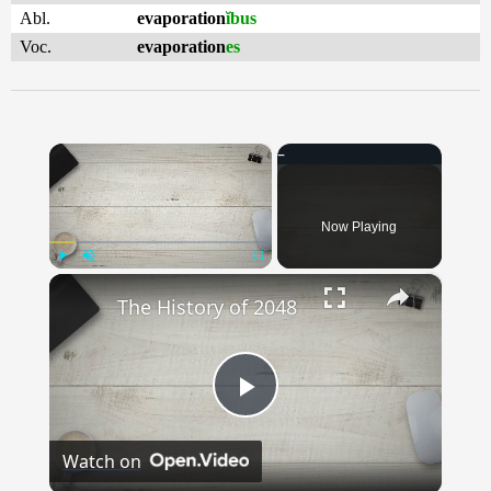
Abl.
evaporation
ĭbus
Voc.
evaporation
es
×
Now Playing
×
Play
Unmute
Fullscreen
The History of 2048
Play
Watch on
Video