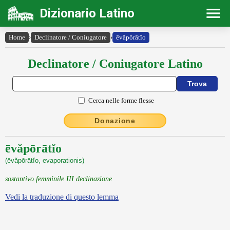
Dizionario Latino
Home
›
Declinatore / Coniugatore
›
ēvăpōrātĭo
Declinatore / Coniugatore Latino
Cerca nelle forme flesse
Donazione
ēvăpōrātĭo
(ēvăpōrātĭo, evaporationis)
sostantivo femminile III declinazione
Vedi la traduzione di questo lemma