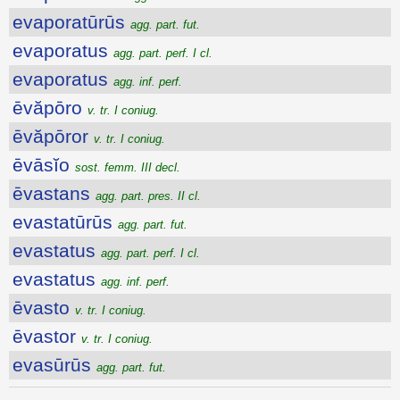
evaporatūrūs
agg. part. fut.
evaporatus
agg. part. perf. I cl.
evaporatus
agg. inf. perf.
ēvăpōro
v. tr. I coniug.
ēvăpōror
v. tr. I coniug.
ēvāsĭo
sost. femm. III decl.
ēvastans
agg. part. pres. II cl.
evastatūrūs
agg. part. fut.
evastatus
agg. part. perf. I cl.
evastatus
agg. inf. perf.
ēvasto
v. tr. I coniug.
ēvastor
v. tr. I coniug.
evasūrūs
agg. part. fut.