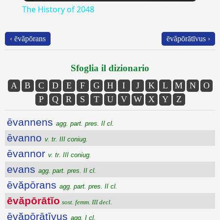
The History of 2048
‹ ēvăpōrans
ēvăpōrātīvus ›
Sfoglia il dizionario
A
B
C
D
E
F
G
H
I
J
K
L
M
N
O
P
Q
R
S
T
U
V
W
X
Y
Z
ēvannens
agg. part. pres. II cl.
ēvanno
v. tr. III coniug.
ēvannor
v. tr. III coniug.
evans
agg. part. pres. II cl.
ēvăpōrans
agg. part. pres. II cl.
ēvăpōrātĭo
sost. femm. III decl.
ēvăpōrātīvus
agg. I cl.