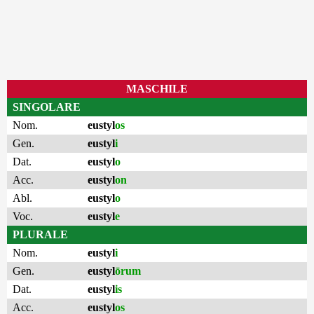
MASCHILE
SINGOLARE
Nom.
eustyl
os
Gen.
eustyl
i
Dat.
eustyl
o
Acc.
eustyl
on
Abl.
eustyl
o
Voc.
eustyl
e
PLURALE
Nom.
eustyl
i
Gen.
eustyl
ōrum
Dat.
eustyl
is
Acc.
eustyl
os