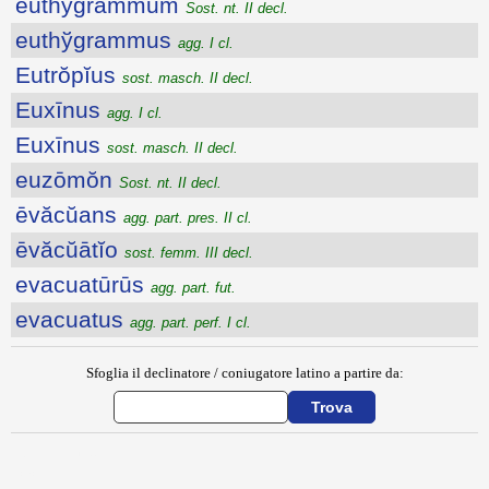
euthўgrammum
Sost. nt. II decl.
euthўgrammus
agg. I cl.
Eutrŏpĭus
sost. masch. II decl.
Euxīnus
agg. I cl.
Euxīnus
sost. masch. II decl.
euzōmŏn
Sost. nt. II decl.
ēvăcŭans
agg. part. pres. II cl.
ēvăcŭātĭo
sost. femm. III decl.
evacuatūrūs
agg. part. fut.
evacuatus
agg. part. perf. I cl.
Sfoglia il declinatore / coniugatore latino a partire da:
{{ID:EUSTYLOS100}}
---CACHE---