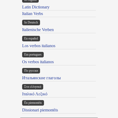
Latin Dictionary
Italian Verbs
In Deutsch
Italienische Verben
En español
Los verbos italianos
Em portugues
Os verbos italianos
По русски
Итальянские глаголы
Στα ελληνικά
Ιταλικό Λεξικό
Ën piemontèis
Dissionari piemontèis