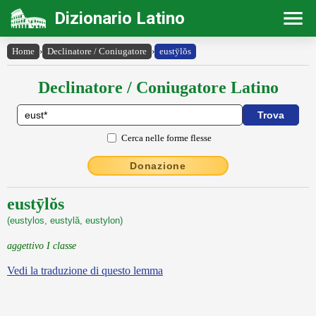
Dizionario Latino
Home
›
Declinatore / Coniugatore
›
eustȳlŏs
Declinatore / Coniugatore Latino
Cerca nelle forme flesse
Donazione
eustȳlŏs
(eustylos, eustylă, eustylon)
aggettivo I classe
Vedi la traduzione di questo lemma