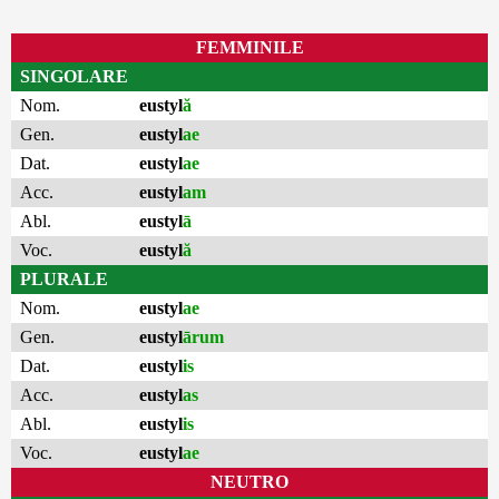
FEMMINILE
SINGOLARE
Nom.
eustyl
ă
Gen.
eustyl
ae
Dat.
eustyl
ae
Acc.
eustyl
am
Abl.
eustyl
ā
Voc.
eustyl
ă
PLURALE
Nom.
eustyl
ae
Gen.
eustyl
ārum
Dat.
eustyl
is
Acc.
eustyl
as
Abl.
eustyl
is
Voc.
eustyl
ae
NEUTRO