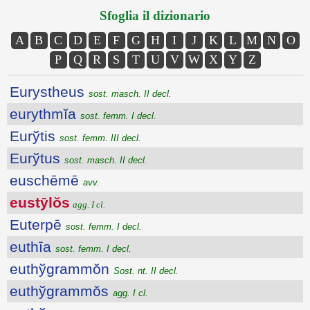
Sfoglia il dizionario
A
B
C
D
E
F
G
H
I
J
K
L
M
N
O
P
Q
R
S
T
U
V
W
X
Y
Z
Eurystheus
sost. masch. II decl.
eurythmĭa
sost. femm. I decl.
Eurўtis
sost. femm. III decl.
Eurўtus
sost. masch. II decl.
euschēmē
avv.
eustȳlŏs
agg. I cl.
Euterpē
sost. femm. I decl.
euthīa
sost. femm. I decl.
euthўgrammŏn
Sost. nt. II decl.
euthўgrammŏs
agg. I cl.