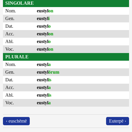
SINGOLARE
Nom.
eustyl
on
Gen.
eustyl
i
Dat.
eustyl
o
Acc.
eustyl
on
Abl.
eustyl
o
Voc.
eustyl
on
PLURALE
Nom.
eustyl
a
Gen.
eustyl
ōrum
Dat.
eustyl
is
Acc.
eustyl
a
Abl.
eustyl
is
Voc.
eustyl
a
‹ euschēmē
Euterpē ›