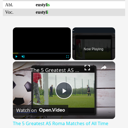
Abl.
eustyl
is
Voc.
eustyl
i
×
Now Playing
×
Play
Unmute
Fullscreen
The 5 Greatest AS Roma Matches of All Time
Play
Watch on
Video
The 5 Greatest AS Roma Matches of All Time