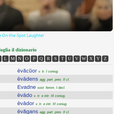
e On-the-Spot Laughter
oglia il dizionario
L
M
N
O
P
Q
R
S
T
U
V
W
X
Y
Z
ēvăcŭor
v. tr. I coniug.
ēvādens
agg. part. pres. II cl.
Evadne
sost. femm. I decl.
ēvādo
v. tr. e intr. III coniug.
ēvādor
v. tr. e intr. III coniug.
ēvăgans
agg. part. pres. II cl.