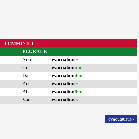
FEMMINILE
PLURALE
Nom.
evacuation
es
Gen.
evacuation
um
Dat.
evacuation
ĭbus
Acc.
evacuation
es
Abl.
evacuation
ĭbus
Voc.
evacuation
es
evacuatūrūs ›