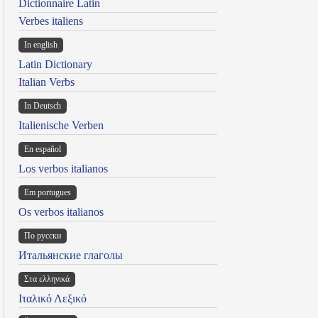
Dictionnaire Latin
Verbes italiens
In english
Latin Dictionary
Italian Verbs
In Deutsch
Italienische Verben
En español
Los verbos italianos
Em portugues
Os verbos italianos
По русски
Итальянские глаголы
Στα ελληνικά
Ιταλικό Λεξικό