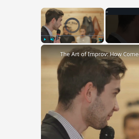
×
Video Player is loading.
Play
Unmute
Fullscreen
The Art of Improv: How Come