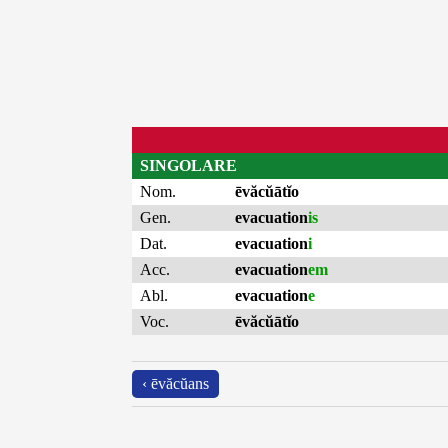
SINGOLARE
Nom.
ēvăcŭātĭo
Gen.
evacuation
is
Dat.
evacuation
i
Acc.
evacuation
em
Abl.
evacuation
e
Voc.
ēvăcŭātĭo
‹ ēvăcŭans