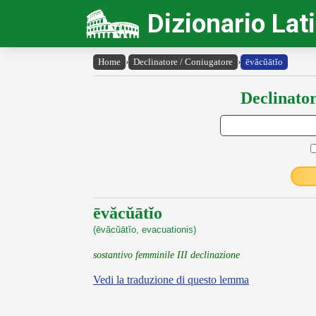
Dizionario Lat
Home
›
Declinatore / Coniugatore
›
ēvăcŭātĭo
Declinator
ēvăcŭātĭo
(ēvăcŭātĭo, evacuationis)
sostantivo femminile III declinazione
Vedi la traduzione di questo lemma