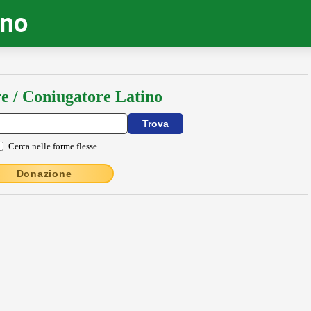
ino
e / Coniugatore Latino
Cerca nelle forme flesse
Donazione