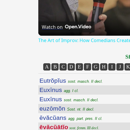
Watch on
The Art of Improv: How Comedians Creat
Sf
A
B
C
D
E
F
G
H
I
J
K
Eutrŏpĭus
sost. masch. II decl.
Euxīnus
agg. I cl.
Euxīnus
sost. masch. II decl.
euzōmŏn
Sost. nt. II decl.
ēvăcŭans
agg. part. pres. II cl.
ēvăcŭātĭo
sost. femm. III decl.