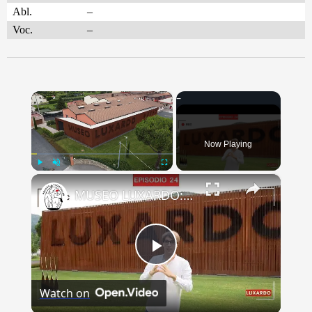
Abl.
–
Voc.
–
×
Now Playing
×
Play
Unmute
Fullscreen
MUSEO LUXARDO: Un Viaggio nel Tempo e nel Gusto
Play
Watch on
Video