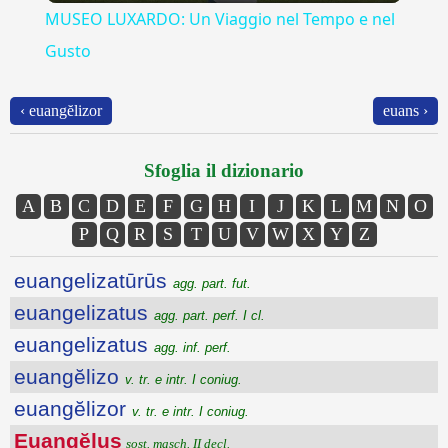
MUSEO LUXARDO: Un Viaggio nel Tempo e nel
Gusto
‹ euangĕlizor
euans ›
Sfoglia il dizionario
A
B
C
D
E
F
G
H
I
J
K
L
M
N
O
P
Q
R
S
T
U
V
W
X
Y
Z
euangelizatūrūs
agg. part. fut.
euangelizatus
agg. part. perf. I cl.
euangelizatus
agg. inf. perf.
euangĕlizo
v. tr. e intr. I coniug.
euangĕlizor
v. tr. e intr. I coniug.
Euangĕlus
sost. masch. II decl.