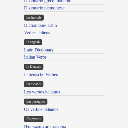
Dizionario greco moderno
Dizionario piemontese
En français
Dictionnaire Latin
Verbes italiens
In english
Latin Dictionary
Italian Verbs
In Deutsch
Italienische Verben
En español
Los verbos italianos
Em portugues
Os verbos italianos
По русски
Итальянские глаголы