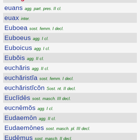
euans
agg. part. pres. II cl.
euax
inter.
Euboea
sost. femm. I decl.
Euboeus
agg. I cl.
Euboicus
agg. I cl.
Eubŏis
agg. II cl.
euchăris
agg. II cl.
euchăristĭa
sost. femm. I decl.
euchăristĭcŏn
Sost. nt. II decl.
Euclīdēs
sost. masch. III decl.
eucnēmŏs
agg. I cl.
Eudaemōn
agg. II cl.
Eudaemōnes
sost. masch. pl. III decl.
Eudēmus
sost. masch. II decl.