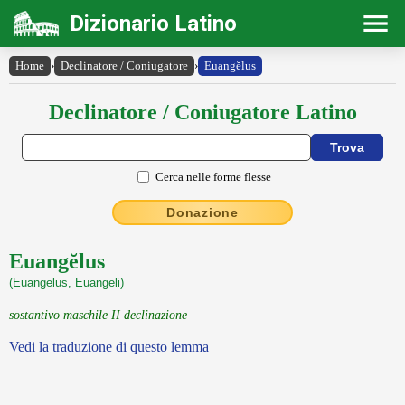
Dizionario Latino
Home
›
Declinatore / Coniugatore
›
Euangĕlus
Declinatore / Coniugatore Latino
Cerca nelle forme flesse
Donazione
Euangĕlus
(Euangelus, Euangeli)
sostantivo maschile II declinazione
Vedi la traduzione di questo lemma