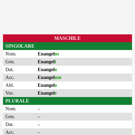
MASCHILE
SINGOLARE
Nom.
Euangel
us
Gen.
Euangel
i
Dat.
Euangel
o
Acc.
Euangel
um
Abl.
Euangel
o
Voc.
Euangel
e
PLURALE
Nom.
–
Gen.
–
Dat.
–
Acc.
–