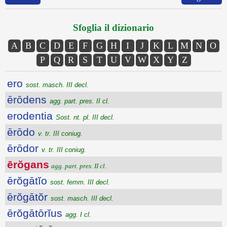
Sfoglia il dizionario
A
B
C
D
E
F
G
H
I
J
K
L
M
N
O
P
Q
R
S
T
U
V
W
X
Y
Z
ero
sost. masch. III decl.
ērōdens
agg. part. pres. II cl.
erodentia
Sost. nt. pl. III decl.
ērōdo
v. tr. III coniug.
ērōdor
v. tr. III coniug.
ērŏgans
agg. part. pres. II cl.
ērŏgātĭo
sost. femm. III decl.
ērŏgātŏr
sost. masch. III decl.
ērŏgātōrĭus
agg. I cl.