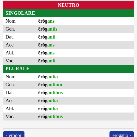
NEUTRO
SINGOLARE
Nom.
ērŏg
ans
Gen.
ērŏg
antis
Dat.
ērŏg
anti
Acc.
ērŏg
ans
Abl.
ērŏg
ans
Voc.
ērŏg
anti
PLURALE
Nom.
ērŏg
antia
Gen.
ērŏg
antium
Dat.
ērŏg
antibus
Acc.
ērŏg
antia
Abl.
ērŏg
antia
Voc.
ērŏg
antibus
‹ ērōdor
ērŏgātĭo ›