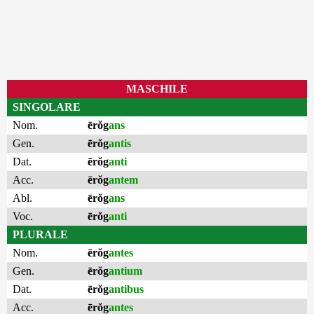
MASCHILE
SINGOLARE
Nom.
ērŏg
ans
Gen.
ērŏg
antis
Dat.
ērŏg
anti
Acc.
ērŏg
antem
Abl.
ērŏg
ans
Voc.
ērŏg
anti
PLURALE
Nom.
ērŏg
antes
Gen.
ērŏg
antium
Dat.
ērŏg
antibus
Acc.
ērŏg
antes