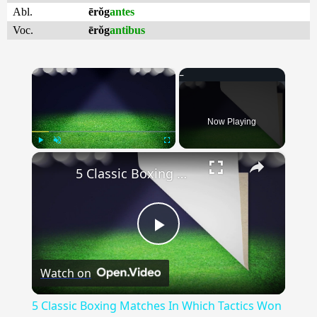
Abl.
ērŏg
antes
Voc.
ērŏg
antibus
×
Now Playing
×
Play
Unmute
Fullscreen
5 Classic Boxing Matches In Which Tactics Won The Day
Play
Watch on
Video
5 Classic Boxing Matches In Which Tactics Won