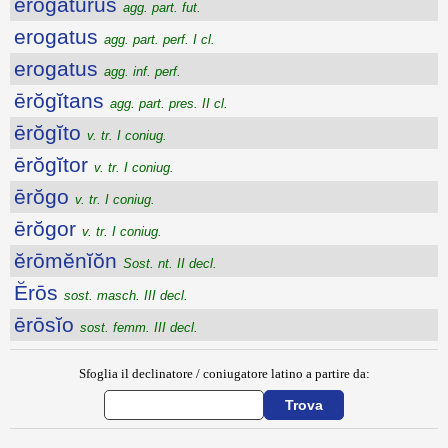
erogatūrūs
agg. part. fut.
erogatus
agg. part. perf. I cl.
erogatus
agg. inf. perf.
ērŏgĭtans
agg. part. pres. II cl.
ērŏgĭto
v. tr. I coniug.
ērŏgĭtor
v. tr. I coniug.
ērŏgo
v. tr. I coniug.
ērŏgor
v. tr. I coniug.
ĕrōmĕnĭŏn
Sost. nt. II decl.
Ĕrōs
sost. masch. III decl.
ērōsĭo
sost. femm. III decl.
Sfoglia il declinatore / coniugatore latino a partire da: