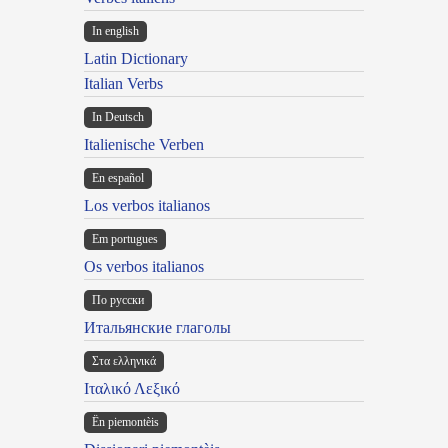
In english
Latin Dictionary
Italian Verbs
In Deutsch
Italienische Verben
En español
Los verbos italianos
Em portugues
Os verbos italianos
По русски
Итальянские глаголы
Στα ελληνικά
Ιταλικό Λεξικό
Ën piemontèis