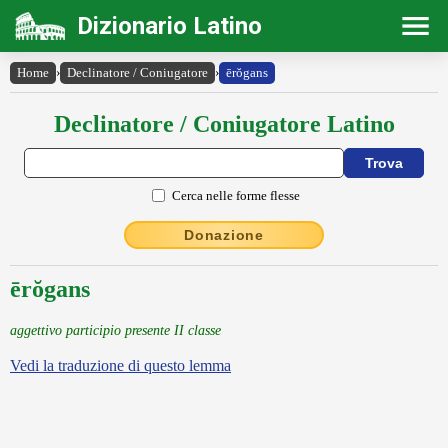
Dizionario Latino
Home
›
Declinatore / Coniugatore
›
ērŏgans
Declinatore / Coniugatore Latino
Cerca nelle forme flesse
Donazione
ērŏgans
aggettivo participio presente II classe
Vedi la traduzione di questo lemma