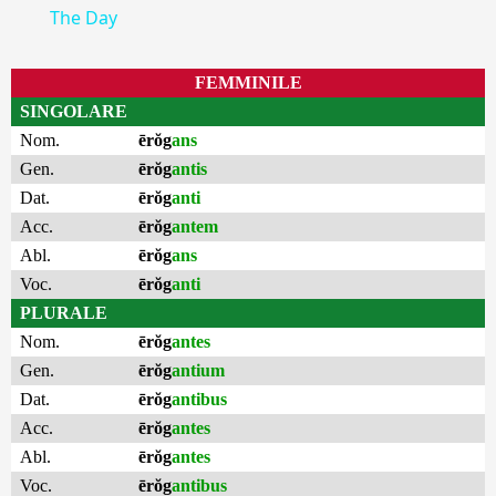
The Day
FEMMINILE
SINGOLARE
Nom.
ērŏg
ans
Gen.
ērŏg
antis
Dat.
ērŏg
anti
Acc.
ērŏg
antem
Abl.
ērŏg
ans
Voc.
ērŏg
anti
PLURALE
Nom.
ērŏg
antes
Gen.
ērŏg
antium
Dat.
ērŏg
antibus
Acc.
ērŏg
antes
Abl.
ērŏg
antes
Voc.
ērŏg
antibus