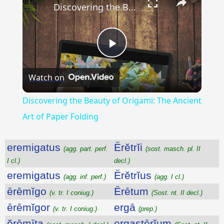
Discovering the Beauty of Origami: The Ancient Art of Paper Folding
Play
Watch on
Video
Discovering the Beauty of Origami: The Ancient
Art of Paper Folding
eremigatus
Ĕrĕtrĭi
(agg. part. perf.
(sost. masch. pl. II
I cl.)
decl.)
eremigatus
Ĕrĕtrĭus
(agg. inf. perf.)
(agg. I cl.)
ērēmĭgo
Ērētum
(v. tr. I coniug.)
(Sost. nt. II decl.)
ērēmĭgor
ergā
(v. tr. I coniug.)
(prep.)
ĕrēmīta
ergastērĭum