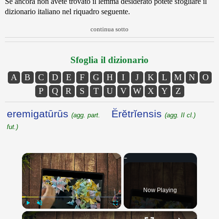
Se ancora non avete trovato il lemma desiderato potete sfogliare il
dizionario italiano nel riquadro seguente.
continua sotto
Sfoglia il dizionario
A
B
C
D
E
F
G
H
I
J
K
L
M
N
O
P
Q
R
S
T
U
V
W
X
Y
Z
eremigatūrūs
Ĕrĕtrĭensis
(agg. part.
(agg. II cl.)
fut.)
×
Now Playing
×
Play
Unmute
Fullscreen