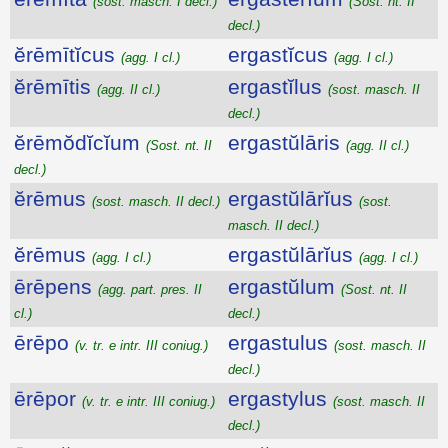
(sost. masch. I decl.)
(Sost. nt. II
decl.)
ĕrēmītĭcus
ergastĭcus
(agg. I cl.)
(agg. I cl.)
ĕrēmītis
ergastĭlus
(agg. II cl.)
(sost. masch. II
decl.)
ĕrēmŏdĭcĭum
ergastŭlāris
(Sost. nt. II
(agg. II cl.)
decl.)
ĕrēmus
ergastŭlārĭus
(sost. masch. II decl.)
(sost.
masch. II decl.)
ĕrēmus
ergastŭlārĭus
(agg. I cl.)
(agg. I cl.)
ērēpens
ergastŭlum
(agg. part. pres. II
(Sost. nt. II
cl.)
decl.)
ērēpo
ergastulus
(v. tr. e intr. III coniug.)
(sost. masch. II
decl.)
ērēpor
ergastylus
(v. tr. e intr. III coniug.)
(sost. masch. II
decl.)