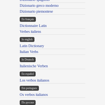
Dizionario greco moderno
Dizionario piemontese
En français
Dictionnaire Latin
Verbes italiens
In english
Latin Dictionary
Italian Verbs
In Deutsch
Italienische Verben
En español
Los verbos italianos
Em portugues
Os verbos italianos
По русски