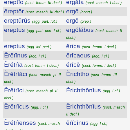
ēreptĭo
ergăta
(sost. femm. III decl.)
(sost. masch. I decl.)
ēreptŏr
ergō
(sost. masch. III decl.)
(cong.)
ereptūrūs
ergō
(agg. part. fut.)
(prep.)
ereptus
ergŏlăbus
(agg. part. perf. I cl.)
(sost. masch. II
decl.)
ereptus
ĕrīca
(agg. inf. perf.)
(sost. femm. I decl.)
Ērētīnus
ĕrīcaeus
(agg. I cl.)
(agg. I cl.)
Ĕrĕtrĭa
ĕrīcē
(sost. femm. I decl.)
(sost. femm. I decl.)
Ĕrĕtrĭăci
Ĕrichthō
(sost. masch. pl. II
(sost. femm. III
decl.)
decl.)
Ĕrĕtrĭci
Ĕrichthŏnĭus
(sost. masch. pl. II
(agg. I cl.)
decl.)
Ĕrĕtrĭcus
Ĕrichthŏnĭus
(agg. I cl.)
(sost. masch.
II decl.)
Ĕrĕtrĭenses
ērĭcīnus
(sost. masch.
(agg. I cl.)