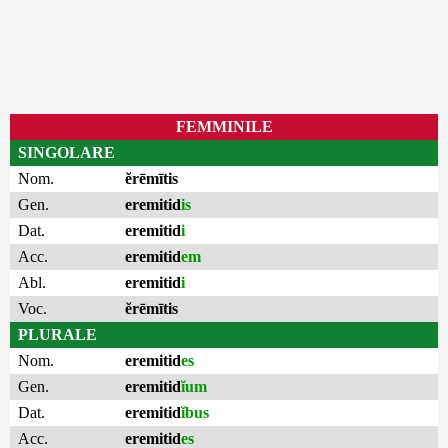
FEMMINILE
SINGOLARE
Nom.
ĕrēmītis
Gen.
eremitid
is
Dat.
eremitid
i
Acc.
eremitid
em
Abl.
eremitid
i
Voc.
ĕrēmītis
PLURALE
Nom.
eremitid
es
Gen.
eremitid
ĭum
Dat.
eremitid
ĭbus
Acc.
eremitid
es