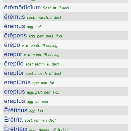
ĕrēmŏdĭcĭum
Sost. nt. II decl.
ĕrēmus
sost. masch. II decl.
ĕrēmus
agg. I cl.
ērēpens
agg. part. pres. II cl.
ērēpo
v. tr. e intr. III coniug.
ērēpor
v. tr. e intr. III coniug.
ēreptĭo
sost. femm. III decl.
ēreptŏr
sost. masch. III decl.
ereptūrūs
agg. part. fut.
ereptus
agg. part. perf. I cl.
ereptus
agg. inf. perf.
Ērētīnus
agg. I cl.
Ĕrĕtrĭa
sost. femm. I decl.
Ĕrĕtrĭăci
sost. masch. pl. II decl.