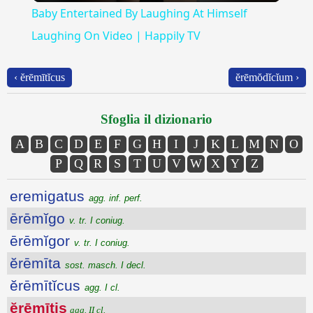
Baby Entertained By Laughing At Himself
Laughing On Video | Happily TV
‹ ĕrēmītĭcus
ĕrēmŏdĭcĭum ›
Sfoglia il dizionario
A
B
C
D
E
F
G
H
I
J
K
L
M
N
O
P
Q
R
S
T
U
V
W
X
Y
Z
eremigatus
agg. inf. perf.
ērēmĭgo
v. tr. I coniug.
ērēmĭgor
v. tr. I coniug.
ĕrēmīta
sost. masch. I decl.
ĕrēmītĭcus
agg. I cl.
ĕrēmītis
agg. II cl.