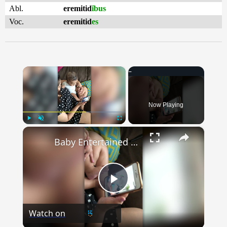
Abl.
eremitid
ĭbus
Voc.
eremitid
es
×
Now Playing
×
Play
Unmute
Fullscreen
Baby Entertained By Laughing At Himself Laughing On Video | Happily TV
Play
Watch on
Video