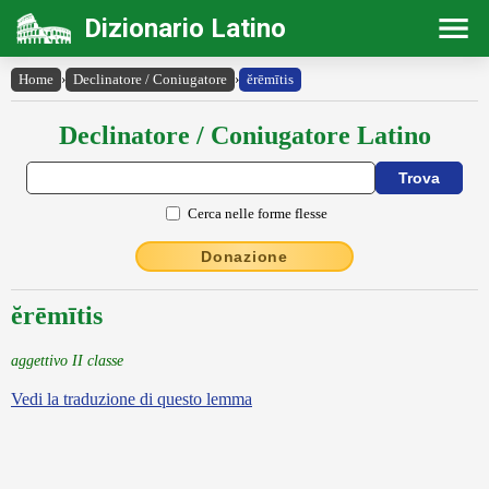
Dizionario Latino
Home
›
Declinatore / Coniugatore
›
ĕrēmītis
Declinatore / Coniugatore Latino
Cerca nelle forme flesse
Donazione
ĕrēmītis
aggettivo II classe
Vedi la traduzione di questo lemma