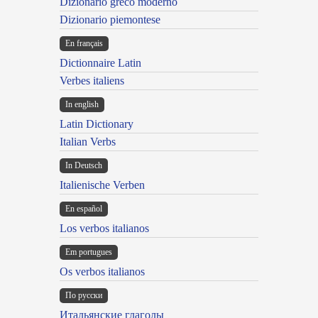
Dizionario greco moderno
Dizionario piemontese
En français
Dictionnaire Latin
Verbes italiens
In english
Latin Dictionary
Italian Verbs
In Deutsch
Italienische Verben
En español
Los verbos italianos
Em portugues
Os verbos italianos
По русски
Итальянские глаголы