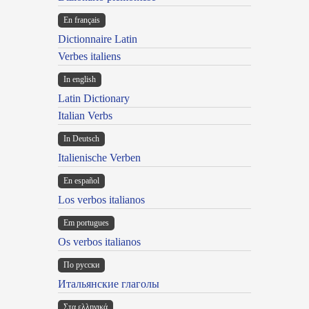
En français
Dictionnaire Latin
Verbes italiens
In english
Latin Dictionary
Italian Verbs
In Deutsch
Italienische Verben
En español
Los verbos italianos
Em portugues
Os verbos italianos
По русски
Итальянские глаголы
Στα ελληνικά