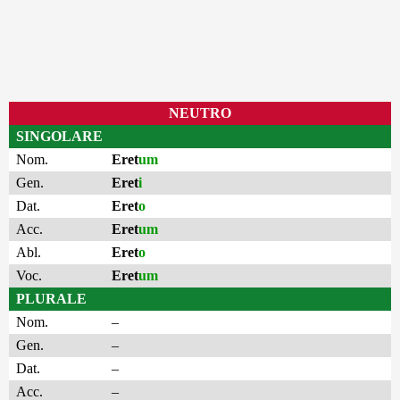
NEUTRO
SINGOLARE
Nom.
Eret
um
Gen.
Eret
i
Dat.
Eret
o
Acc.
Eret
um
Abl.
Eret
o
Voc.
Eret
um
PLURALE
Nom.
–
Gen.
–
Dat.
–
Acc.
–