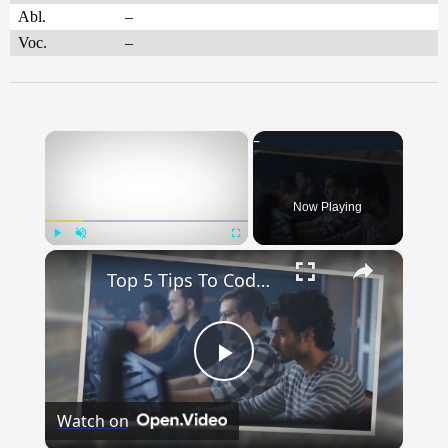
Abl.
–
Voc.
–
×
Now Playing
×
Play
Unmute
Fullscreen
Top 5 Tips To Code More Effectively
Play
Watch on
Video