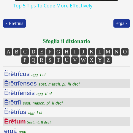
Top 5 Tips To Code More Effectively
‹ Ĕrĕtrĭus
ergā ›
Sfoglia il dizionario
A
B
C
D
E
F
G
H
I
J
K
L
M
N
O
P
Q
R
S
T
U
V
W
X
Y
Z
Ĕrĕtrĭcus
agg. I cl.
Ĕrĕtrĭenses
sost. masch. pl. III decl.
Ĕrĕtrĭensis
agg. II cl.
Ĕrĕtrĭi
sost. masch. pl. II decl.
Ĕrĕtrĭus
agg. I cl.
Ērētum
Sost. nt. II decl.
ergā
prep.