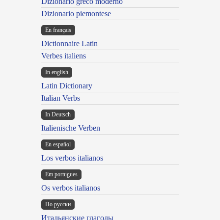
Dizionario greco moderno
Dizionario piemontese
En français
Dictionnaire Latin
Verbes italiens
In english
Latin Dictionary
Italian Verbs
In Deutsch
Italienische Verben
En español
Los verbos italianos
Em portugues
Os verbos italianos
По русски
Итальянские глаголы