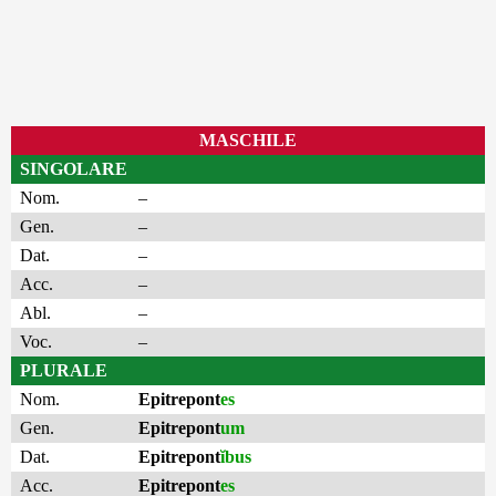
MASCHILE
SINGOLARE
Nom.
–
Gen.
–
Dat.
–
Acc.
–
Abl.
–
Voc.
–
PLURALE
Nom.
Epitrepont
es
Gen.
Epitrepont
um
Dat.
Epitrepont
ĭbus
Acc.
Epitrepont
es