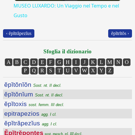
MUSEO LUXARDO: Un Viaggio nel Tempo e nel
Gusto
‹ ĕpĭtrăpezĭus
ĕpĭtrĭtŏs ›
Sfoglia il dizionario
A
B
C
D
E
F
G
H
I
J
K
L
M
N
O
P
Q
R
S
T
U
V
W
X
Y
Z
ĕpĭtŏnĭŏn
Sost. nt. II decl.
ĕpĭtŏnĭum
Sost. nt. II decl.
ĕpĭtoxis
sost. femm. III decl.
epitrapezios
agg. I cl.
ĕpĭtrăpezĭus
agg. I cl.
Ĕpĭtrĕpontes
sost. masch. pl. III decl.