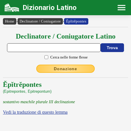
Dizionario Latino
Home
›
Declinatore / Coniugatore
›
Ĕpĭtrĕpontes
Declinatore / Coniugatore Latino
Cerca nelle forme flesse
Donazione
Ĕpĭtrĕpontes
(Epitrepontes, Epitrepontum)
sostantivo maschile plurale III declinazione
Vedi la traduzione di questo lemma