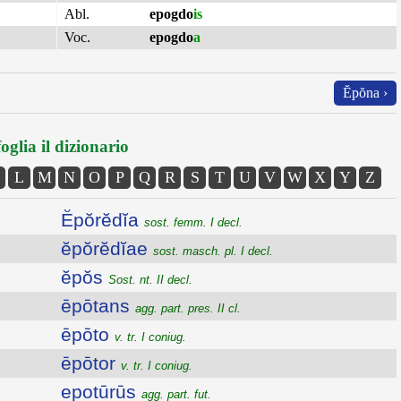
Abl.
epogdo
is
Voc.
epogdo
a
Ĕpŏna ›
oglia il dizionario
L
M
N
O
P
Q
R
S
T
U
V
W
X
Y
Z
Ĕpŏrĕdĭa
sost. femm. I decl.
ĕpŏrĕdĭae
sost. masch. pl. I decl.
ĕpŏs
Sost. nt. II decl.
ēpōtans
agg. part. pres. II cl.
ēpōto
v. tr. I coniug.
ēpōtor
v. tr. I coniug.
epotūrūs
agg. part. fut.