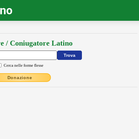
ino
e / Coniugatore Latino
Cerca nelle forme flesse
Donazione