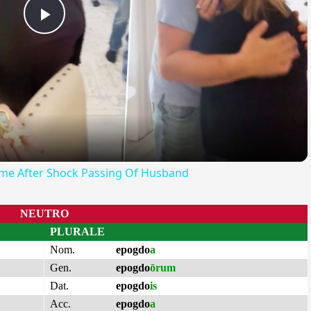
Play
Video
me After Shock Passing Of Husband
NEUTRO
PLURALE
Nom.
epogdo
a
Gen.
epogdo
ōrum
Dat.
epogdo
is
Acc.
epogdo
a