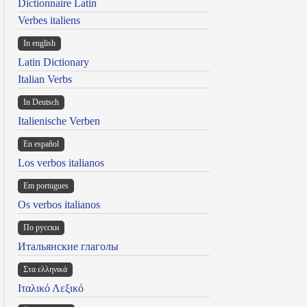
Dictionnaire Latin
Verbes italiens
In english
Latin Dictionary
Italian Verbs
In Deutsch
Italienische Verben
En español
Los verbos italianos
Em portugues
Os verbos italianos
По русски
Итальянские глаголы
Στα ελληνικά
Ιταλικό Λεξικό