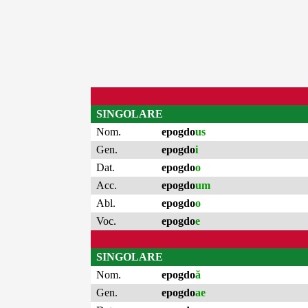
SINGOLARE
Nom.
epogdo
us
Gen.
epogdo
i
Dat.
epogdo
o
Acc.
epogdo
um
Abl.
epogdo
o
Voc.
epogdo
e
SINGOLARE
Nom.
epogdo
ă
Gen.
epogdo
ae