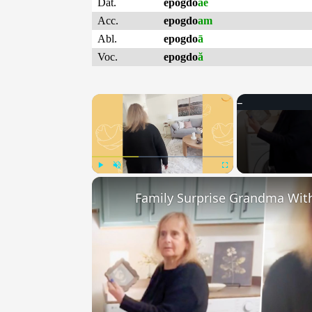
Dat.
epogdo
ae
Acc.
epogdo
am
Abl.
epogdo
ā
Voc.
epogdo
ă
×
Play
Unmute
Fullscreen