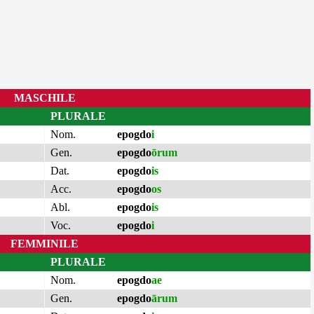
MASCHILE
PLURALE
Nom.
epogdo
i
Gen.
epogdo
ōrum
Dat.
epogdo
is
Acc.
epogdo
os
Abl.
epogdo
is
Voc.
epogdo
i
FEMMINILE
PLURALE
Nom.
epogdo
ae
Gen.
epogdo
ārum