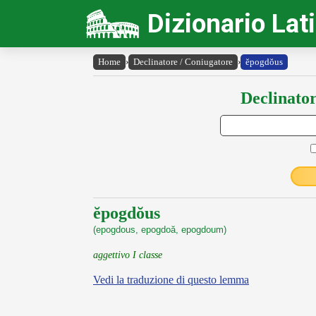
Dizionario Lat
Home
›
Declinatore / Coniugatore
›
ĕpogdŏus
Declinator
ĕpogdŏus
(epogdous, epogdoă, epogdoum)
aggettivo I classe
Vedi la traduzione di questo lemma