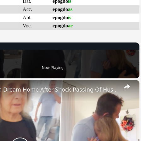
Dat.
epogdo
is
Acc.
epogdo
as
Abl.
epogdo
is
Voc.
epogdo
ae
Now Playing
×
Family Surprise Grandma With Dream Home After Shock Passing Of Husband