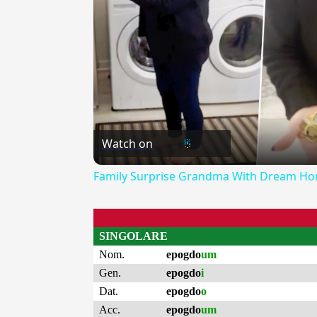
Watch on
Family Surprise Grandma With Dream Ho
SINGOLARE
Nom.
epogdo
um
Gen.
epogdo
i
Dat.
epogdo
o
Acc.
epogdo
um