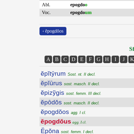
Abl.
epogdo
o
Voc.
epogdo
um
‹ ĕpogdŏos
Sf
A
B
C
D
E
F
G
H
I
J
K
ĕpĭtȳrum
Sost. nt. II decl.
ĕpĭūrus
sost. masch. II decl.
ĕpizўgis
sost. femm. III decl.
ĕpōdŏs
sost. masch. II decl.
ĕpogdŏos
agg. I cl.
ĕpogdŏus
agg. I cl.
Ĕpŏna
sost. femm. I decl.