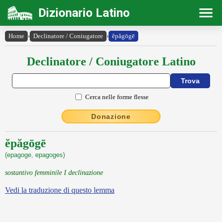
Dizionario Latino
Home
›
Declinatore / Coniugatore
›
ĕpăgōgē
Declinatore / Coniugatore Latino
Cerca nelle forme flesse
Donazione
ĕpăgōgē
(epagoge, epagoges)
sostantivo femminile I declinazione
Vedi la traduzione di questo lemma