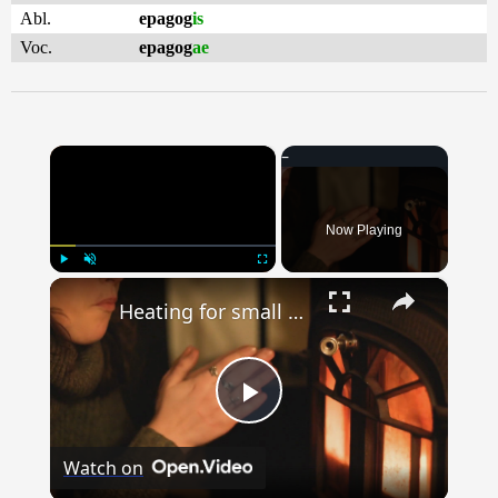
Abl.
epagog
is
Voc.
epagog
ae
×
Now Playing
×
Play
Unmute
Fullscreen
Heating for small spaces: Compact solutions for apartments and tiny homes
Play
Watch on
Video