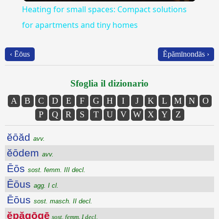
Heating for small spaces: Compact solutions
for apartments and tiny homes
‹ Ēōus
Ĕpămīnondās ›
Sfoglia il dizionario
A
B
C
D
E
F
G
H
I
J
K
L
M
N
O
P
Q
R
S
T
U
V
W
X
Y
Z
ĕōăd
avv.
ĕōdem
avv.
Ēōs
sost. femm. III decl.
Ēōus
agg. I cl.
Ēōus
sost. masch. II decl.
ĕpăgōgē
sost. femm. I decl.