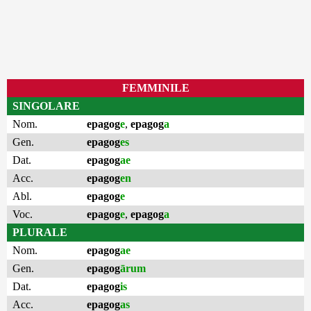
FEMMINILE
SINGOLARE
Nom.
epagog
e
,
epagog
a
Gen.
epagog
es
Dat.
epagog
ae
Acc.
epagog
en
Abl.
epagog
e
Voc.
epagog
e
,
epagog
a
PLURALE
Nom.
epagog
ae
Gen.
epagog
ārum
Dat.
epagog
is
Acc.
epagog
as