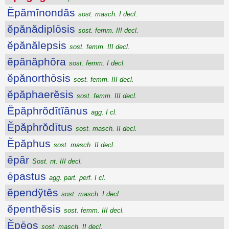
Ĕpămīnondās
sost. masch. I decl.
ĕpănădiplōsis
sost. femm. III decl.
ĕpănălepsis
sost. femm. III decl.
ĕpănăphŏra
sost. femm. I decl.
ĕpănorthōsis
sost. femm. III decl.
ĕpăphaerĕsis
sost. femm. III decl.
Ĕpăphrŏdītĭānus
agg. I cl.
Ĕpăphrŏdītus
sost. masch. II decl.
Ĕpăphus
sost. masch. II decl.
ēpār
Sost. nt. III decl.
ēpastus
agg. part. perf. I cl.
ĕpendўtēs
sost. masch. I decl.
ĕpenthĕsis
sost. femm. III decl.
Ĕpēos
sost. masch. II decl.