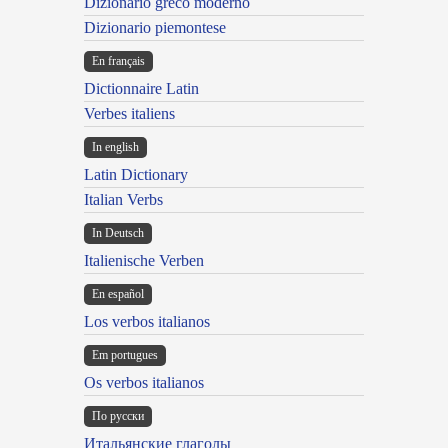
Dizionario greco moderno
Dizionario piemontese
En français
Dictionnaire Latin
Verbes italiens
In english
Latin Dictionary
Italian Verbs
In Deutsch
Italienische Verben
En español
Los verbos italianos
Em portugues
Os verbos italianos
По русски
Итальянские глаголы