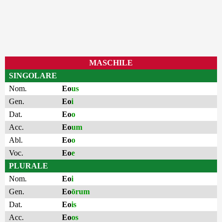
MASCHILE
SINGOLARE
Nom.
Eo
us
Gen.
Eo
i
Dat.
Eo
o
Acc.
Eo
um
Abl.
Eo
o
Voc.
Eo
e
PLURALE
Nom.
Eo
i
Gen.
Eo
ōrum
Dat.
Eo
is
Acc.
Eo
os