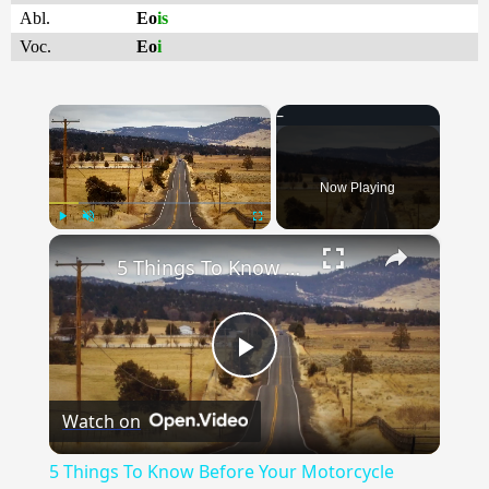
Abl.
Eo
is
Voc.
Eo
i
×
Now Playing
×
Play
Unmute
Fullscreen
5 Things To Know Before Your Motorcycle Travel Adventure
Play
Watch on
Video
5 Things To Know Before Your Motorcycle