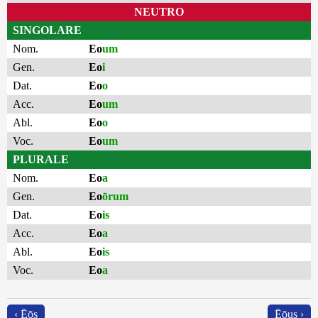
NEUTRO
SINGOLARE
Nom.
Eo
um
Gen.
Eo
i
Dat.
Eo
o
Acc.
Eo
um
Abl.
Eo
o
Voc.
Eo
um
PLURALE
Nom.
Eo
a
Gen.
Eo
ōrum
Dat.
Eo
is
Acc.
Eo
a
Abl.
Eo
is
Voc.
Eo
a
‹ Ēōs
Ēōus ›