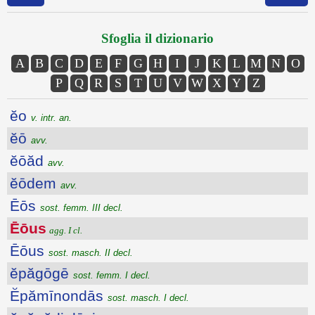
Sfoglia il dizionario
A
B
C
D
E
F
G
H
I
J
K
L
M
N
O
P
Q
R
S
T
U
V
W
X
Y
Z
ĕo
v. intr. an.
ĕō
avv.
ĕōăd
avv.
ĕōdem
avv.
Ēōs
sost. femm. III decl.
Ēōus
agg. I cl.
Ēōus
sost. masch. II decl.
ĕpăgōgē
sost. femm. I decl.
Ĕpămīnondās
sost. masch. I decl.