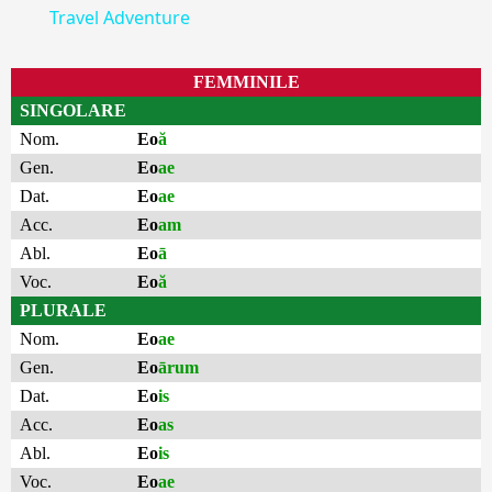
Travel Adventure
FEMMINILE
SINGOLARE
Nom.
Eo
ă
Gen.
Eo
ae
Dat.
Eo
ae
Acc.
Eo
am
Abl.
Eo
ā
Voc.
Eo
ă
PLURALE
Nom.
Eo
ae
Gen.
Eo
ārum
Dat.
Eo
is
Acc.
Eo
as
Abl.
Eo
is
Voc.
Eo
ae