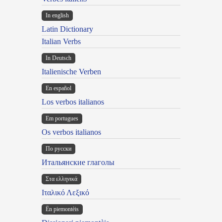
In english
Latin Dictionary
Italian Verbs
In Deutsch
Italienische Verben
En español
Los verbos italianos
Em portugues
Os verbos italianos
По русски
Итальянские глаголы
Στα ελληνικά
Ιταλικό Λεξικό
Ën piemontèis