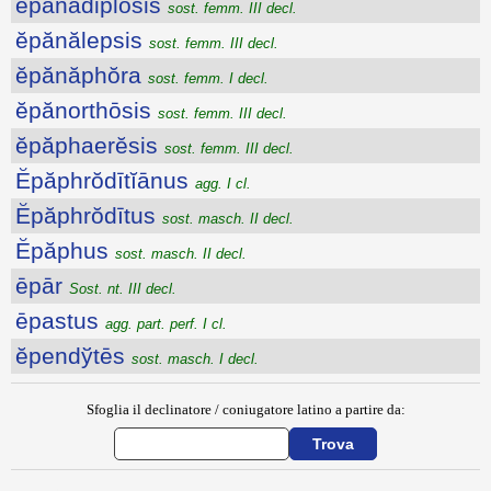
ĕpănădiplōsis
sost. femm. III decl.
ĕpănălepsis
sost. femm. III decl.
ĕpănăphŏra
sost. femm. I decl.
ĕpănorthōsis
sost. femm. III decl.
ĕpăphaerĕsis
sost. femm. III decl.
Ĕpăphrŏdītĭānus
agg. I cl.
Ĕpăphrŏdītus
sost. masch. II decl.
Ĕpăphus
sost. masch. II decl.
ēpār
Sost. nt. III decl.
ēpastus
agg. part. perf. I cl.
ĕpendўtēs
sost. masch. I decl.
Sfoglia il declinatore / coniugatore latino a partire da: