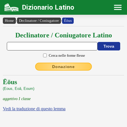
Dizionario Latino
Home
›
Declinatore / Coniugatore
›
Ēōus
Declinatore / Coniugatore Latino
Cerca nelle forme flesse
Donazione
Ēōus
(Eous, Eoă, Eoum)
aggettivo I classe
Vedi la traduzione di questo lemma