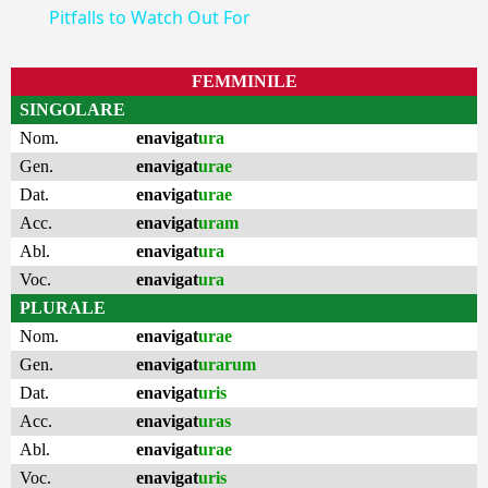
Pitfalls to Watch Out For
FEMMINILE
SINGOLARE
Nom.
enavigat
ura
Gen.
enavigat
urae
Dat.
enavigat
urae
Acc.
enavigat
uram
Abl.
enavigat
ura
Voc.
enavigat
ura
PLURALE
Nom.
enavigat
urae
Gen.
enavigat
urarum
Dat.
enavigat
uris
Acc.
enavigat
uras
Abl.
enavigat
urae
Voc.
enavigat
uris