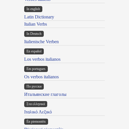
In english
Latin Dictionary
Italian Verbs
In Deutsch
Italienische Verben
En español
Los verbos italianos
Em portugues
Os verbos italianos
По русски
Итальянские глаголы
Στα ελληνικά
Ιταλικό Λεξικό
Ën piemontèis