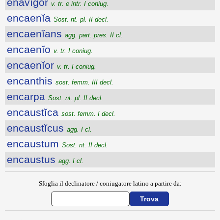
ēnāvĭgor
v. tr. e intr. I coniug.
encaenĭa
Sost. nt. pl. II decl.
encaenĭans
agg. part. pres. II cl.
encaenĭo
v. tr. I coniug.
encaenĭor
v. tr. I coniug.
encanthis
sost. femm. III decl.
encarpa
Sost. nt. pl. II decl.
encaustĭca
sost. femm. I decl.
encaustĭcus
agg. I cl.
encaustum
Sost. nt. II decl.
encaustus
agg. I cl.
Sfoglia il declinatore / coniugatore latino a partire da: