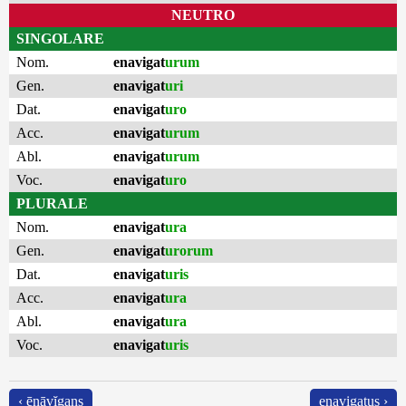
NEUTRO
SINGOLARE
Nom.
enavigat
urum
Gen.
enavigat
uri
Dat.
enavigat
uro
Acc.
enavigat
urum
Abl.
enavigat
urum
Voc.
enavigat
uro
PLURALE
Nom.
enavigat
ura
Gen.
enavigat
urorum
Dat.
enavigat
uris
Acc.
enavigat
ura
Abl.
enavigat
ura
Voc.
enavigat
uris
‹ ēnāvĭgans
enavigatus ›