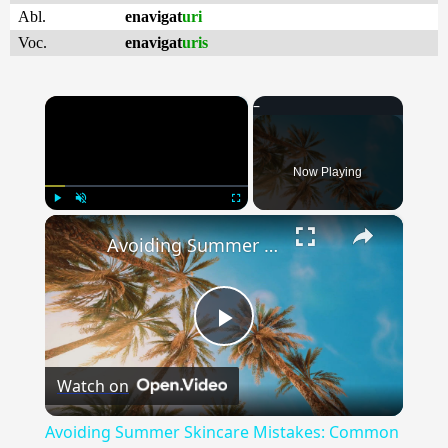
Abl.
enavigat
uri
Voc.
enavigat
uris
×
Now Playing
×
Play
Unmute
Fullscreen
Avoiding Summer Skincare Mistakes: Common Pitfalls to Watch Out For
Play
Watch on
Video
Avoiding Summer Skincare Mistakes: Common