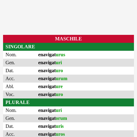
MASCHILE
SINGOLARE
Nom.
enavigat
urus
Gen.
enavigat
uri
Dat.
enavigat
uro
Acc.
enavigat
urum
Abl.
enavigat
ure
Voc.
enavigat
uro
PLURALE
Nom.
enavigat
uri
Gen.
enavigat
orum
Dat.
enavigat
uris
Acc.
enavigat
uros