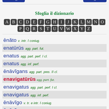
Sfoglia il dizionario
A
B
C
D
E
F
G
H
I
J
K
L
M
N
O
P
Q
R
S
T
U
V
W
X
Y
Z
ēnăto
v. intr. I coniug.
enatūrūs
agg. part. fut.
enatus
agg. part. perf. I cl.
enatus
agg. inf. perf.
ēnāvĭgans
agg. part. pres. II cl.
enavigatūrūs
agg. part. fut.
enavigatus
agg. part. perf. I cl.
enavigatus
agg. inf. perf.
ēnāvĭgo
v. tr. e intr. I coniug.