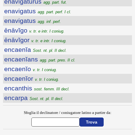
enavigatūrūs
agg. part. fut.
enavigatus
agg. part. perf. I cl.
enavigatus
agg. inf. perf.
ēnāvĭgo
v. tr. e intr. I coniug.
ēnāvĭgor
v. tr. e intr. I coniug.
encaenĭa
Sost. nt. pl. II decl.
encaenĭans
agg. part. pres. II cl.
encaenĭo
v. tr. I coniug.
encaenĭor
v. tr. I coniug.
encanthis
sost. femm. III decl.
encarpa
Sost. nt. pl. II decl.
Sfoglia il declinatore / coniugatore latino a partire da: