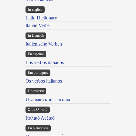
In english
Latin Dictionary
Italian Verbs
In Deutsch
Italienische Verben
En español
Los verbos italianos
Em portugues
Os verbos italianos
По русски
Итальянские глаголы
Στα ελληνικά
Ιταλικό Λεξικό
Ën piemontèis