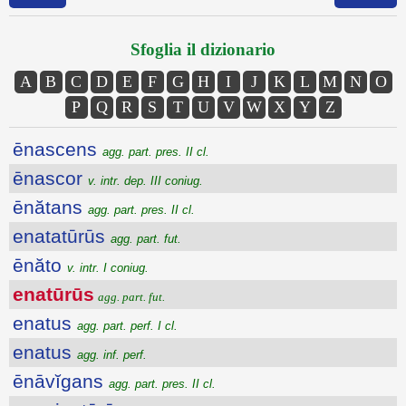
Sfoglia il dizionario
A
B
C
D
E
F
G
H
I
J
K
L
M
N
O
P
Q
R
S
T
U
V
W
X
Y
Z
ēnascens
agg. part. pres. II cl.
ēnascor
v. intr. dep. III coniug.
ēnătans
agg. part. pres. II cl.
enatatūrūs
agg. part. fut.
ēnăto
v. intr. I coniug.
enatūrūs
agg. part. fut.
enatus
agg. part. perf. I cl.
enatus
agg. inf. perf.
ēnāvĭgans
agg. part. pres. II cl.