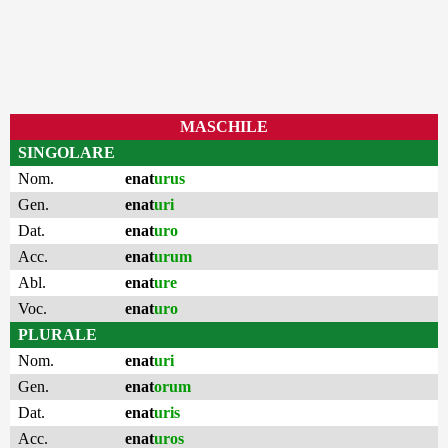
MASCHILE
SINGOLARE
Nom.
enat
urus
Gen.
enat
uri
Dat.
enat
uro
Acc.
enat
urum
Abl.
enat
ure
Voc.
enat
uro
PLURALE
Nom.
enat
uri
Gen.
enat
orum
Dat.
enat
uris
Acc.
enat
uros