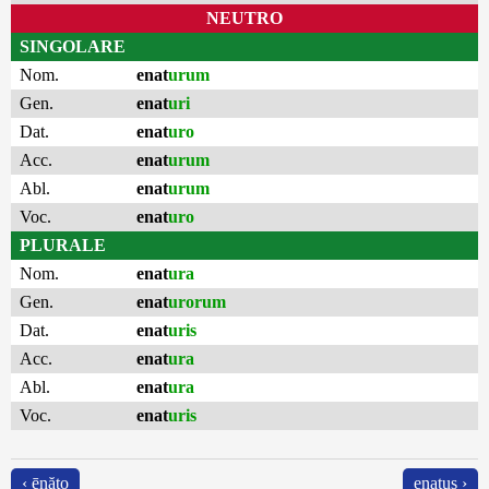
NEUTRO
SINGOLARE
Nom.
enat
urum
Gen.
enat
uri
Dat.
enat
uro
Acc.
enat
urum
Abl.
enat
urum
Voc.
enat
uro
PLURALE
Nom.
enat
ura
Gen.
enat
urorum
Dat.
enat
uris
Acc.
enat
ura
Abl.
enat
ura
Voc.
enat
uris
‹ ēnăto
enatus ›