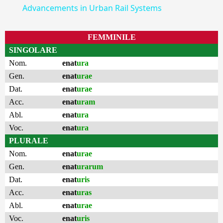
Advancements in Urban Rail Systems
FEMMINILE
SINGOLARE
Nom.
enat
ura
Gen.
enat
urae
Dat.
enat
urae
Acc.
enat
uram
Abl.
enat
ura
Voc.
enat
ura
PLURALE
Nom.
enat
urae
Gen.
enat
urarum
Dat.
enat
uris
Acc.
enat
uras
Abl.
enat
urae
Voc.
enat
uris