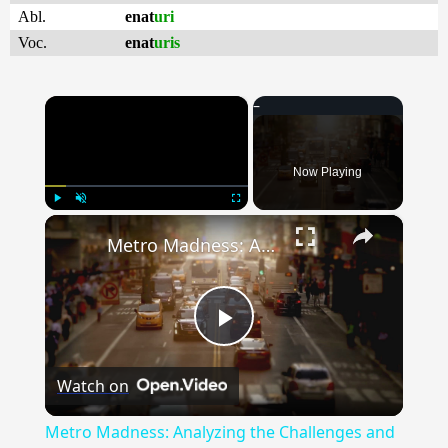
Abl.
enat
uri
Voc.
enat
uris
×
Now Playing
×
Play
Unmute
Fullscreen
Metro Madness: Analyzing the Challenges and Advancements in Urban Rail Systems
Play
Watch on
Video
Metro Madness: Analyzing the Challenges and