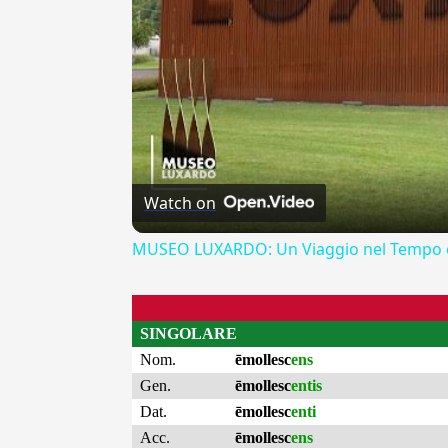
Watch on
MUSEO LUXARDO: Un Viaggio nel Tempo e
SINGOLARE
Nom.
ēmollesc
ens
Gen.
ēmollesc
entis
Dat.
ēmollesc
enti
Acc.
ēmollesc
ens