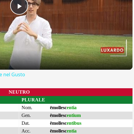
Play
Video
 nel Gusto
NEUTRO
PLURALE
Nom.
ēmollesc
entia
Gen.
ēmollesc
entium
Dat.
ēmollesc
entibus
Acc.
ēmollesc
entia