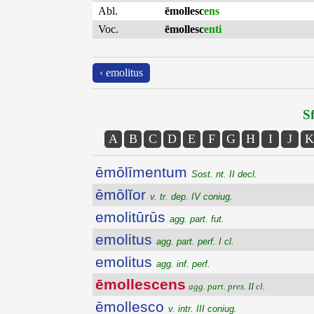
Abl.
ēmollesc
ens
Voc.
ēmollesc
enti
‹ emolitus
Sf
A
B
C
D
E
F
G
H
I
J
K
ēmōlīmentum
Sost. nt. II decl.
ēmōlĭor
v. tr. dep. IV coniug.
emolitūrūs
agg. part. fut.
emolitus
agg. part. perf. I cl.
emolitus
agg. inf. perf.
ēmollescens
agg. part. pres. II cl.
ēmollesco
v. intr. III coniug.