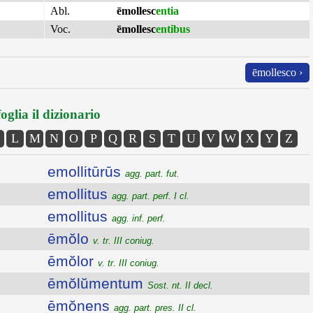
Abl.
ēmollesc
entia
Voc.
ēmollesc
entibus
ēmollesco ›
oglia il dizionario
L
M
N
O
P
Q
R
S
T
U
V
W
X
Y
Z
emollitūrūs
agg. part. fut.
emollitus
agg. part. perf. I cl.
emollitus
agg. inf. perf.
ēmŏlo
v. tr. III coniug.
ēmŏlor
v. tr. III coniug.
ēmŏlŭmentum
Sost. nt. II decl.
ēmŏnens
agg. part. pres. II cl.