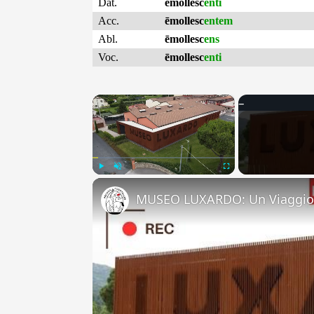
Dat.
ēmollesc
enti
Acc.
ēmollesc
entem
Abl.
ēmollesc
ens
Voc.
ēmollesc
enti
×
Play
Unmute
Fullscreen
MUSEO LUXARDO: Un Viaggio 