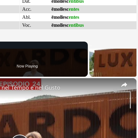
Dat.
ēmollesc
entibus
Acc.
ēmollesc
entes
Abl.
ēmollesc
entes
Voc.
ēmollesc
entibus
Now Playing
×
nel Tempo e nel Gusto