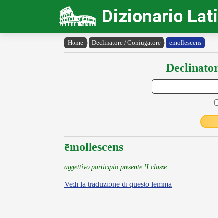
Dizionario Lat
Home
›
Declinatore / Coniugatore
›
ēmollescens
Declinator
ēmollescens
aggettivo participio presente II classe
Vedi la traduzione di questo lemma