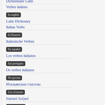
Dictionnaire Latin
Verbes italiens
In english
Latin Dictionary
Italian Verbs
In Deutsch
Italienische Verben
En español
Los verbos italianos
Em portugues
Os verbos italianos
По русски
Итальянские глаголы
Στα ελληνικά
Ιταλικό Λεξικό