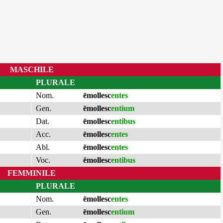
MASCHILE
PLURALE
Nom.
ēmollesc
entes
Gen.
ēmollesc
entium
Dat.
ēmollesc
entibus
Acc.
ēmollesc
entes
Abl.
ēmollesc
entes
Voc.
ēmollesc
entibus
FEMMINILE
PLURALE
Nom.
ēmollesc
entes
Gen.
ēmollesc
entium