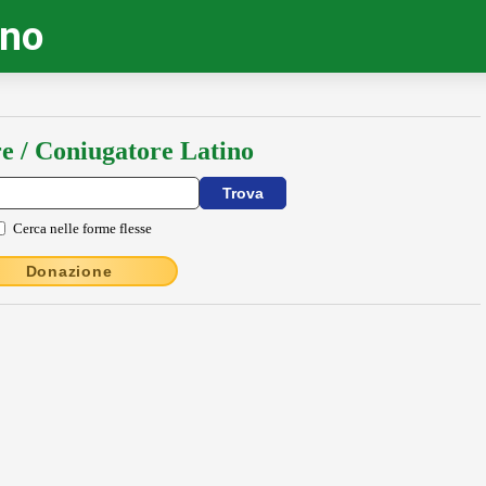
ino
e / Coniugatore Latino
Cerca nelle forme flesse
Donazione