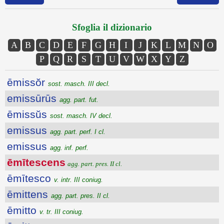
Sfoglia il dizionario
A
B
C
D
E
F
G
H
I
J
K
L
M
N
O
P
Q
R
S
T
U
V
W
X
Y
Z
ēmissŏr
sost. masch. III decl.
emissūrūs
agg. part. fut.
ēmissŭs
sost. masch. IV decl.
emissus
agg. part. perf. I cl.
emissus
agg. inf. perf.
ēmītescens
agg. part. pres. II cl.
ēmītesco
v. intr. III coniug.
ēmittens
agg. part. pres. II cl.
ēmitto
v. tr. III coniug.