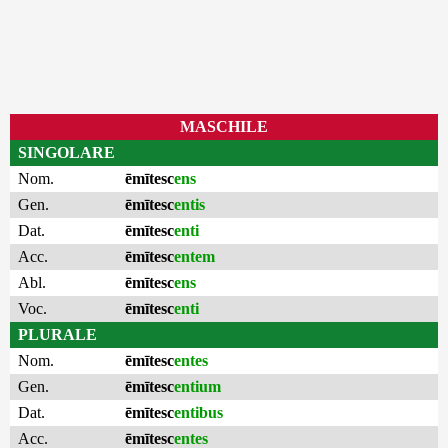
MASCHILE
SINGOLARE
Nom.
ēmītesc
ens
Gen.
ēmītesc
entis
Dat.
ēmītesc
enti
Acc.
ēmītesc
entem
Abl.
ēmītesc
ens
Voc.
ēmītesc
enti
PLURALE
Nom.
ēmītesc
entes
Gen.
ēmītesc
entium
Dat.
ēmītesc
entibus
Acc.
ēmītesc
entes