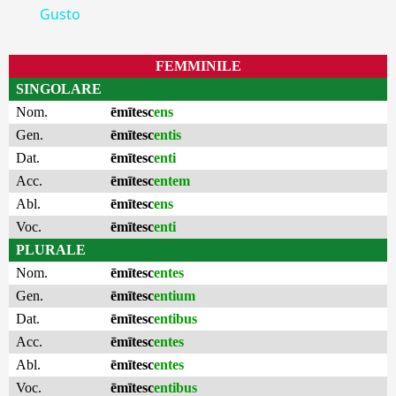
Gusto
FEMMINILE
SINGOLARE
Nom.
ēmītesc
ens
Gen.
ēmītesc
entis
Dat.
ēmītesc
enti
Acc.
ēmītesc
entem
Abl.
ēmītesc
ens
Voc.
ēmītesc
enti
PLURALE
Nom.
ēmītesc
entes
Gen.
ēmītesc
entium
Dat.
ēmītesc
entibus
Acc.
ēmītesc
entes
Abl.
ēmītesc
entes
Voc.
ēmītesc
entibus