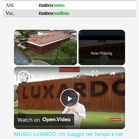
Abl.
ēmītesc
entes
Voc.
ēmītesc
entibus
×
Now Playing
×
Play
Unmute
Fullscreen
MUSEO LUXARDO: Un Viaggio nel Tempo e nel Gusto
Play
Watch on
Video
MUSEO LUXARDO: Un Viaggio nel Tempo e nel