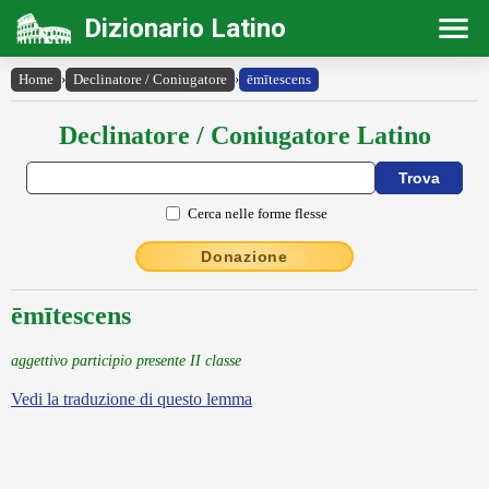
Dizionario Latino
Home
›
Declinatore / Coniugatore
›
ēmītescens
Declinatore / Coniugatore Latino
Cerca nelle forme flesse
Donazione
ēmītescens
aggettivo participio presente II classe
Vedi la traduzione di questo lemma