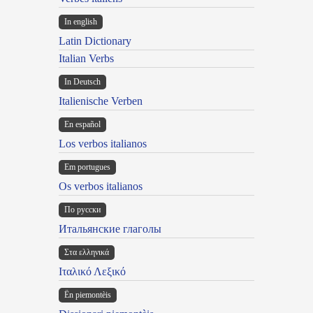
In english
Latin Dictionary
Italian Verbs
In Deutsch
Italienische Verben
En español
Los verbos italianos
Em portugues
Os verbos italianos
По русски
Итальянские глаголы
Στα ελληνικά
Ιταλικό Λεξικό
Ën piemontèis