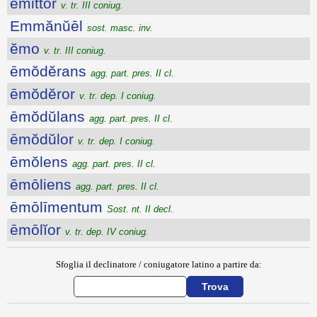
ēmittor
v. tr. III coniug.
Emmănŭēl
sost. masc. inv.
ĕmo
v. tr. III coniug.
ēmŏdĕrans
agg. part. pres. II cl.
ēmŏdĕror
v. tr. dep. I coniug.
ēmŏdŭlans
agg. part. pres. II cl.
ēmŏdŭlor
v. tr. dep. I coniug.
ēmŏlens
agg. part. pres. II cl.
ēmōliens
agg. part. pres. II cl.
ēmōlīmentum
Sost. nt. II decl.
ēmōlĭor
v. tr. dep. IV coniug.
Sfoglia il declinatore / coniugatore latino a partire da: