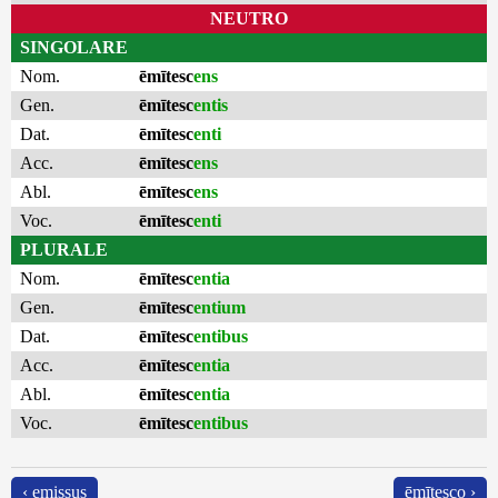
NEUTRO
SINGOLARE
Nom.
ēmītesc
ens
Gen.
ēmītesc
entis
Dat.
ēmītesc
enti
Acc.
ēmītesc
ens
Abl.
ēmītesc
ens
Voc.
ēmītesc
enti
PLURALE
Nom.
ēmītesc
entia
Gen.
ēmītesc
entium
Dat.
ēmītesc
entibus
Acc.
ēmītesc
entia
Abl.
ēmītesc
entia
Voc.
ēmītesc
entibus
‹ emissus
ēmītesco ›