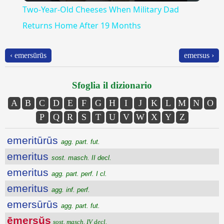
Two-Year-Old Cheeses When Military Dad
Returns Home After 19 Months
‹ emersūrūs
emersus ›
Sfoglia il dizionario
A
B
C
D
E
F
G
H
I
J
K
L
M
N
O
P
Q
R
S
T
U
V
W
X
Y
Z
emeritūrūs
agg. part. fut.
emeritus
sost. masch. II decl.
emeritus
agg. part. perf. I cl.
emeritus
agg. inf. perf.
emersūrūs
agg. part. fut.
ēmersŭs
sost. masch. IV decl.