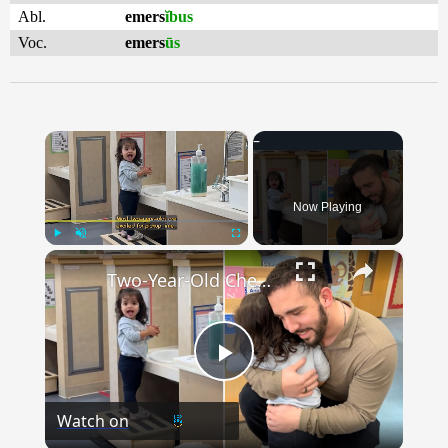
Abl.
emers
ĭbus
Voc.
emers
ūs
×
Now Playing
×
Play
Unmute
Fullscreen
Two-Year-Old Cheeses When Military Dad Returns Home After 19 Months
Play
Watch on
Video