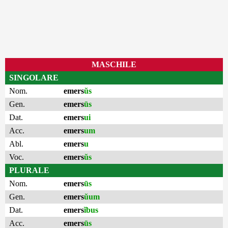
MASCHILE
SINGOLARE
Nom.
emers
ŭs
Gen.
emers
ūs
Dat.
emers
ui
Acc.
emers
um
Abl.
emers
u
Voc.
emers
ŭs
PLURALE
Nom.
emers
ūs
Gen.
emers
ŭum
Dat.
emers
ĭbus
Acc.
emers
ūs