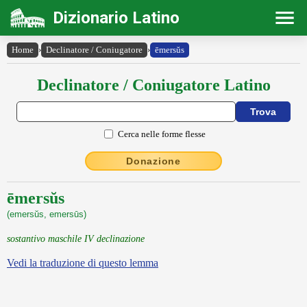
Dizionario Latino
Home
›
Declinatore / Coniugatore
›
ēmersŭs
Declinatore / Coniugatore Latino
Cerca nelle forme flesse
Donazione
ēmersŭs
(emersŭs, emersūs)
sostantivo maschile IV declinazione
Vedi la traduzione di questo lemma