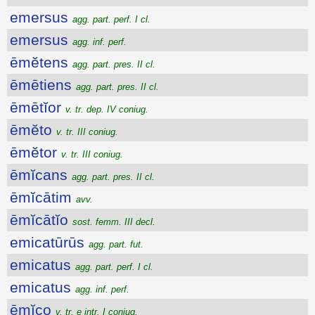
emersus
agg. part. perf. I cl.
emersus
agg. inf. perf.
ēmĕtens
agg. part. pres. II cl.
ēmētiens
agg. part. pres. II cl.
ēmētĭor
v. tr. dep. IV coniug.
ēmĕto
v. tr. III coniug.
ēmĕtor
v. tr. III coniug.
ēmĭcans
agg. part. pres. II cl.
ēmĭcātim
avv.
ēmĭcātĭo
sost. femm. III decl.
emicatūrūs
agg. part. fut.
emicatus
agg. part. perf. I cl.
emicatus
agg. inf. perf.
ēmĭco
v. tr. e intr. I coniug.