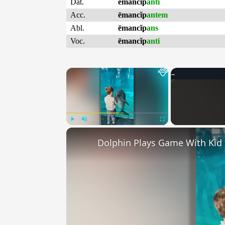
Dat.
ēmancĭp
anti
Acc.
ēmancĭp
antem
Abl.
ēmancĭp
ans
Voc.
ēmancĭp
anti
×
Play
Unmute
Fullscreen
Dolphin Plays Game With Kid 