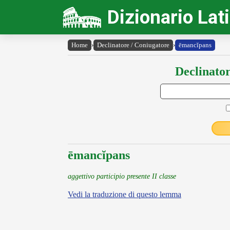
Dizionario Lat
Home
›
Declinatore / Coniugatore
›
ēmancĭpans
Declinator
ēmancĭpans
aggettivo participio presente II classe
Vedi la traduzione di questo lemma