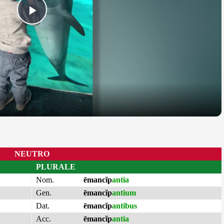
Play
Video
NEUTRO
PLURALE
Nom.
ēmancĭp
antia
Gen.
ēmancĭp
antium
Dat.
ēmancĭp
antibus
Acc.
ēmancĭp
antia