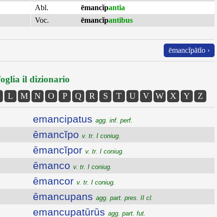
Abl.
ēmancĭp
antia
Voc.
ēmancĭp
antibus
ēmancĭpātĭo ›
oglia il dizionario
L
M
N
O
P
Q
R
S
T
U
V
W
X
Y
Z
emancipatus
agg. inf. perf.
ēmancĭpo
v. tr. I coniug.
ēmancĭpor
v. tr. I coniug.
ēmanco
v. tr. I coniug.
ēmancor
v. tr. I coniug.
ēmancupans
agg. part. pres. II cl.
emancupatūrūs
agg. part. fut.