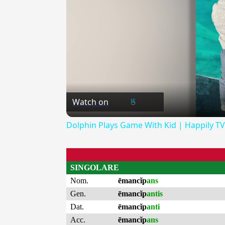
Watch on
Dolphin Plays Game With Kid | Happily TV
SINGOLARE
Nom.
ēmancĭp
ans
Gen.
ēmancĭp
antis
Dat.
ēmancĭp
anti
Acc.
ēmancĭp
ans