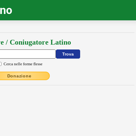
ino
e / Coniugatore Latino
Cerca nelle forme flesse
Donazione