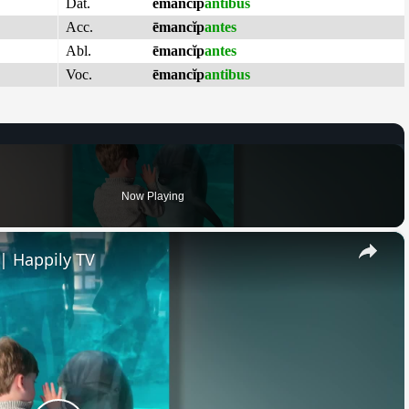
Dat.
ēmancĭp
antibus
Acc.
ēmancĭp
antes
Abl.
ēmancĭp
antes
Voc.
ēmancĭp
antibus
Now Playing
×
| Happily TV