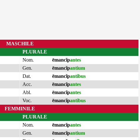
MASCHILE
PLURALE
Nom.
ēmancĭp
antes
Gen.
ēmancĭp
antium
Dat.
ēmancĭp
antibus
Acc.
ēmancĭp
antes
Abl.
ēmancĭp
antes
Voc.
ēmancĭp
antibus
FEMMINILE
PLURALE
Nom.
ēmancĭp
antes
Gen.
ēmancĭp
antium