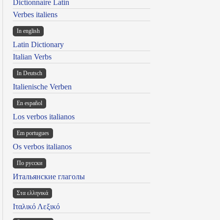
Dictionnaire Latin
Verbes italiens
In english
Latin Dictionary
Italian Verbs
In Deutsch
Italienische Verben
En español
Los verbos italianos
Em portugues
Os verbos italianos
По русски
Итальянские глаголы
Στα ελληνικά
Ιταλικό Λεξικό