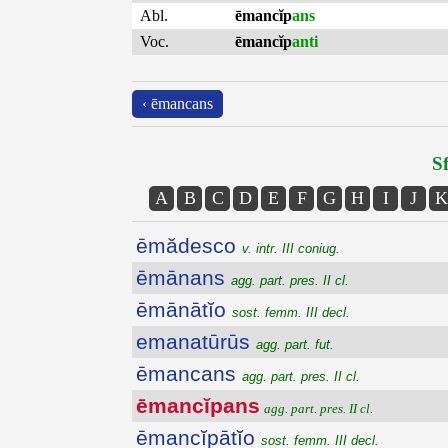
Abl.
ēmancĭp
ans
Voc.
ēmancĭp
anti
‹ ēmancans
Sf
A
B
C
D
E
F
G
H
I
J
K
ēmădesco
v. intr. III coniug.
ēmānans
agg. part. pres. II cl.
ēmānātĭo
sost. femm. III decl.
emanatūrūs
agg. part. fut.
ēmancans
agg. part. pres. II cl.
ēmancĭpans
agg. part. pres. II cl.
ēmancĭpātĭo
sost. femm. III decl.