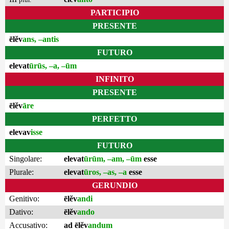
PARTICIPIO
PRESENTE
ēlĕv
ans, –antis
FUTURO
elevat
ūrūs, –a, –ūm
INFINITO
PRESENTE
ēlĕv
āre
PERFETTO
elevav
isse
FUTURO
Singolare:
elevat
ūrūm, –am, –ūm
esse
Plurale:
elevat
ūros, –as, –a
esse
GERUNDIO
Genitivo:
ēlĕv
andi
Dativo:
ēlĕv
ando
Accusativo:
ad ēlĕv
andum