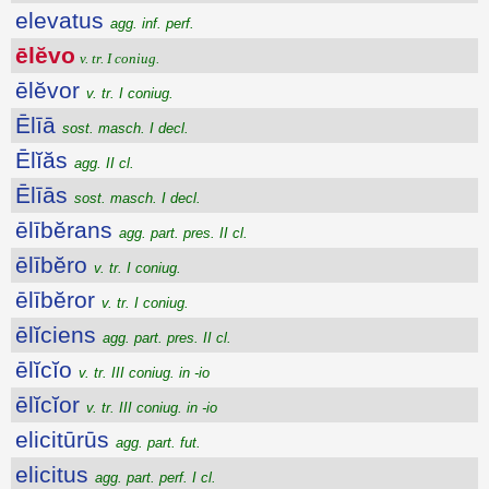
elevatus
agg. inf. perf.
ēlĕvo
v. tr. I coniug.
ēlĕvor
v. tr. I coniug.
Ēlīā
sost. masch. I decl.
Ēlĭăs
agg. II cl.
Ēlīās
sost. masch. I decl.
ēlībĕrans
agg. part. pres. II cl.
ēlībĕro
v. tr. I coniug.
ēlībĕror
v. tr. I coniug.
ēlĭciens
agg. part. pres. II cl.
ēlĭcĭo
v. tr. III coniug. in -io
ēlĭcĭor
v. tr. III coniug. in -io
elicitūrūs
agg. part. fut.
elicitus
agg. part. perf. I cl.