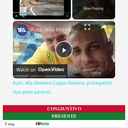
Now Playing
×
Play
Unmute
Fullscreen
Auto. Alla 66esima Coppa Nissena, protagonisti due piloti adraniti.
Play
Watch on
Video
Auto. Alla 66esima Coppa Nissena, protagonisti
due piloti adraniti.
CONGIUNTIVO
PRESENTE
I
ēlĕv
em
sing.