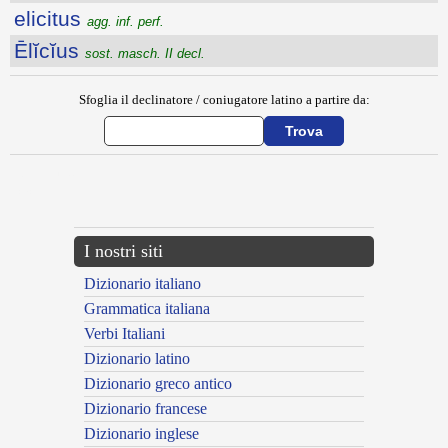
elicitus
agg. inf. perf.
Ēlĭcĭus
sost. masch. II decl.
Sfoglia il declinatore / coniugatore latino a partire da:
{{ID:ELEVO100}}
---CACHE---
I nostri siti
Dizionario italiano
Grammatica italiana
Verbi Italiani
Dizionario latino
Dizionario greco antico
Dizionario francese
Dizionario inglese