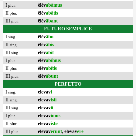
I
ēlĕv
abāmus
plur.
II
ēlĕv
abātis
plur.
III
ēlĕv
ābant
plur.
FUTURO SEMPLICE
I
ēlĕv
ābo
sing.
II
ēlĕv
ābis
sing.
III
ēlĕv
ābit
sing.
I
ēlĕv
abĭmus
plur.
II
ēlĕv
abĭtis
plur.
III
ēlĕv
ābunt
plur.
PERFETTO
I
elevav
i
sing.
II
elevav
isti
sing.
III
elevav
it
sing.
I
elevav
ĭmus
plur.
II
elevav
istis
plur.
III
elevav
ērunt
,
elevav
ēre
plur.