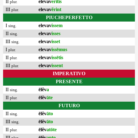
II
elevav
erĭtis
plur.
III
elevav
ĕrint
plur.
PIUCHEPERFETTO
I
elevav
issem
sing.
II
elevav
isses
sing.
III
elevav
isset
sing.
I
elevav
issēmus
plur.
II
elevav
issētis
plur.
III
elevav
issent
plur.
IMPERATIVO
PRESENTE
II
ēlĕv
a
sing.
II
ēlĕv
āte
plur.
FUTURO
II
ēlĕv
āto
sing.
III
ēlĕv
āto
sing.
II
ēlĕv
atōte
plur.
III
ēlĕv
anto
plur.