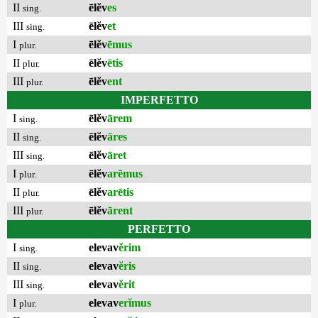
II
ēlĕv
es
sing.
III
ēlĕv
et
sing.
I
ēlĕv
ēmus
plur.
II
ēlĕv
ētis
plur.
III
ēlĕv
ent
plur.
IMPERFETTO
I
ēlĕv
ārem
sing.
II
ēlĕv
āres
sing.
III
ēlĕv
āret
sing.
I
ēlĕv
arēmus
plur.
II
ēlĕv
arētis
plur.
III
ēlĕv
ārent
plur.
PERFETTO
I
elevav
ĕrim
sing.
II
elevav
ĕris
sing.
III
elevav
ĕrit
sing.
I
elevav
erĭmus
plur.