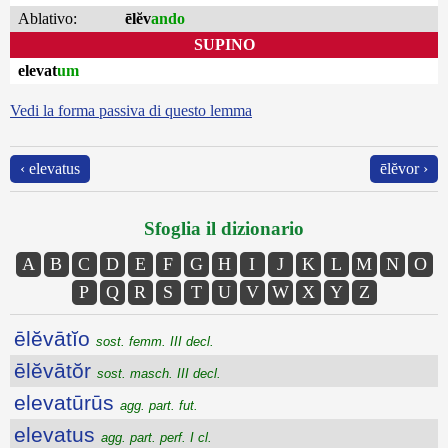
Ablativo:
ēlĕv
ando
SUPINO
elevat
um
Vedi la forma passiva di questo lemma
‹ elevatus
ēlĕvor ›
Sfoglia il dizionario
A
B
C
D
E
F
G
H
I
J
K
L
M
N
O
P
Q
R
S
T
U
V
W
X
Y
Z
ēlĕvātĭo
sost. femm. III decl.
ēlĕvātŏr
sost. masch. III decl.
elevatūrūs
agg. part. fut.
elevatus
agg. part. perf. I cl.