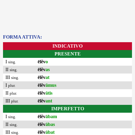
FORMA ATTIVA:
INDICATIVO
PRESENTE
I
ēlĕv
o
sing.
II
ēlĕv
as
sing.
III
ēlĕv
at
sing.
I
ēlĕv
āmus
plur.
II
ēlĕv
ātis
plur.
III
ēlĕv
ant
plur.
IMPERFETTO
I
ēlĕv
ābam
sing.
II
ēlĕv
ābas
sing.
III
ēlĕv
ābat
sing.