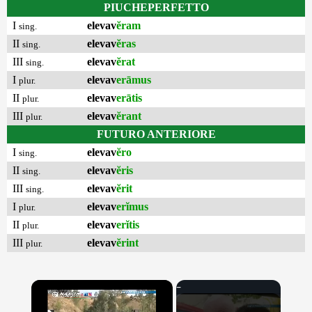
PIUCHEPERFETTO
I
elevav
ĕram
sing.
II
elevav
ĕras
sing.
III
elevav
ĕrat
sing.
I
elevav
erāmus
plur.
II
elevav
erātis
plur.
III
elevav
ĕrant
plur.
FUTURO ANTERIORE
I
elevav
ĕro
sing.
II
elevav
ĕris
sing.
III
elevav
ĕrit
sing.
I
elevav
erĭmus
plur.
II
elevav
erĭtis
plur.
III
elevav
ĕrint
plur.
×