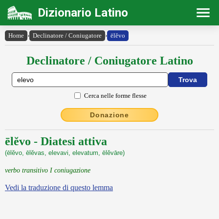
Dizionario Latino
Home
›
Declinatore / Coniugatore
›
ēlĕvo
Declinatore / Coniugatore Latino
Cerca nelle forme flesse
Donazione
ēlĕvo - Diatesi attiva
(ēlĕvo, ēlĕvas, elevavi, elevatum, ēlĕvāre)
verbo transitivo I coniugazione
Vedi la traduzione di questo lemma