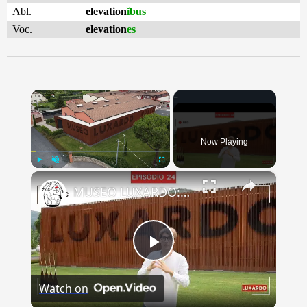
Abl.
elevation
ĭbus
Voc.
elevation
es
×
Now Playing
×
Play
Unmute
Fullscreen
MUSEO LUXARDO: Un Viaggio nel Tempo e nel Gusto
Play
Watch on
Video