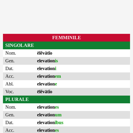
FEMMINILE
SINGOLARE
Nom.
ēlĕvātĭo
Gen.
elevation
is
Dat.
elevation
i
Acc.
elevation
em
Abl.
elevation
e
Voc.
ēlĕvātĭo
PLURALE
Nom.
elevation
es
Gen.
elevation
um
Dat.
elevation
ĭbus
Acc.
elevation
es