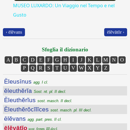
MUSEO LUXARDO: Un Viaggio nel Tempo e nel
Gusto
‹ ēlĕvans
ēlĕvātŏr ›
Sfoglia il dizionario
A
B
C
D
E
F
G
H
I
J
K
L
M
N
O
P
Q
R
S
T
U
V
W
X
Y
Z
Ĕleusīnus
agg. I cl.
ĕleuthĕrĭa
Sost. nt. pl. II decl.
Ĕleuthĕrĭus
sost. masch. II decl.
Ĕleuthĕrŏcĭlĭces
sost. masch. pl. III decl.
ēlĕvans
agg. part. pres. II cl.
ēlĕvātĭo
sost. femm. III decl.