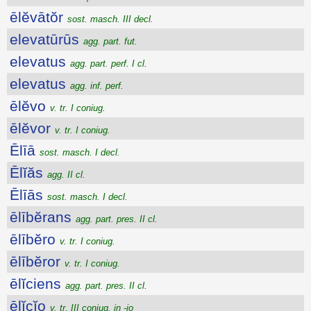
ēlĕvātŏr
sost. masch. III decl.
elevatūrūs
agg. part. fut.
elevatus
agg. part. perf. I cl.
elevatus
agg. inf. perf.
ēlĕvo
v. tr. I coniug.
ēlĕvor
v. tr. I coniug.
Ēlīā
sost. masch. I decl.
Ēlĭăs
agg. II cl.
Ēlīās
sost. masch. I decl.
ēlībĕrans
agg. part. pres. II cl.
ēlībĕro
v. tr. I coniug.
ēlībĕror
v. tr. I coniug.
ēlĭciens
agg. part. pres. II cl.
ēlĭcĭo
v. tr. III coniug. in -io