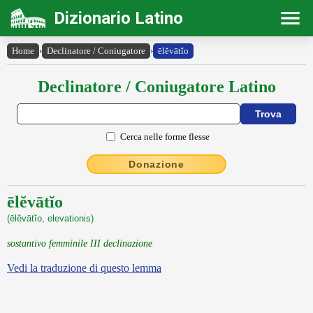
Dizionario Latino
Home
›
Declinatore / Coniugatore
›
ēlĕvātĭo
Declinatore / Coniugatore Latino
Cerca nelle forme flesse
Donazione
ēlĕvātĭo
(ēlĕvātĭo, elevationis)
sostantivo femminile III declinazione
Vedi la traduzione di questo lemma