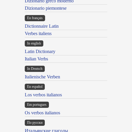
Dizionario greco moderno
Dizionario piemontese
En français
Dictionnaire Latin
Verbes italiens
In english
Latin Dictionary
Italian Verbs
In Deutsch
Italienische Verben
En español
Los verbos italianos
Em portugues
Os verbos italianos
По русски
Итальянские глаголы