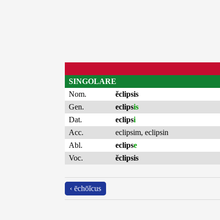
SINGOLARE
Nom.
ĕclipsis
Gen.
eclips
is
Dat.
eclips
i
Acc.
eclipsim
,
eclipsin
Abl.
eclips
e
Voc.
ĕclipsis
‹ ēchōĭcus