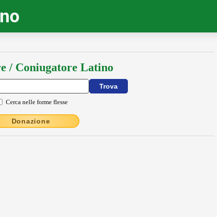
ino
e / Coniugatore Latino
Cerca nelle forme flesse
Donazione