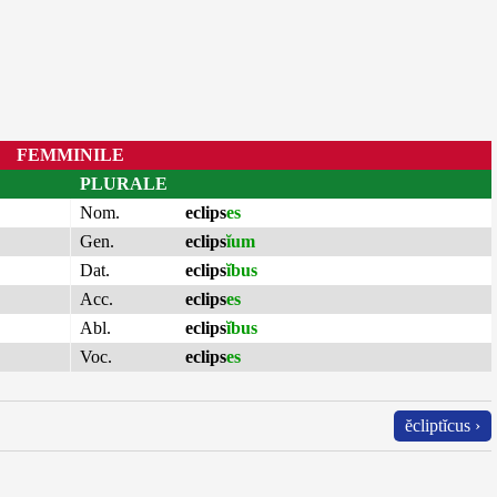
FEMMINILE
PLURALE
Nom.
eclips
es
Gen.
eclips
ĭum
Dat.
eclips
ĭbus
Acc.
eclips
es
Abl.
eclips
ĭbus
Voc.
eclips
es
ĕcliptĭcus ›