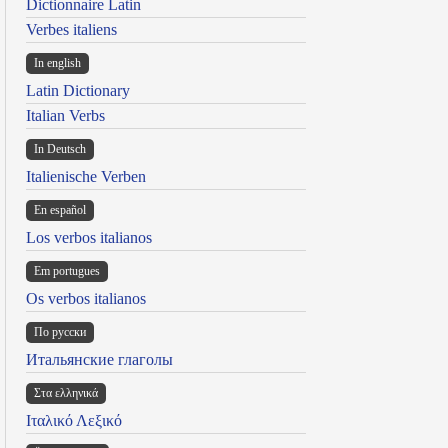
Dictionnaire Latin
Verbes italiens
In english
Latin Dictionary
Italian Verbs
In Deutsch
Italienische Verben
En español
Los verbos italianos
Em portugues
Os verbos italianos
По русски
Итальянские глаголы
Στα ελληνικά
Ιταλικό Λεξικό