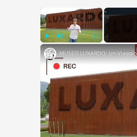
×
Play
Unmute
Fullscreen
MUSEO LUXARDO: Un Viaggio 