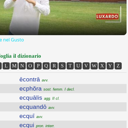
 nel Gusto
oglia il dizionario
L
M
N
O
P
Q
R
S
T
U
V
W
X
Y
Z
ēcontrā
avv.
ecphŏra
sost. femm. I decl.
ecquālis
agg. II cl.
ecquandō
avv.
ecquī
avv.
ecqui
pron. interr.