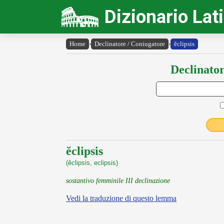
Dizionario Lat
Home
›
Declinatore / Coniugatore
›
ĕclipsis
Declinator
ĕclipsis
(ĕclipsis, eclipsis)
sostantivo femminile III declinazione
Vedi la traduzione di questo lemma