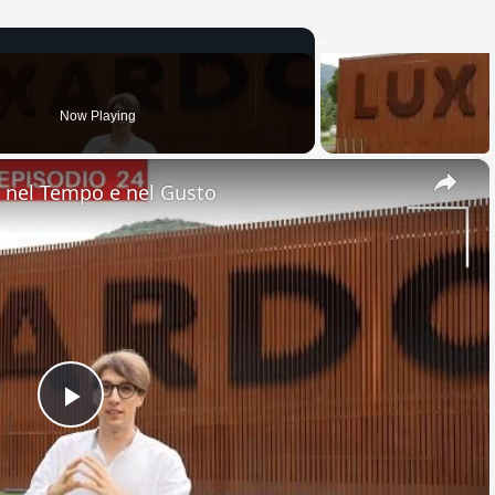
Now Playing
×
nel Tempo e nel Gusto
Play
Video