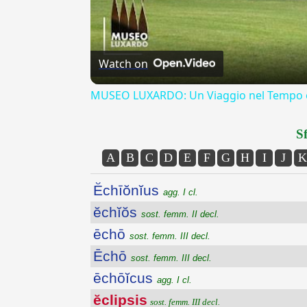
Watch on
MUSEO LUXARDO: Un Viaggio nel Tempo e
Sf
A
B
C
D
E
F
G
H
I
J
K
Ĕchīŏnĭus
agg. I cl.
ĕchĭŏs
sost. femm. II decl.
ēchō
sost. femm. III decl.
Ēchō
sost. femm. III decl.
ēchōĭcus
agg. I cl.
ĕclipsis
sost. femm. III decl.