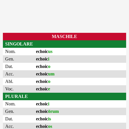
MASCHILE
SINGOLARE
Nom.
echoic
us
Gen.
echoic
i
Dat.
echoic
o
Acc.
echoic
um
Abl.
echoic
o
Voc.
echoic
e
PLURALE
Nom.
echoic
i
Gen.
echoic
ōrum
Dat.
echoic
is
Acc.
echoic
os