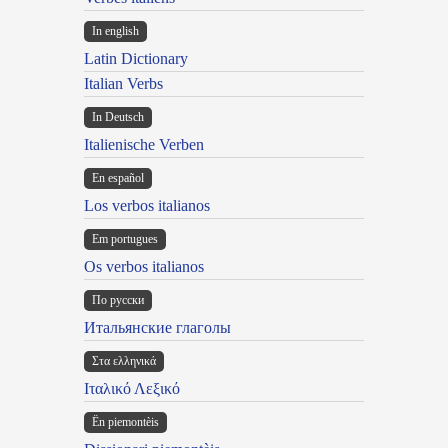
In english
Latin Dictionary
Italian Verbs
In Deutsch
Italienische Verben
En español
Los verbos italianos
Em portugues
Os verbos italianos
По русски
Итальянские глаголы
Στα ελληνικά
Ιταλικό Λεξικό
Ën piemontèis