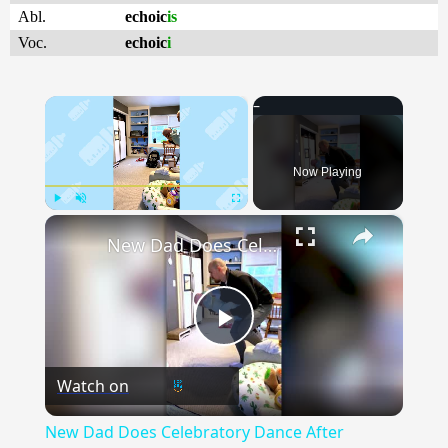
Abl.
echoic
is
Voc.
echoic
i
×
Now Playing
×
Play
Unmute
Fullscreen
New Dad Does Celebratory Dance After Putting Baby To Sleep | Happily TV
Play
Watch on
Video
New Dad Does Celebratory Dance After