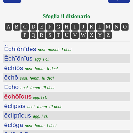
Sfoglia il dizionario
A
B
C
D
E
F
G
H
I
J
K
L
M
N
O
P
Q
R
S
T
U
V
W
X
Y
Z
Ĕchīŏnĭdēs
sost. masch. I decl.
Ĕchīŏnĭus
agg. I cl.
ĕchĭŏs
sost. femm. II decl.
ēchō
sost. femm. III decl.
Ēchō
sost. femm. III decl.
ēchōĭcus
agg. I cl.
ĕclipsis
sost. femm. III decl.
ĕcliptĭcus
agg. I cl.
ĕclŏga
sost. femm. I decl.