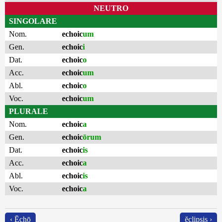
NEUTRO
SINGOLARE
Nom.
echoic
um
Gen.
echoic
i
Dat.
echoic
o
Acc.
echoic
um
Abl.
echoic
o
Voc.
echoic
um
PLURALE
Nom.
echoic
a
Gen.
echoic
ōrum
Dat.
echoic
is
Acc.
echoic
a
Abl.
echoic
is
Voc.
echoic
a
‹ Ēchō
ĕclipsis ›