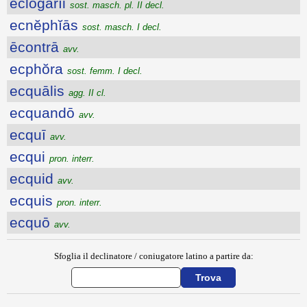
ĕclŏgārĭi
sost. masch. pl. II decl.
ecnĕphĭās
sost. masch. I decl.
ēcontrā
avv.
ecphŏra
sost. femm. I decl.
ecquālis
agg. II cl.
ecquandō
avv.
ecquī
avv.
ecqui
pron. interr.
ecquid
avv.
ecquis
pron. interr.
ecquō
avv.
Sfoglia il declinatore / coniugatore latino a partire da: