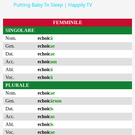
Putting Baby To Sleep | Happily TV
FEMMINILE
SINGOLARE
Nom.
echoic
ă
Gen.
echoic
ae
Dat.
echoic
ae
Acc.
echoic
am
Abl.
echoic
ā
Voc.
echoic
ă
PLURALE
Nom.
echoic
ae
Gen.
echoic
ārum
Dat.
echoic
is
Acc.
echoic
as
Abl.
echoic
is
Voc.
echoic
ae