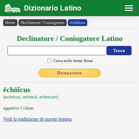
Dizionario Latino
Home
›
Declinatore / Coniugatore
›
ēchōĭcus
Declinatore / Coniugatore Latino
Cerca nelle forme flesse
Donazione
ēchōĭcus
(echoicus, echoică, echoicum)
aggettivo I classe
Vedi la traduzione di questo lemma