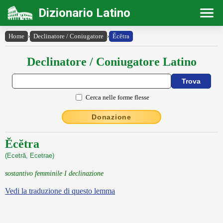
Dizionario Latino
Home
›
Declinatore / Coniugatore
›
Ĕcĕtra
Declinatore / Coniugatore Latino
Cerca nelle forme flesse
Donazione
Ĕcĕtra
(Ecetră, Ecetrae)
sostantivo femminile I declinazione
Vedi la traduzione di questo lemma