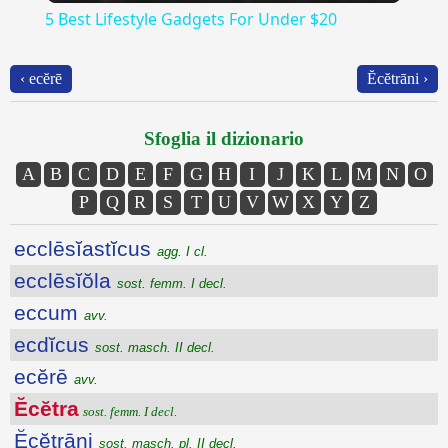
5 Best Lifestyle Gadgets For Under $20
‹ ecĕrē
Ĕcĕtrāni ›
Sfoglia il dizionario
A
B
C
D
E
F
G
H
I
J
K
L
M
N
O
P
Q
R
S
T
U
V
W
X
Y
Z
ecclēsĭastĭcus
agg. I cl.
ecclēsĭŏla
sost. femm. I decl.
eccum
avv.
ecdĭcus
sost. masch. II decl.
ecĕrē
avv.
Ĕcĕtra
sost. femm. I decl.
Ĕcĕtrāni
sost. masch. pl. II decl.