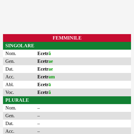
FEMMINILE
SINGOLARE
Nom.
Ecetr
ă
Gen.
Ecetr
ae
Dat.
Ecetr
ae
Acc.
Ecetr
am
Abl.
Ecetr
ā
Voc.
Ecetr
ă
PLURALE
Nom.
–
Gen.
–
Dat.
–
Acc.
–