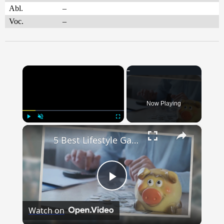
Abl.
–
Voc.
–
×
Now Playing
×
Play
Unmute
Fullscreen
5 Best Lifestyle Gadgets For Under $20
Play
Watch on
Video