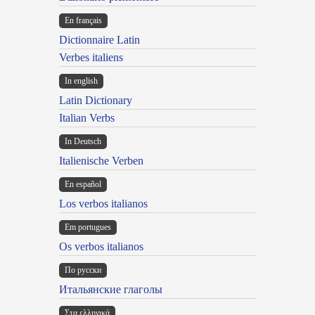
En français
Dictionnaire Latin
Verbes italiens
In english
Latin Dictionary
Italian Verbs
In Deutsch
Italienische Verben
En español
Los verbos italianos
Em portugues
Os verbos italianos
По русски
Итальянские глаголы
Στα ελληνικά