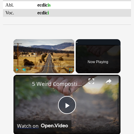
Abl.
ecdic
is
Voc.
ecdic
i
×
Now Playing
×
Play
Unmute
Fullscreen
5 Weird Composting Hacks for Suburban Homeowners
Play
Watch on
Video