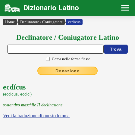
Dizionario Latino
Home
›
Declinatore / Coniugatore
›
ecdĭcus
Declinatore / Coniugatore Latino
Cerca nelle forme flesse
Donazione
ecdĭcus
(ecdicus, ecdici)
sostantivo maschile II declinazione
Vedi la traduzione di questo lemma