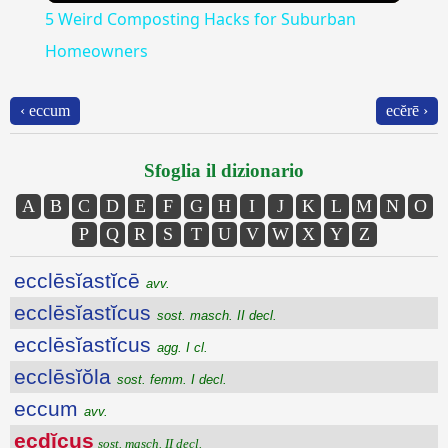
5 Weird Composting Hacks for Suburban
Homeowners
‹ eccum
ecĕrē ›
Sfoglia il dizionario
A
B
C
D
E
F
G
H
I
J
K
L
M
N
O
P
Q
R
S
T
U
V
W
X
Y
Z
ecclēsĭastĭcē
avv.
ecclēsĭastĭcus
sost. masch. II decl.
ecclēsĭastĭcus
agg. I cl.
ecclēsĭŏla
sost. femm. I decl.
eccum
avv.
ecdĭcus
sost. masch. II decl.