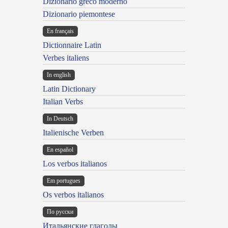
Dizionario greco moderno
Dizionario piemontese
En français
Dictionnaire Latin
Verbes italiens
In english
Latin Dictionary
Italian Verbs
In Deutsch
Italienische Verben
En español
Los verbos italianos
Em portugues
Os verbos italianos
По русски
Итальянские глаголы