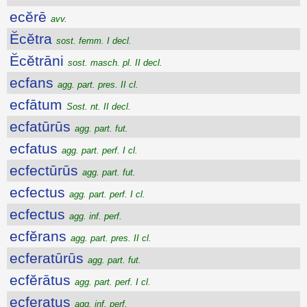
ecĕrē
avv.
Ĕcĕtra
sost. femm. I decl.
Ĕcĕtrāni
sost. masch. pl. II decl.
ecfans
agg. part. pres. II cl.
ecfātum
Sost. nt. II decl.
ecfatūrūs
agg. part. fut.
ecfatus
agg. part. perf. I cl.
ecfectūrūs
agg. part. fut.
ecfectus
agg. part. perf. I cl.
ecfectus
agg. inf. perf.
ecfĕrans
agg. part. pres. II cl.
ecferatūrūs
agg. part. fut.
ecfĕrātus
agg. part. perf. I cl.
ecferatus
agg. inf. perf.