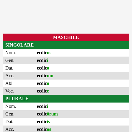
MASCHILE
SINGOLARE
Nom.
ecdic
us
Gen.
ecdic
i
Dat.
ecdic
o
Acc.
ecdic
um
Abl.
ecdic
o
Voc.
ecdic
e
PLURALE
Nom.
ecdic
i
Gen.
ecdic
ōrum
Dat.
ecdic
is
Acc.
ecdic
os