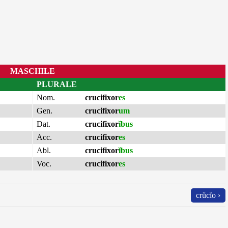
MASCHILE
PLURALE
Nom.
crucifixor
es
Gen.
crucifixor
um
Dat.
crucifixor
ĭbus
Acc.
crucifixor
es
Abl.
crucifixor
ĭbus
Voc.
crucifixor
es
crŭcĭo ›