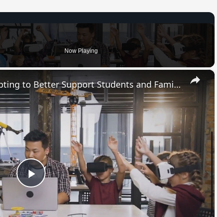
Now Playing
×
How Modern Schools are Adapting to Better Support Students and Families
Play
Video