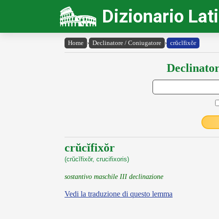
Dizionario Lat
Home
›
Declinatore / Coniugatore
›
crŭcĭfixŏr
Declinator
crŭcĭfixŏr
(crŭcĭfixŏr, crucifixoris)
sostantivo maschile III declinazione
Vedi la traduzione di questo lemma