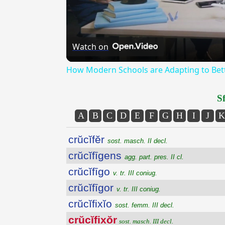
Watch on
How Modern Schools are Adapting to Bett
Sf
A
B
C
D
E
F
G
H
I
J
K
crŭcĭfĕr
sost. masch. II decl.
crŭcĭfīgens
agg. part. pres. II cl.
crŭcĭfīgo
v. tr. III coniug.
crŭcĭfīgor
v. tr. III coniug.
crŭcĭfixĭo
sost. femm. III decl.
crŭcĭfixŏr
sost. masch. III decl.