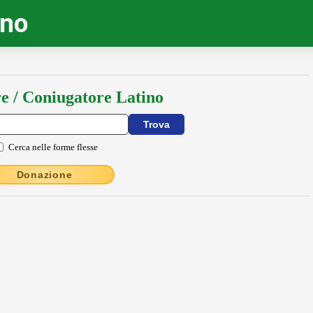
ino
e / Coniugatore Latino
Cerca nelle forme flesse
Donazione