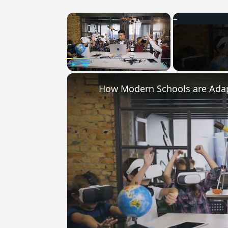
×
Play
Unmute
Fullscreen