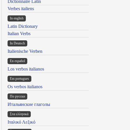
Dictionnaire Latin
Verbes italiens
In english
Latin Dictionary
Italian Verbs
In Deutsch
Italienische Verben
En español
Los verbos italianos
Em portugues
Os verbos italianos
По русски
Итальянские глаголы
Στα ελληνικά
Ιταλικό Λεξικό