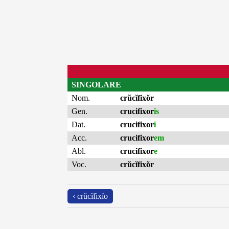
SINGOLARE
Nom.
crŭcĭfixŏr
Gen.
crucifixor
is
Dat.
crucifixor
i
Acc.
crucifixor
em
Abl.
crucifixor
e
Voc.
crŭcĭfixŏr
‹ crŭcĭfixĭo