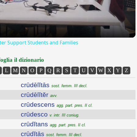
er Support Students and Families
oglia il dizionario
L
M
N
O
P
Q
R
S
T
U
V
W
X
Y
Z
crūdēlĭtās
sost. femm. III decl.
crūdēlĭtĕr
avv.
crūdescens
agg. part. pres. II cl.
crūdesco
v. intr. III coniug.
crūdĭtans
agg. part. pres. II cl.
crūdĭtās
sost. femm. III decl.