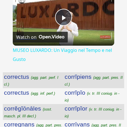
Play
Watch on
Video
MUSEO LUXARDO: Un Viaggio nel Tempo e nel
Gusto
correctus
corrĭpiens
(agg. part. perf. I
(agg. part. pres. II
cl.)
cl.)
correctus
corrĭpĭo
(agg. inf. perf.)
(v. tr. III coniug. in -
io)
corrĕgĭōnāles
corrĭpĭor
(sost.
(v. tr. III coniug. in -
masch. pl. III decl.)
io)
corregnans
corrīvans
(agg. part. pres.
(agg. part. pres. II