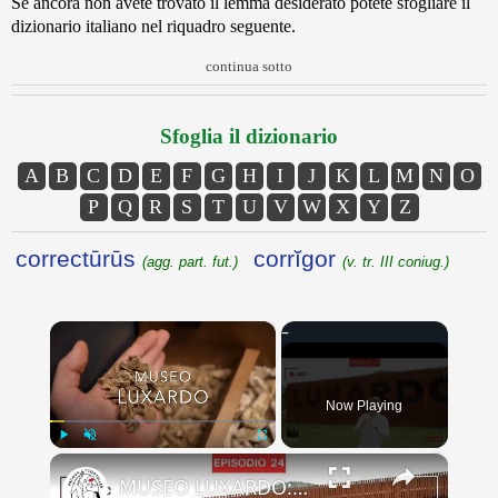
Se ancora non avete trovato il lemma desiderato potete sfogliare il
dizionario italiano nel riquadro seguente.
continua sotto
Sfoglia il dizionario
A
B
C
D
E
F
G
H
I
J
K
L
M
N
O
P
Q
R
S
T
U
V
W
X
Y
Z
correctūrūs
corrĭgor
(agg. part. fut.)
(v. tr. III coniug.)
×
Now Playing
×
Play
Unmute
Fullscreen
MUSEO LUXARDO: Un Viaggio nel Tempo e nel Gusto