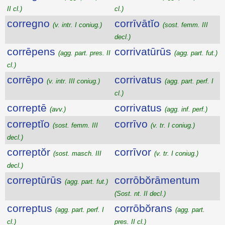
II cl.)
cl.)
corregno
corrīvātĭo
(v. intr. I coniug.)
(sost. femm. III
decl.)
corrēpens
corrivatūrūs
(agg. part. pres. II
(agg. part. fut.)
cl.)
corrēpo
corrivatus
(v. intr. III coniug.)
(agg. part. perf. I
cl.)
correptē
corrivatus
(avv.)
(agg. inf. perf.)
correptĭo
corrīvo
(sost. femm. III
(v. tr. I coniug.)
decl.)
correptŏr
corrīvor
(sost. masch. III
(v. tr. I coniug.)
decl.)
correptūrūs
corrōbŏrāmentum
(agg. part. fut.)
(Sost. nt. II decl.)
correptus
corrōbŏrans
(agg. part. perf. I
(agg. part.
cl.)
pres. II cl.)