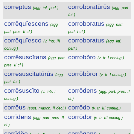
correptus
corroboratūrūs
(agg. inf. perf.)
(agg. part.
fut.)
corrĕquĭescens
corroboratus
(agg.
(agg. part.
part. pres. II cl.)
perf. I cl.)
corrĕquĭesco
corroboratus
(v. intr. III
(agg. inf.
coniug.)
perf.)
corrĕsuscĭtans
corrōbŏro
(agg. part.
(v. tr. I coniug.)
pres. II cl.)
corresuscitatūrūs
corrōbŏror
(agg.
(v. tr. I coniug.)
part. fut.)
corrĕsuscĭto
corrōdens
(v. intr. I
(agg. part. pres. II
coniug.)
cl.)
corrĕus
corrōdo
(sost. masch. II decl.)
(v. tr. III coniug.)
corrīdens
corrōdor
(agg. part. pres. II
(v. tr. III coniug.)
cl.)
corrīdĕo
corrŏgans