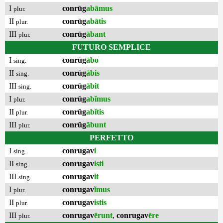
I
conrūg
abāmus
plur.
II
conrūg
abātis
plur.
III
conrūg
ābant
plur.
FUTURO SEMPLICE
I
conrūg
ābo
sing.
II
conrūg
ābis
sing.
III
conrūg
ābit
sing.
I
conrūg
abĭmus
plur.
II
conrūg
abĭtis
plur.
III
conrūg
ābunt
plur.
PERFETTO
I
conrugav
i
sing.
II
conrugav
isti
sing.
III
conrugav
it
sing.
I
conrugav
ĭmus
plur.
II
conrugav
istis
plur.
III
conrugav
ērunt
,
conrugav
ēre
plur.