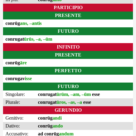
PARTICIPIO
PRESENTE
conrūg
ans, –antis
FUTURO
conrugat
ūrūs, –a, –ūm
INFINITO
PRESENTE
conrūg
āre
PERFETTO
conrugav
isse
FUTURO
Singolare:
conrugat
ūrūm, –am, –ūm
esse
Plurale:
conrugat
ūros, –as, –a
esse
GERUNDIO
Genitivo:
conrūg
andi
Dativo:
conrūg
ando
Accusativo:
ad conrūg
andum