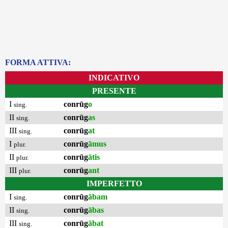
FORMA ATTIVA:
INDICATIVO
PRESENTE
I
conrūg
o
sing.
II
conrūg
as
sing.
III
conrūg
at
sing.
I
conrūg
āmus
plur.
II
conrūg
ātis
plur.
III
conrūg
ant
plur.
IMPERFETTO
I
conrūg
ābam
sing.
II
conrūg
ābas
sing.
III
conrūg
ābat
sing.