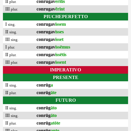
II
conrugav
erĭtis
plur.
III
conrugav
ĕrint
plur.
PIUCHEPERFETTO
I
conrugav
issem
sing.
II
conrugav
isses
sing.
III
conrugav
isset
sing.
I
conrugav
issēmus
plur.
II
conrugav
issētis
plur.
III
conrugav
issent
plur.
IMPERATIVO
PRESENTE
II
conrūg
a
sing.
II
conrūg
āte
plur.
FUTURO
II
conrūg
āto
sing.
III
conrūg
āto
sing.
II
conrūg
atōte
plur.
III
conrūg
anto
plur.