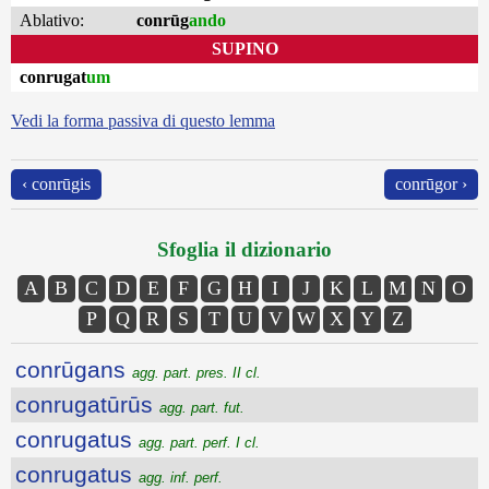
Ablativo:
conrūg
ando
SUPINO
conrugat
um
Vedi la forma passiva di questo lemma
‹ conrūgis
conrūgor ›
Sfoglia il dizionario
A
B
C
D
E
F
G
H
I
J
K
L
M
N
O
P
Q
R
S
T
U
V
W
X
Y
Z
conrūgans
agg. part. pres. II cl.
conrugatūrūs
agg. part. fut.
conrugatus
agg. part. perf. I cl.
conrugatus
agg. inf. perf.