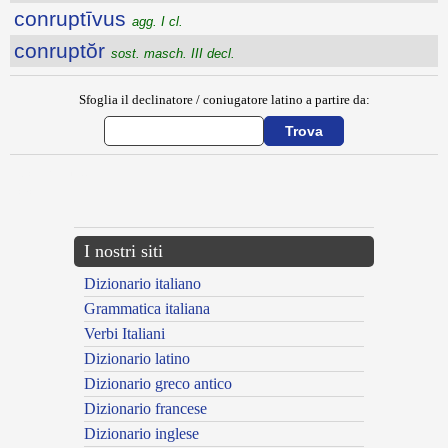
conruptīvus
agg. I cl.
conruptŏr
sost. masch. III decl.
Sfoglia il declinatore / coniugatore latino a partire da:
{{ID:CONRUGO100}}
---CACHE---
I nostri siti
Dizionario italiano
Grammatica italiana
Verbi Italiani
Dizionario latino
Dizionario greco antico
Dizionario francese
Dizionario inglese