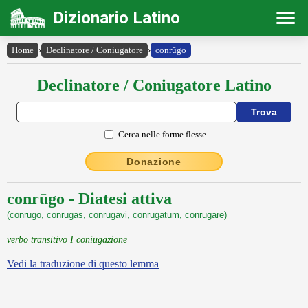
Dizionario Latino
Home
›
Declinatore / Coniugatore
›
conrūgo
Declinatore / Coniugatore Latino
Cerca nelle forme flesse
Donazione
conrūgo - Diatesi attiva
(conrūgo, conrūgas, conrugavi, conrugatum, conrūgāre)
verbo transitivo I coniugazione
Vedi la traduzione di questo lemma