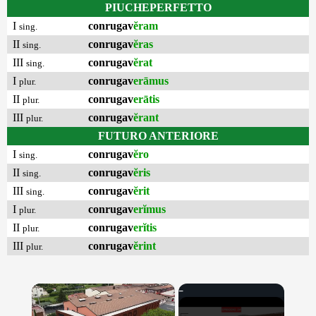
PIUCHEPERFETTO
I
conrugav
ĕram
sing.
II
conrugav
ĕras
sing.
III
conrugav
ĕrat
sing.
I
conrugav
erāmus
plur.
II
conrugav
erātis
plur.
III
conrugav
ĕrant
plur.
FUTURO ANTERIORE
I
conrugav
ĕro
sing.
II
conrugav
ĕris
sing.
III
conrugav
ĕrit
sing.
I
conrugav
erĭmus
plur.
II
conrugav
erĭtis
plur.
III
conrugav
ĕrint
plur.
×