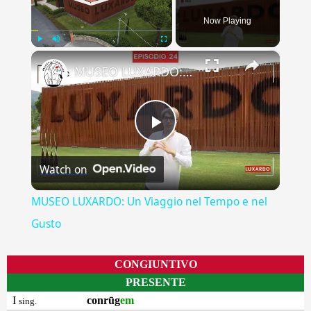
Now Playing
×
Play
Unmute
Fullscreen
MUSEO LUXARDO: Un Viaggio nel Tempo e nel Gusto
Play
Watch on
Video
MUSEO LUXARDO: Un Viaggio nel Tempo e nel
Gusto
CONGIUNTIVO
PRESENTE
I
conrūg
em
sing.