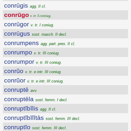
conrūgis
agg. II cl.
conrūgo
v. tr. I coniug.
conrūgor
v. tr. I coniug.
conrūgus
sost. masch. II decl.
conrumpens
agg. part. pres. II cl.
conrumpo
v. tr. III coniug.
conrumpor
v. tr. III coniug.
conrŭo
v. tr. e intr. III coniug.
conrŭor
v. tr. e intr. III coniug.
conruptē
avv.
conruptēla
sost. femm. I decl.
conruptĭbĭlis
agg. II cl.
conruptĭbĭlĭtās
sost. femm. III decl.
conruptĭo
sost. femm. III decl.