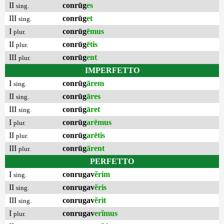
II
conrūg
es
sing.
III
conrūg
et
sing.
I
conrūg
ēmus
plur.
II
conrūg
ētis
plur.
III
conrūg
ent
plur.
IMPERFETTO
I
conrūg
ārem
sing.
II
conrūg
āres
sing.
III
conrūg
āret
sing.
I
conrūg
arēmus
plur.
II
conrūg
arētis
plur.
III
conrūg
ārent
plur.
PERFETTO
I
conrugav
ĕrim
sing.
II
conrugav
ĕris
sing.
III
conrugav
ĕrit
sing.
I
conrugav
erĭmus
plur.