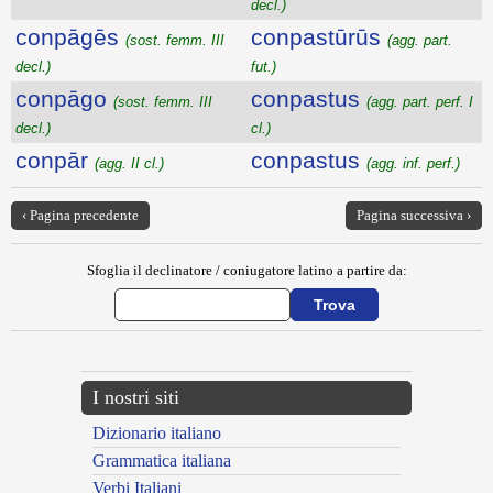
decl.)
conpāgēs
conpastūrūs
(sost. femm. III
(agg. part.
decl.)
fut.)
conpāgo
conpastus
(sost. femm. III
(agg. part. perf. I
decl.)
cl.)
conpār
conpastus
(agg. II cl.)
(agg. inf. perf.)
‹ Pagina precedente
Pagina successiva ›
Sfoglia il declinatore / coniugatore latino a partire da:
I nostri siti
Dizionario italiano
Grammatica italiana
Verbi Italiani