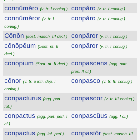
connŭmĕro
conpăro
(v. tr. I coniug.)
(v. tr. I coniug.)
connŭmĕror
conpăro
(v. tr. I
(v. tr. I coniug.)
coniug.)
Cŏnōn
conpăror
(sost. masch. III decl.)
(v. tr. I coniug.)
cōnōpēum
conpăror
(Sost. nt. II
(v. tr. I coniug.)
decl.)
cōnōpium
conpascens
(Sost. nt. II decl.)
(agg. part.
pres. II cl.)
cōnor
conpasco
(v. tr. e intr. dep. I
(v. tr. III coniug.)
coniug.)
conpactūrūs
conpascor
(agg. part.
(v. tr. III coniug.)
fut.)
conpactus
conpascŭus
(agg. part. perf. I
(agg. I cl.)
cl.)
conpactus
conpastŏr
(agg. inf. perf.)
(sost. masch. III