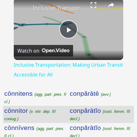
×
Inclusive Transportation: Making Urban Transit Accessible for All
Play
Watch on
Video
Inclusive Transportation: Making Urban Transit
Accessible for All
cōnnitens
conpărātē
(agg. part. pres. II
(avv.)
cl.)
cōnnitor
conpărātĭo
(v. intr. dep. III
(sost. femm. III
coniug.)
decl.)
cōnnīvens
conpărātĭo
(agg. part. pres.
(sost. femm. III
II cl.)
decl.)