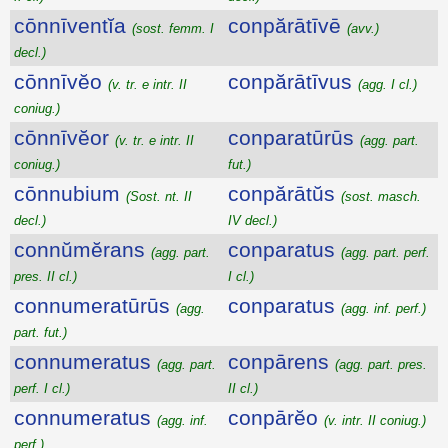
cōnnīventĭa
conpărātīvē
(sost. femm. I
(avv.)
decl.)
cōnnīvĕo
conpărātīvus
(v. tr. e intr. II
(agg. I cl.)
coniug.)
cōnnīvĕor
conparatūrūs
(v. tr. e intr. II
(agg. part.
coniug.)
fut.)
cōnnubium
conpărātŭs
(Sost. nt. II
(sost. masch.
decl.)
IV decl.)
connŭmĕrans
conparatus
(agg. part.
(agg. part. perf.
pres. II cl.)
I cl.)
connumeratūrūs
conparatus
(agg.
(agg. inf. perf.)
part. fut.)
connumeratus
conpārens
(agg. part.
(agg. part. pres.
perf. I cl.)
II cl.)
connumeratus
conpārĕo
(agg. inf.
(v. intr. II coniug.)
perf.)