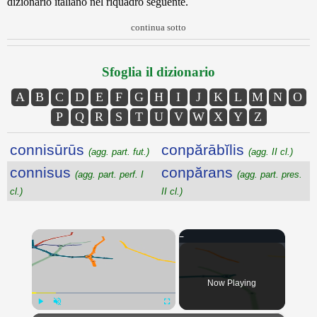
dizionario italiano nel riquadro seguente.
continua sotto
Sfoglia il dizionario
A
B
C
D
E
F
G
H
I
J
K
L
M
N
O
P
Q
R
S
T
U
V
W
X
Y
Z
connisūrūs
conpărābĭlis
(agg. part. fut.)
(agg. II cl.)
connisus
conpărans
(agg. part. perf. I
(agg. part. pres.
cl.)
II cl.)
×
Now Playing
Play
Unmute
Fullscreen