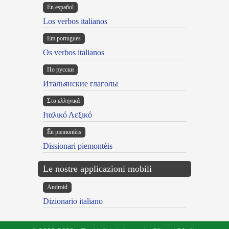
En español
Los verbos italianos
Em portugues
Os verbos italianos
По русски
Итальянские глаголы
Στα ελληνικά
Ιταλικό Λεξικό
Ën piemontèis
Dissionari piemontèis
Le nostre applicazioni mobili
Android
Dizionario italiano