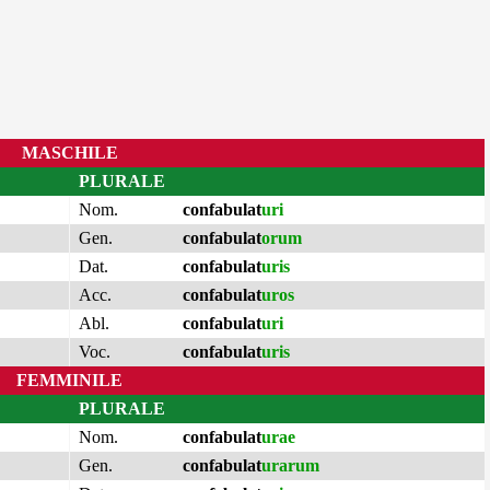
MASCHILE
PLURALE
Nom.
confabulat
uri
Gen.
confabulat
orum
Dat.
confabulat
uris
Acc.
confabulat
uros
Abl.
confabulat
uri
Voc.
confabulat
uris
FEMMINILE
PLURALE
Nom.
confabulat
urae
Gen.
confabulat
urarum