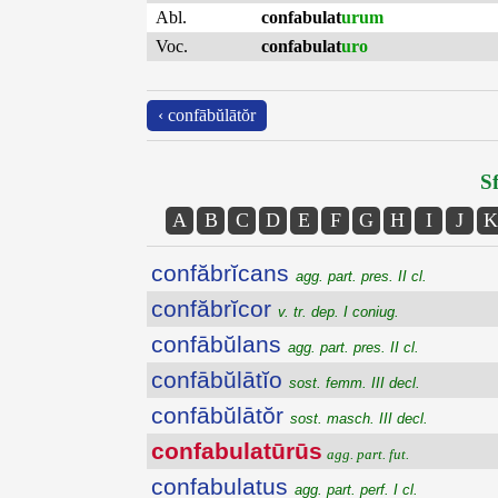
Abl.
confabulat
urum
Voc.
confabulat
uro
‹ confābŭlātŏr
Sf
A
B
C
D
E
F
G
H
I
J
K
confăbrĭcans
agg. part. pres. II cl.
confăbrĭcor
v. tr. dep. I coniug.
confābŭlans
agg. part. pres. II cl.
confābŭlātĭo
sost. femm. III decl.
confābŭlātŏr
sost. masch. III decl.
confabulatūrūs
agg. part. fut.
confabulatus
agg. part. perf. I cl.