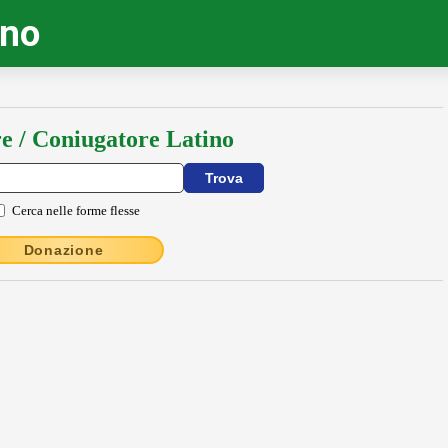
ino
e / Coniugatore Latino
Cerca nelle forme flesse
Donazione