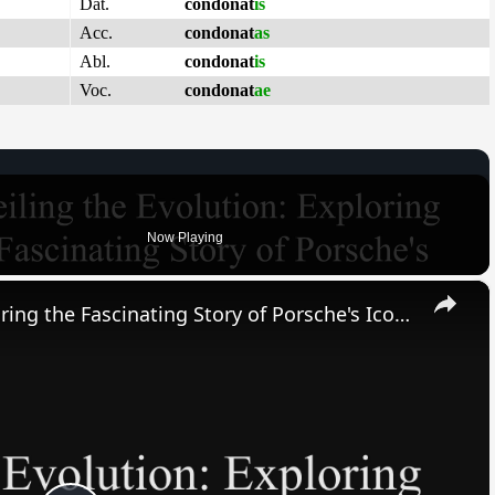
Dat.
condonat
is
Acc.
condonat
as
Abl.
condonat
is
Voc.
condonat
ae
Now Playing
×
Unveiling the Evolution: Exploring the Fascinating Story of Porsche's Iconic Automotive Legacy