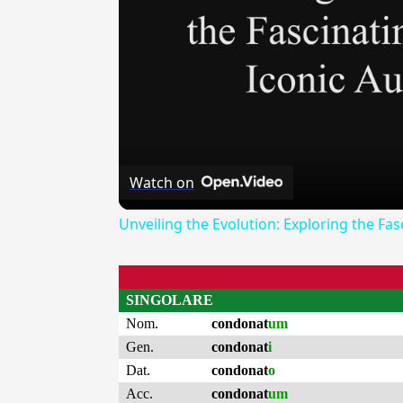
Watch on
Unveiling the Evolution: Exploring the Fa
SINGOLARE
Nom.
condonat
um
Gen.
condonat
i
Dat.
condonat
o
Acc.
condonat
um