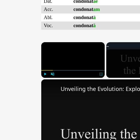
Dat.
condonat
ae
Acc.
condonat
am
Abl.
condonat
ā
Voc.
condonat
ă
×
Play
Unmute
Fullscreen