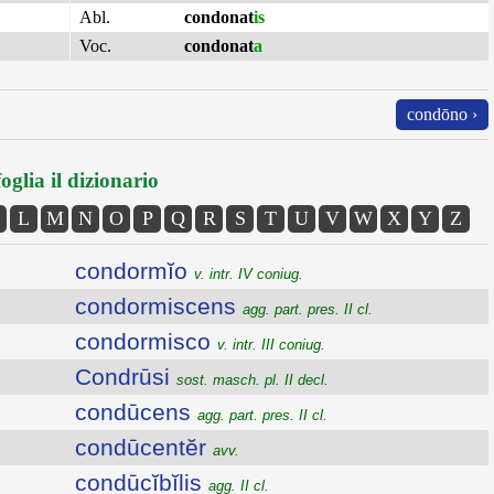
Abl.
condonat
is
Voc.
condonat
a
condōno ›
oglia il dizionario
L
M
N
O
P
Q
R
S
T
U
V
W
X
Y
Z
condormĭo
v. intr. IV coniug.
condormiscens
agg. part. pres. II cl.
condormisco
v. intr. III coniug.
Condrūsi
sost. masch. pl. II decl.
condūcens
agg. part. pres. II cl.
condūcentĕr
avv.
condūcĭbĭlis
agg. II cl.