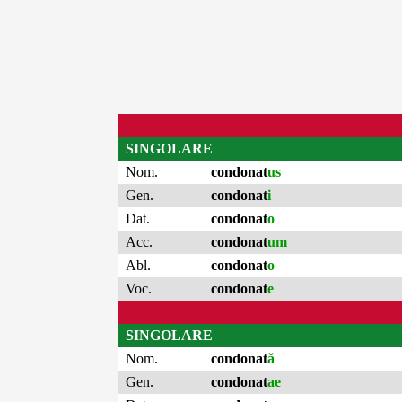
SINGOLARE
Nom.
condonat
us
Gen.
condonat
i
Dat.
condonat
o
Acc.
condonat
um
Abl.
condonat
o
Voc.
condonat
e
SINGOLARE
Nom.
condonat
ă
Gen.
condonat
ae