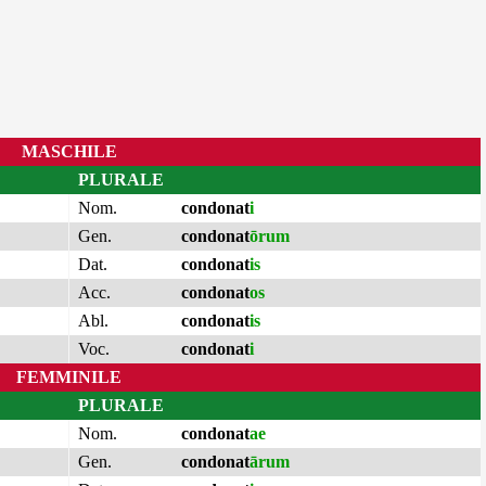
MASCHILE
PLURALE
Nom.
condonat
i
Gen.
condonat
ōrum
Dat.
condonat
is
Acc.
condonat
os
Abl.
condonat
is
Voc.
condonat
i
FEMMINILE
PLURALE
Nom.
condonat
ae
Gen.
condonat
ārum