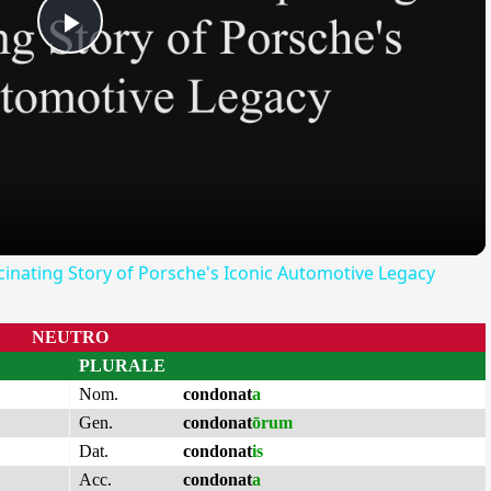
Play
Video
scinating Story of Porsche's Iconic Automotive Legacy
NEUTRO
PLURALE
Nom.
condonat
a
Gen.
condonat
ōrum
Dat.
condonat
is
Acc.
condonat
a