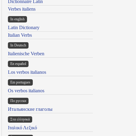
Dictionnaire Latin
Verbes italiens
In english
Latin Dictionary
Italian Verbs
In Deutsch
Italienische Verben
En español
Los verbos italianos
Em portugues
Os verbos italianos
По русски
Итальянские глаголы
Στα ελληνικά
Ιταλικό Λεξικό