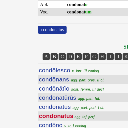
Abl.
condonat
o
Voc.
condonat
um
‹ condonatus
Sf
A
B
C
D
E
F
G
H
I
J
K
condŏlesco
v. intr. III coniug.
condōnans
agg. part. pres. II cl.
condōnātĭo
sost. femm. III decl.
condonatūrūs
agg. part. fut.
condonatus
agg. part. perf. I cl.
condonatus
agg. inf. perf.
condōno
v. tr. I coniug.