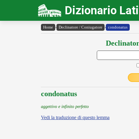
Dizionario Lat
Home
›
Declinatore / Coniugatore
›
condonatus
Declinator
condonatus
aggettivo e infinito perfetto
Vedi la traduzione di questo lemma