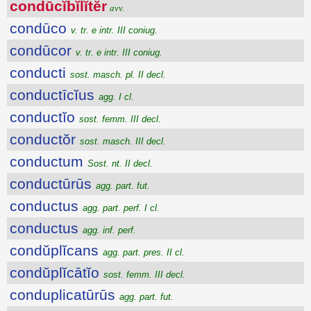
condūcĭbĭlĭtĕr
avv.
condūco
v. tr. e intr. III coniug.
condūcor
v. tr. e intr. III coniug.
conducti
sost. masch. pl. II decl.
conductīcĭus
agg. I cl.
conductĭo
sost. femm. III decl.
conductŏr
sost. masch. III decl.
conductum
Sost. nt. II decl.
conductūrūs
agg. part. fut.
conductus
agg. part. perf. I cl.
conductus
agg. inf. perf.
condŭplĭcans
agg. part. pres. II cl.
condŭplĭcātĭo
sost. femm. III decl.
conduplicatūrūs
agg. part. fut.