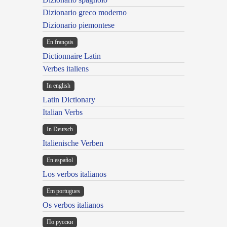
Dizionario greco moderno
Dizionario piemontese
En français
Dictionnaire Latin
Verbes italiens
In english
Latin Dictionary
Italian Verbs
In Deutsch
Italienische Verben
En español
Los verbos italianos
Em portugues
Os verbos italianos
По русски