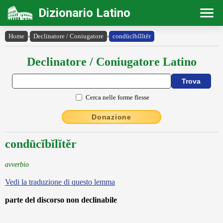
Dizionario Latino
Home
›
Declinatore / Coniugatore
›
condūcĭbĭlĭtĕr
Declinatore / Coniugatore Latino
Cerca nelle forme flesse
Donazione
condūcĭbĭlĭtĕr
avverbio
Vedi la traduzione di questo lemma
parte del discorso non declinabile