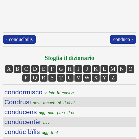
‹ condūcĭbĭlis
condūco ›
Sfoglia il dizionario
A
B
C
D
E
F
G
H
I
J
K
L
M
N
O
P
Q
R
S
T
U
V
W
X
Y
Z
condormisco
v. intr. III coniug.
Condrūsi
sost. masch. pl. II decl.
condūcens
agg. part. pres. II cl.
condūcentĕr
avv.
condūcĭbĭlis
agg. II cl.