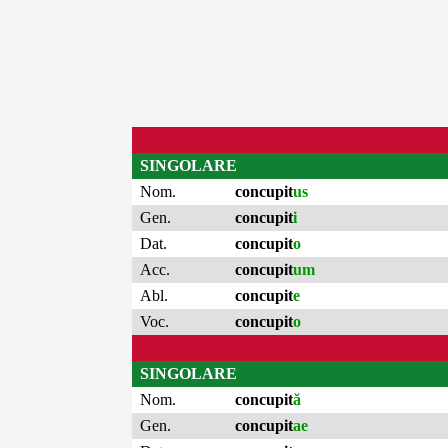
SINGOLARE
Nom.
concupit
us
Gen.
concupit
i
Dat.
concupit
o
Acc.
concupit
um
Abl.
concupit
e
Voc.
concupit
o
SINGOLARE
Nom.
concupit
ă
Gen.
concupit
ae