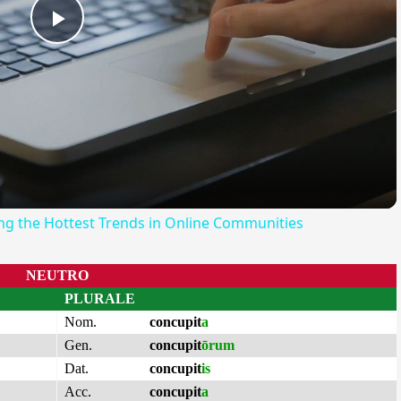
Play
Video
ing the Hottest Trends in Online Communities
NEUTRO
PLURALE
Nom.
concupit
a
Gen.
concupit
ōrum
Dat.
concupit
is
Acc.
concupit
a