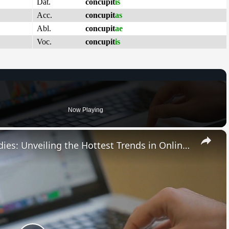
Dat.
concupit
is
Acc.
concupit
as
Abl.
concupit
ae
Voc.
concupit
is
Now Playing
×
Discover the Best Online Goodies: Unveiling the Hottest Trends in Online Communities