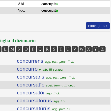
Abl.
concupit
a
Voc.
concupit
is
concupitus ›
oglia il dizionario
L
M
N
O
P
Q
R
S
T
U
V
W
X
Y
Z
concurrens
agg. part. pres. II cl.
concurro
v. intr. III coniug.
concursans
agg. part. pres. II cl.
concursātĭo
sost. femm. III decl.
concursātŏr
agg. II cl.
concursātōrĭus
agg. I cl.
concursatūrūs
agg. part. fut.