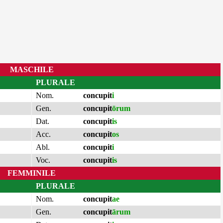
MASCHILE
PLURALE
Nom.
concupit
i
Gen.
concupit
ōrum
Dat.
concupit
is
Acc.
concupit
os
Abl.
concupit
i
Voc.
concupit
is
FEMMINILE
PLURALE
Nom.
concupit
ae
Gen.
concupit
ārum