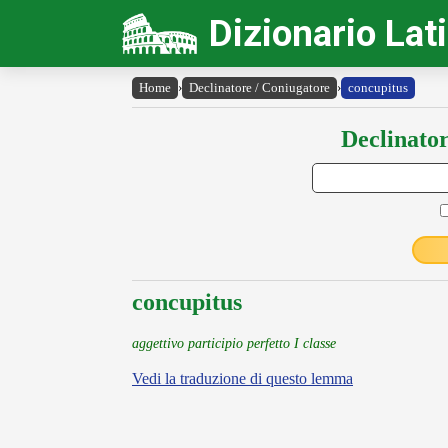
Dizionario Lat
Home
›
Declinatore / Coniugatore
›
concupitus
Declinator
concupitus
aggettivo participio perfetto I classe
Vedi la traduzione di questo lemma