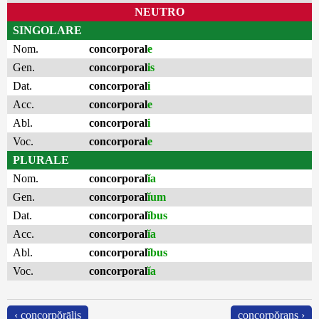
NEUTRO
SINGOLARE
Nom.
concorporal
e
Gen.
concorporal
is
Dat.
concorporal
i
Acc.
concorporal
e
Abl.
concorporal
i
Voc.
concorporal
e
PLURALE
Nom.
concorporal
ĭa
Gen.
concorporal
ĭum
Dat.
concorporal
ĭbus
Acc.
concorporal
ĭa
Abl.
concorporal
ĭbus
Voc.
concorporal
ĭa
‹ concorpŏrālis
concorpŏrans ›