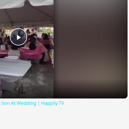
Play
Video
y Son At Wedding | Happily TV