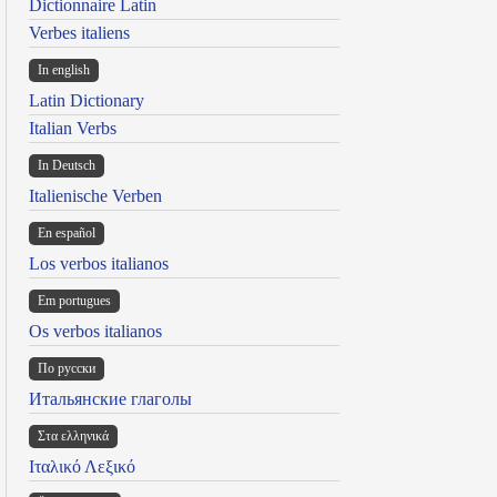
Dictionnaire Latin
Verbes italiens
In english
Latin Dictionary
Italian Verbs
In Deutsch
Italienische Verben
En español
Los verbos italianos
Em portugues
Os verbos italianos
По русски
Итальянские глаголы
Στα ελληνικά
Ιταλικό Λεξικό