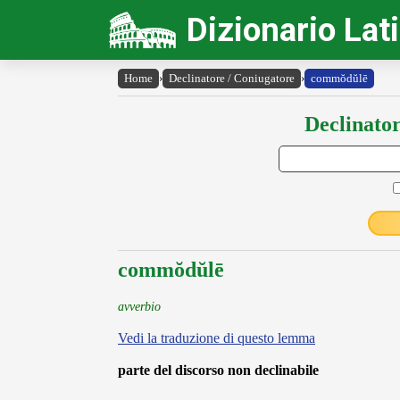
Dizionario Lat
Home
›
Declinatore / Coniugatore
›
commŏdŭlē
Declinator
commŏdŭlē
avverbio
Vedi la traduzione di questo lemma
parte del discorso non declinabile