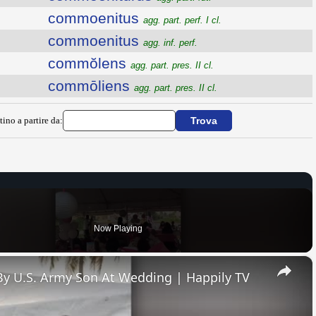
commoenitus
agg. part. perf. I cl.
commoenitus
agg. inf. perf.
commŏlens
agg. part. pres. II cl.
commōliens
agg. part. pres. II cl.
tino a partire da:
Now Playing
×
By U.S. Army Son At Wedding | Happily TV