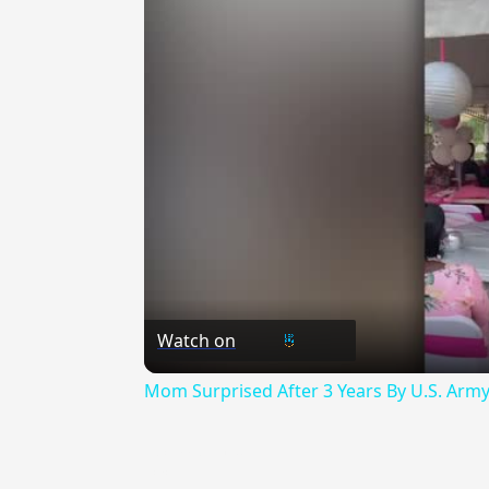
Watch on
Mom Surprised After 3 Years By U.S. Arm
{{ID:COMMODULE100}}
---CACHE---