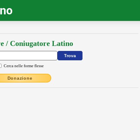
ino
e / Coniugatore Latino
Cerca nelle forme flesse
Donazione