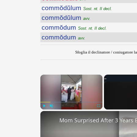
commŏdŭlum
Sost. nt. II decl.
commŏdŭlum
avv.
commŏdum
Sost. nt. II decl.
commŏdum
avv.
Sfoglia il declinatore / coniugatore la
×
Play
Unmute
Fullscreen
Mom Surprised After 3 Years 