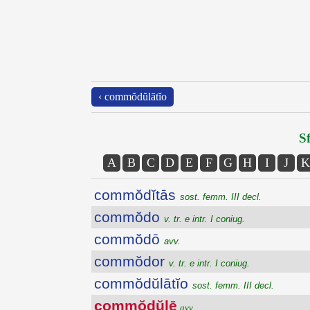
‹ commŏdŭlātĭo
Sf
A
B
C
D
E
F
G
H
I
J
K
commŏdĭtās
sost. femm. III decl.
commŏdo
v. tr. e intr. I coniug.
commŏdō
avv.
commŏdor
v. tr. e intr. I coniug.
commŏdŭlātĭo
sost. femm. III decl.
commŏdŭlē
avv.