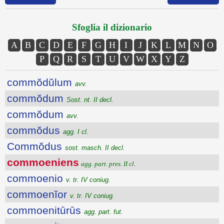
Sfoglia il dizionario
A
B
C
D
E
F
G
H
I
J
K
L
M
N
O
P
Q
R
S
T
U
V
W
X
Y
Z
commŏdŭlum
avv.
commŏdum
Sost. nt. II decl.
commŏdum
avv.
commŏdus
agg. I cl.
Commŏdus
sost. masch. II decl.
commoeniens
agg. part. pres. II cl.
commoenio
v. tr. IV coniug.
commoenĭor
v. tr. IV coniug.
commoenitūrūs
agg. part. fut.