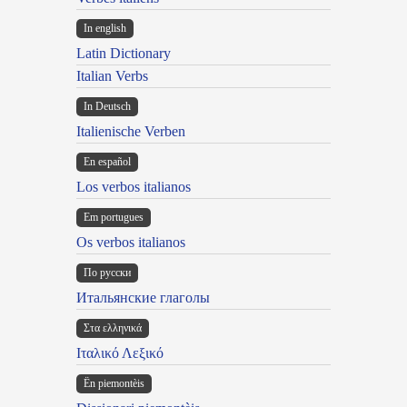
In english
Latin Dictionary
Italian Verbs
In Deutsch
Italienische Verben
En español
Los verbos italianos
Em portugues
Os verbos italianos
По русски
Итальянские глаголы
Στα ελληνικά
Ιταλικό Λεξικό
Ën piemontèis