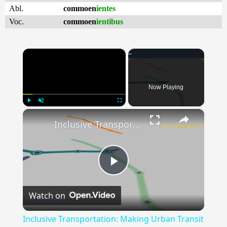
Abl.
commoen
ientes
Voc.
commoen
ientibus
×
Now Playing
×
Play
Unmute
Fullscreen
Inclusive Transportation: Making Urban Transit Accessible for All
Play
Watch on
Video
Inclusive Transportation: Making Urban Transit