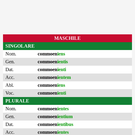
MASCHILE
SINGOLARE
Nom.
commoen
iens
Gen.
commoen
ientis
Dat.
commoen
ienti
Acc.
commoen
ientem
Abl.
commoen
iens
Voc.
commoen
ienti
PLURALE
Nom.
commoen
ientes
Gen.
commoen
ientium
Dat.
commoen
ientibus
Acc.
commoen
ientes