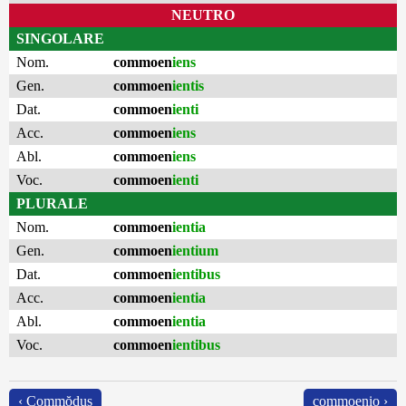
NEUTRO
SINGOLARE
Nom.
commoen
iens
Gen.
commoen
ientis
Dat.
commoen
ienti
Acc.
commoen
iens
Abl.
commoen
iens
Voc.
commoen
ienti
PLURALE
Nom.
commoen
ientia
Gen.
commoen
ientium
Dat.
commoen
ientibus
Acc.
commoen
ientia
Abl.
commoen
ientia
Voc.
commoen
ientibus
‹ Commŏdus
commoenio ›