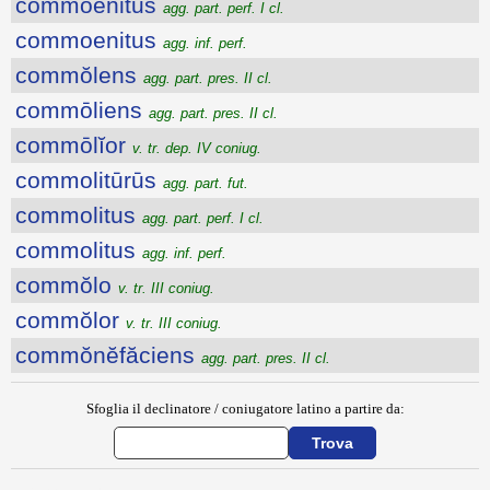
commoenitus
agg. part. perf. I cl.
commoenitus
agg. inf. perf.
commŏlens
agg. part. pres. II cl.
commōliens
agg. part. pres. II cl.
commōlĭor
v. tr. dep. IV coniug.
commolitūrūs
agg. part. fut.
commolitus
agg. part. perf. I cl.
commolitus
agg. inf. perf.
commŏlo
v. tr. III coniug.
commŏlor
v. tr. III coniug.
commŏnĕfăciens
agg. part. pres. II cl.
Sfoglia il declinatore / coniugatore latino a partire da: