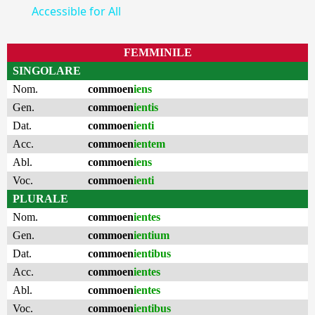
Accessible for All
FEMMINILE
SINGOLARE
Nom.
commoen
iens
Gen.
commoen
ientis
Dat.
commoen
ienti
Acc.
commoen
ientem
Abl.
commoen
iens
Voc.
commoen
ienti
PLURALE
Nom.
commoen
ientes
Gen.
commoen
ientium
Dat.
commoen
ientibus
Acc.
commoen
ientes
Abl.
commoen
ientes
Voc.
commoen
ientibus