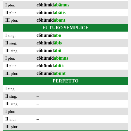
I
cŏhūmĭd
abāmus
plur.
II
cŏhūmĭd
abātis
plur.
III
cŏhūmĭd
ābant
plur.
FUTURO SEMPLICE
I
cŏhūmĭd
ābo
sing.
II
cŏhūmĭd
ābis
sing.
III
cŏhūmĭd
ābit
sing.
I
cŏhūmĭd
abĭmus
plur.
II
cŏhūmĭd
abĭtis
plur.
III
cŏhūmĭd
ābunt
plur.
PERFETTO
I
–
sing.
II
–
sing.
III
–
sing.
I
–
plur.
II
–
plur.
III
–
plur.