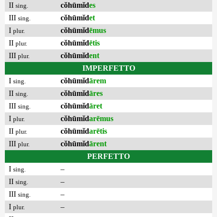
II
cŏhūmĭd
es
sing.
III
cŏhūmĭd
et
sing.
I
cŏhūmĭd
ēmus
plur.
II
cŏhūmĭd
ētis
plur.
III
cŏhūmĭd
ent
plur.
IMPERFETTO
I
cŏhūmĭd
ārem
sing.
II
cŏhūmĭd
āres
sing.
III
cŏhūmĭd
āret
sing.
I
cŏhūmĭd
arēmus
plur.
II
cŏhūmĭd
arētis
plur.
III
cŏhūmĭd
ārent
plur.
PERFETTO
I
–
sing.
II
–
sing.
III
–
sing.
I
–
plur.