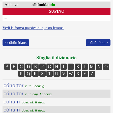
Ablativo:
cŏhūmĭd
ando
SUPINO
–
Vedi la forma passiva di questo lemma
‹ cŏhūmĭdans
cŏhūmĭdor ›
Sfoglia il dizionario
A
B
C
D
E
F
G
H
I
J
K
L
M
N
O
P
Q
R
S
T
U
V
W
X
Y
Z
cŏhortor
v. tr. I coniug.
cŏhortor
v. tr. dep. I coniug.
cŏhum
Sost. nt. II decl.
cŏhum
Sost. nt. II decl.