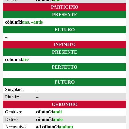
PARTICIPIO
PRESENTE
cŏhūmĭd
ans, –antis
FUTURO
–
INFINITO
PRESENTE
cŏhūmĭd
āre
PERFETTO
–
FUTURO
Singolare:
–
Plurale:
–
GERUNDIO
Genitivo:
cŏhūmĭd
andi
Dativo:
cŏhūmĭd
ando
Accusativo:
ad cŏhūmĭd
andum