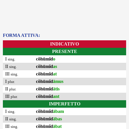
FORMA ATTIVA:
INDICATIVO
PRESENTE
I
cŏhūmĭd
o
sing.
II
cŏhūmĭd
as
sing.
III
cŏhūmĭd
at
sing.
I
cŏhūmĭd
āmus
plur.
II
cŏhūmĭd
ātis
plur.
III
cŏhūmĭd
ant
plur.
IMPERFETTO
I
cŏhūmĭd
ābam
sing.
II
cŏhūmĭd
ābas
sing.
III
cŏhūmĭd
ābat
sing.