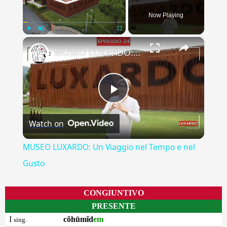
Now Playing
×
Play
Unmute
Fullscreen
MUSEO LUXARDO: Un Viaggio nel Tempo e nel Gusto
Play
Watch on
Video
MUSEO LUXARDO: Un Viaggio nel Tempo e nel
Gusto
CONGIUNTIVO
PRESENTE
I
cŏhūmĭd
em
sing.