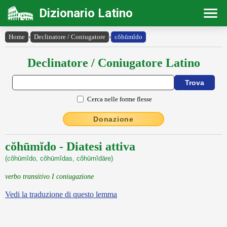
Dizionario Latino
Home
›
Declinatore / Coniugatore
›
cŏhūmĭdo
Declinatore / Coniugatore Latino
Cerca nelle forme flesse
Donazione
cŏhūmĭdo - Diatesi attiva
(cŏhūmĭdo, cŏhūmĭdas, cŏhūmĭdāre)
verbo transitivo I coniugazione
Vedi la traduzione di questo lemma