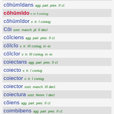
cŏhūmĭdans
agg. part. pres. II cl.
cŏhūmĭdo
v. tr. I coniug.
cŏhūmĭdor
v. tr. I coniug.
Cōi
sost. masch. pl. II decl.
cōĭciens
agg. part. pres. II cl.
cōĭcĭo
v. tr. III coniug. in -io
cōĭcĭor
v. tr. III coniug. in -io
coiectans
agg. part. pres. II cl.
coiecto
v. tr. I coniug.
coiector
v. tr. I coniug.
coiector
sost. masch. III decl.
coiectura
sost. femm. I decl.
cŏiens
agg. part. pres. II cl.
coimbibens
agg. part. pres. II cl.