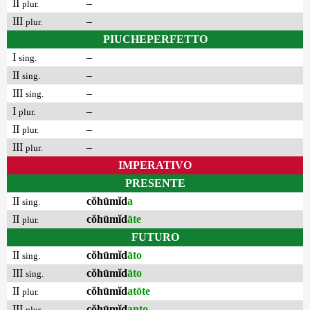
II
–
plur.
III
–
plur.
PIUCHEPERFETTO
I
–
sing.
II
–
sing.
III
–
sing.
I
–
plur.
II
–
plur.
III
–
plur.
IMPERATIVO
PRESENTE
II
cŏhūmĭd
a
sing.
II
cŏhūmĭd
āte
plur.
FUTURO
II
cŏhūmĭd
āto
sing.
III
cŏhūmĭd
āto
sing.
II
cŏhūmĭd
atōte
plur.
III
cŏhūmĭd
anto
plur.