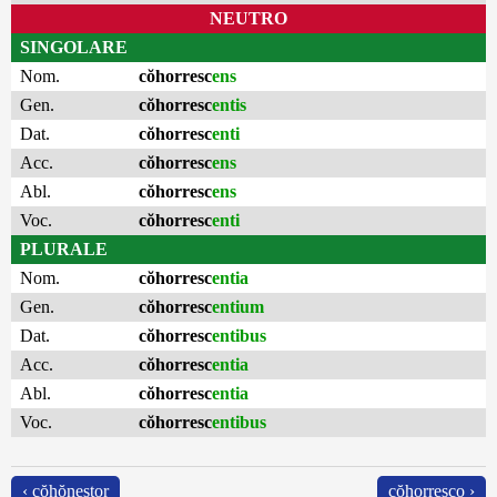
NEUTRO
SINGOLARE
Nom.
cŏhorresc
ens
Gen.
cŏhorresc
entis
Dat.
cŏhorresc
enti
Acc.
cŏhorresc
ens
Abl.
cŏhorresc
ens
Voc.
cŏhorresc
enti
PLURALE
Nom.
cŏhorresc
entia
Gen.
cŏhorresc
entium
Dat.
cŏhorresc
entibus
Acc.
cŏhorresc
entia
Abl.
cŏhorresc
entia
Voc.
cŏhorresc
entibus
‹ cŏhŏnestor
cŏhorresco ›