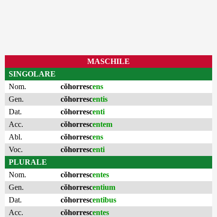
MASCHILE
SINGOLARE
Nom.
cŏhorresc
ens
Gen.
cŏhorresc
entis
Dat.
cŏhorresc
enti
Acc.
cŏhorresc
entem
Abl.
cŏhorresc
ens
Voc.
cŏhorresc
enti
PLURALE
Nom.
cŏhorresc
entes
Gen.
cŏhorresc
entium
Dat.
cŏhorresc
entibus
Acc.
cŏhorresc
entes