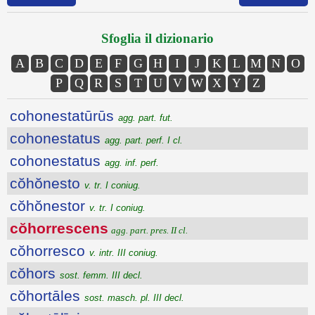
Sfoglia il dizionario
A
B
C
D
E
F
G
H
I
J
K
L
M
N
O
P
Q
R
S
T
U
V
W
X
Y
Z
cohonestatūrūs
agg. part. fut.
cohonestatus
agg. part. perf. I cl.
cohonestatus
agg. inf. perf.
cŏhŏnesto
v. tr. I coniug.
cŏhŏnestor
v. tr. I coniug.
cŏhorrescens
agg. part. pres. II cl.
cŏhorresco
v. intr. III coniug.
cŏhors
sost. femm. III decl.
cŏhortāles
sost. masch. pl. III decl.