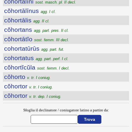
cŏhortālīni
sost. masch. pl. II decl.
cŏhortālīnus
agg. I cl.
cŏhortālis
agg. II cl.
cŏhortans
agg. part. pres. II cl.
cŏhortātĭo
sost. femm. III decl.
cohortatūrūs
agg. part. fut.
cohortatus
agg. part. perf. I cl.
cŏhortĭcŭla
sost. femm. I decl.
cŏhorto
v. tr. I coniug.
cŏhortor
v. tr. I coniug.
cŏhortor
v. tr. dep. I coniug.
Sfoglia il declinatore / coniugatore latino a partire da: