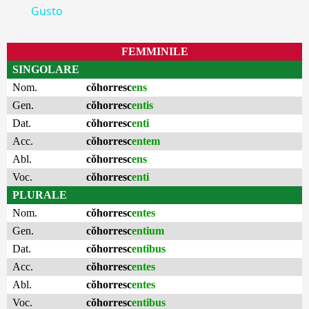
Gusto
FEMMINILE
SINGOLARE
Nom.
cŏhorresc
ens
Gen.
cŏhorresc
entis
Dat.
cŏhorresc
enti
Acc.
cŏhorresc
entem
Abl.
cŏhorresc
ens
Voc.
cŏhorresc
enti
PLURALE
Nom.
cŏhorresc
entes
Gen.
cŏhorresc
entium
Dat.
cŏhorresc
entibus
Acc.
cŏhorresc
entes
Abl.
cŏhorresc
entes
Voc.
cŏhorresc
entibus