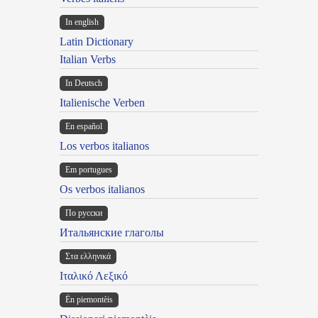
In english
Latin Dictionary
Italian Verbs
In Deutsch
Italienische Verben
En español
Los verbos italianos
Em portugues
Os verbos italianos
По русски
Итальянские глаголы
Στα ελληνικά
Ιταλικό Λεξικό
Ën piemontèis