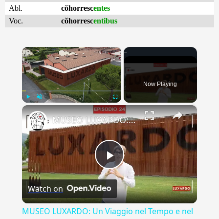
Abl.
cŏhorresc
entes
Voc.
cŏhorresc
entibus
×
Now Playing
×
Play
Unmute
Fullscreen
MUSEO LUXARDO: Un Viaggio nel Tempo e nel Gusto
Play
Watch on
Video
MUSEO LUXARDO: Un Viaggio nel Tempo e nel