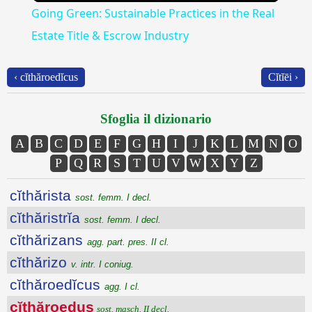
Going Green: Sustainable Practices in the Real
Estate Title & Escrow Industry
‹ cĭthăroedĭcus
Cĭtĭēi ›
Sfoglia il dizionario
A
B
C
D
E
F
G
H
I
J
K
L
M
N
O
P
Q
R
S
T
U
V
W
X
Y
Z
cĭthărista
sost. femm. I decl.
cĭthăristrĭa
sost. femm. I decl.
cĭthărizans
agg. part. pres. II cl.
cĭthărizo
v. intr. I coniug.
cĭthăroedĭcus
agg. I cl.
cĭthăroedus
sost. masch. II decl.