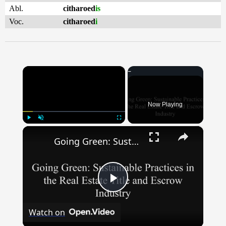
Abl.
citharoed
is
Voc.
citharoed
i
×
Now Playing
×
Play
Unmute
Fullscreen
Going Green: Sustainable Practices in the Real Estate Title & Escrow Industry
Play
Watch on
Video