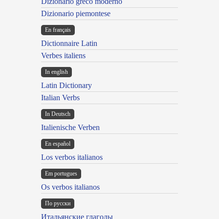
Dizionario greco moderno
Dizionario piemontese
En français
Dictionnaire Latin
Verbes italiens
In english
Latin Dictionary
Italian Verbs
In Deutsch
Italienische Verben
En español
Los verbos italianos
Em portugues
Os verbos italianos
По русски
Итальянские глаголы