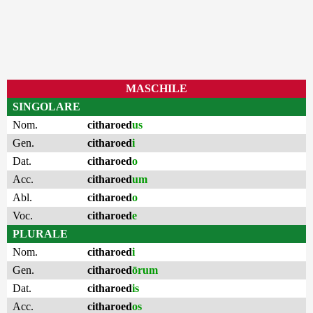
MASCHILE
SINGOLARE
Nom.
citharoed
us
Gen.
citharoed
i
Dat.
citharoed
o
Acc.
citharoed
um
Abl.
citharoed
o
Voc.
citharoed
e
PLURALE
Nom.
citharoed
i
Gen.
citharoed
ōrum
Dat.
citharoed
is
Acc.
citharoed
os