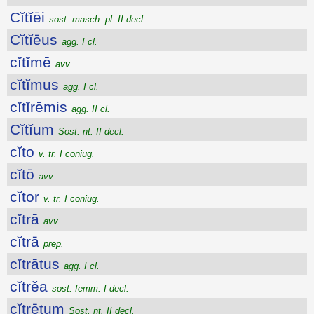
Cĭtĭēi
sost. masch. pl. II decl.
Cĭtĭēus
agg. I cl.
cĭtĭmē
avv.
cĭtĭmus
agg. I cl.
cĭtĭrēmis
agg. II cl.
Cĭtĭum
Sost. nt. II decl.
cĭto
v. tr. I coniug.
cĭtō
avv.
cĭtor
v. tr. I coniug.
cĭtrā
avv.
cĭtrā
prep.
cĭtrātus
agg. I cl.
cĭtrĕa
sost. femm. I decl.
cĭtrētum
Sost. nt. II decl.