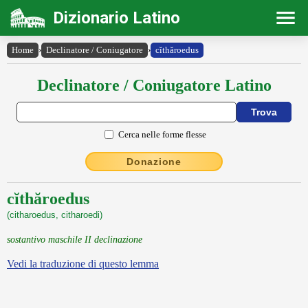
Dizionario Latino
Home
›
Declinatore / Coniugatore
›
cĭthăroedus
Declinatore / Coniugatore Latino
Cerca nelle forme flesse
Donazione
cĭthăroedus
(citharoedus, citharoedi)
sostantivo maschile II declinazione
Vedi la traduzione di questo lemma