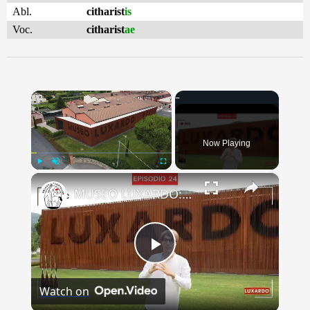
Abl.
citharist
is
Voc.
citharist
ae
×
Now Playing
×
Play
Unmute
Fullscreen
MUSEO LUXARDO: Un Viaggio nel Tempo e nel Gusto
Play
Watch on
Video