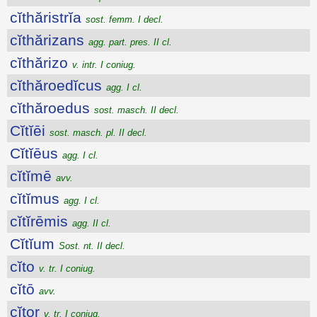
cĭthăristrĭa
sost. femm. I decl.
cĭthărizans
agg. part. pres. II cl.
cĭthărizo
v. intr. I coniug.
cĭthăroedĭcus
agg. I cl.
cĭthăroedus
sost. masch. II decl.
Cĭtĭēi
sost. masch. pl. II decl.
Cĭtĭēus
agg. I cl.
cĭtĭmē
avv.
cĭtĭmus
agg. I cl.
cĭtĭrēmis
agg. II cl.
Cĭtĭum
Sost. nt. II decl.
cĭto
v. tr. I coniug.
cĭtō
avv.
cĭtor
v. tr. I coniug.