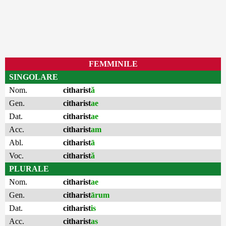
FEMMINILE
SINGOLARE
Nom.
citharist
ă
Gen.
citharist
ae
Dat.
citharist
ae
Acc.
citharist
am
Abl.
citharist
ā
Voc.
citharist
ă
PLURALE
Nom.
citharist
ae
Gen.
citharist
ārum
Dat.
citharist
is
Acc.
citharist
as