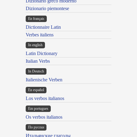
Dizionario greco moderno
Dizionario piemontese
En français
Dictionnaire Latin
Verbes italiens
In english
Latin Dictionary
Italian Verbs
In Deutsch
Italienische Verben
En español
Los verbos italianos
Em portugues
Os verbos italianos
По русски
Итальянские глаголы