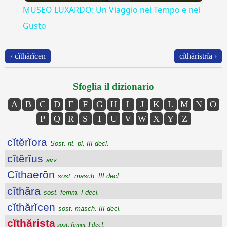
MUSEO LUXARDO: Un Viaggio nel Tempo e nel
Gusto
‹ cĭthărĭcen
cĭthăristrĭa ›
Sfoglia il dizionario
A
B
C
D
E
F
G
H
I
J
K
L
M
N
O
P
Q
R
S
T
U
V
W
X
Y
Z
cĭtĕrĭora
Sost. nt. pl. III decl.
cĭtĕrĭus
avv.
Cĭthaerōn
sost. masch. III decl.
cĭthăra
sost. femm. I decl.
cĭthărĭcen
sost. masch. III decl.
cĭthărista
sost. femm. I decl.