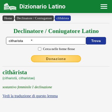
Dizionario Latino
Home
›
Declinatore / Coniugatore
›
cĭthărista
Declinatore / Coniugatore Latino
Cerca nelle forme flesse
Donazione
cĭthărista
(citharistă, citharistae)
sostantivo femminile I declinazione
Vedi la traduzione di questo lemma